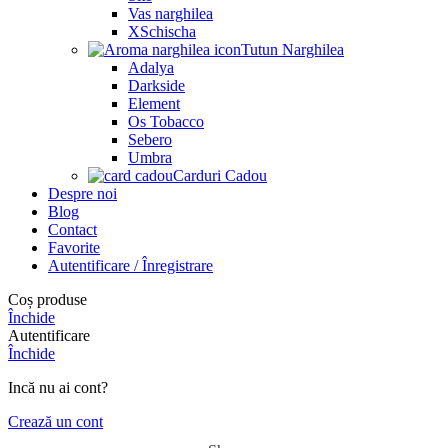
Vas narghilea
XSchischa
Tutun Narghilea
Adalya
Darkside
Element
Os Tobacco
Sebero
Umbra
Carduri Cadou
Despre noi
Blog
Contact
Favorite
Autentificare / Înregistrare
Coș produse
Închide
Autentificare
Închide
Incă nu ai cont?
Crează un cont