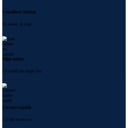
Consiliere Shisha
Te ajutăm să alegi
Plăți online
Cu cardul sau Apple Pay
Livrare rapidă
1-2 zile lucrătoare