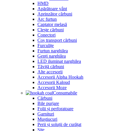
HMD
Apărătoare vânt
Aprinzător cărbuni
Arc furtun
Captator melasă
Clește cărbuni
Conectori
Coș transport cărbuni
Furculițe
Furtun narghilea
Genți narghilea
LED iluminat narghilea
Tăviță cărbuni
Alte accesorii
Accesorii Alpha Hookah
Accesorii Kaloud
Accesorii Moze
Consumabile
Cărbuni
Bile purjare
Folii și perforatoare
Garnituri
Muștiucuri
Perii și soluții de curățat
Site