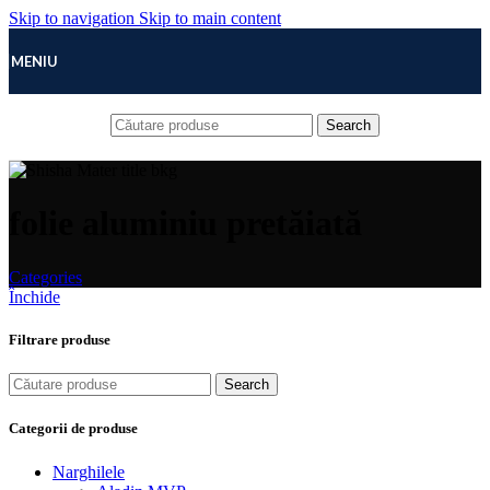
Skip to navigation
Skip to main content
MENIU
Search
folie aluminiu pretăiată
Categories
Închide
Filtrare produse
Search
Categorii de produse
Narghilele