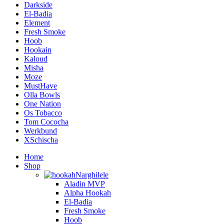
Darkside
El-Badia
Element
Fresh Smoke
Hoob
Hookain
Kaloud
Misha
Moze
MustHave
Olla Bowls
One Nation
Os Tobacco
Tom Cococha
Werkbund
XSchischa
Home
Shop
Narghilele
Aladin MVP
Alpha Hookah
El-Badia
Fresh Smoke
Hoob