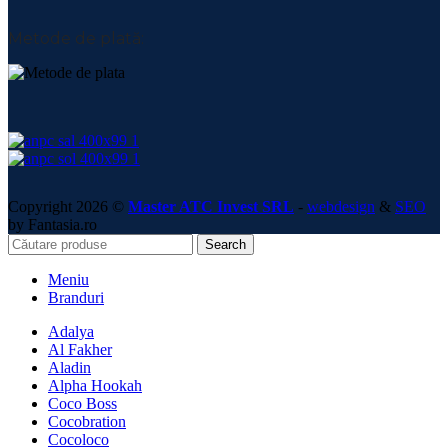
Metode de plată:
Copyright 2026 ©
Master ATC Invest SRL
-
webdesign
&
SEO
by Fantasia.ro
Search
Meniu
Branduri
Adalya
Al Fakher
Aladin
Alpha Hookah
Coco Boss
Cocobration
Cocoloco