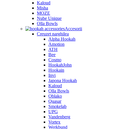
Kaloud
Misha
MOZE
Nube Unique
Olla Bowls
Accesorii
Creuzet narghilea
Alpha Hookah
Amotion
ATH
Bee
Cosmo
HookahJohn
Hookain
Invi
Japona Hookah
Kaloud
Olla Bowls
Oblako
Quasar
Smokelab
UPG
Vandenberg
Vortex
Werkbund