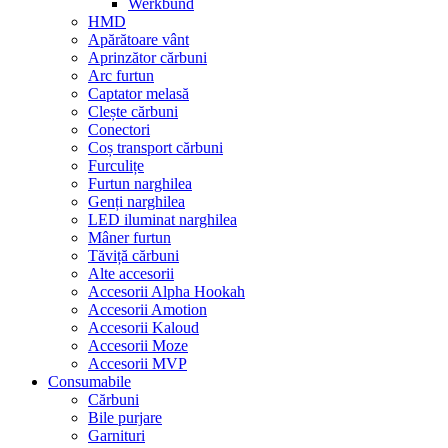
Werkbund
HMD
Apărătoare vânt
Aprinzător cărbuni
Arc furtun
Captator melasă
Clește cărbuni
Conectori
Coș transport cărbuni
Furculițe
Furtun narghilea
Genți narghilea
LED iluminat narghilea
Mâner furtun
Tăviță cărbuni
Alte accesorii
Accesorii Alpha Hookah
Accesorii Amotion
Accesorii Kaloud
Accesorii Moze
Accesorii MVP
Consumabile
Cărbuni
Bile purjare
Garnituri