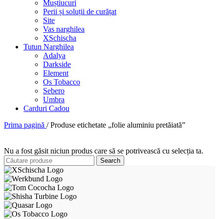
Muștiucuri
Perii și soluții de curățat
Site
Vas narghilea
XSchischa
Tutun Narghilea
Adalya
Darkside
Element
Os Tobacco
Sebero
Umbra
Carduri Cadou
Prima pagină
/
Produse etichetate „folie aluminiu pretăiată”
Nu a fost găsit niciun produs care să se potrivească cu selecția ta.
Search