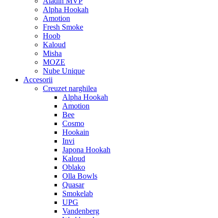
Aladin MVP
Alpha Hookah
Amotion
Fresh Smoke
Hoob
Kaloud
Misha
MOZE
Nube Unique
Accesorii
Creuzet narghilea
Alpha Hookah
Amotion
Bee
Cosmo
Hookain
Invi
Japona Hookah
Kaloud
Oblako
Olla Bowls
Quasar
Smokelab
UPG
Vandenberg