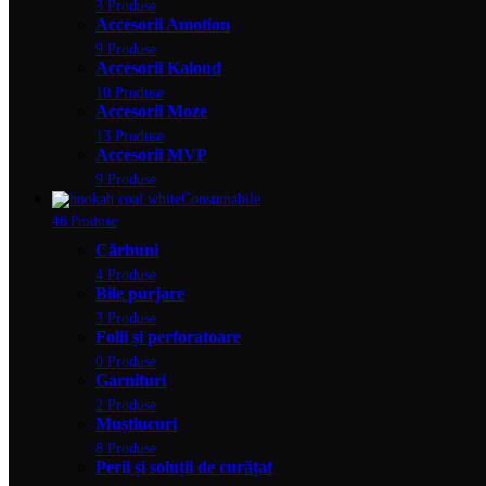
3 Produse
Accesorii Amotion
9 Produse
Accesorii Kaloud
10 Produse
Accesorii Moze
13 Produse
Accesorii MVP
9 Produse
Consumabile
46 Produse
Cărbuni
4 Produse
Bile purjare
3 Produse
Folii și perforatoare
0 Produse
Garnituri
2 Produse
Muștiucuri
8 Produse
Perii și soluții de curățat