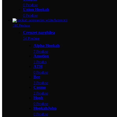
0 Produse
Union Hookah
0 Produse
Accesorii
180 Produse
Creuzet narghilea
54 Produse
Alpha Hookah
7 Produse
Amotion
1 Produs
ATH
0 Produse
Bee
3 Produse
Cosmo
2 Produse
Hoob
0 Produse
HookahJohn
0 Produse