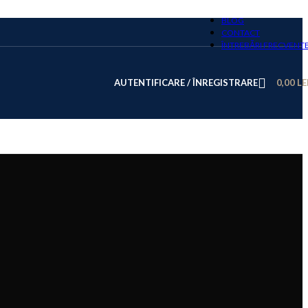
BLOG
CONTACT
ÎNTREBĂRI FRECVENT
AUTENTIFICARE / ÎNREGISTRARE
0,00
LE