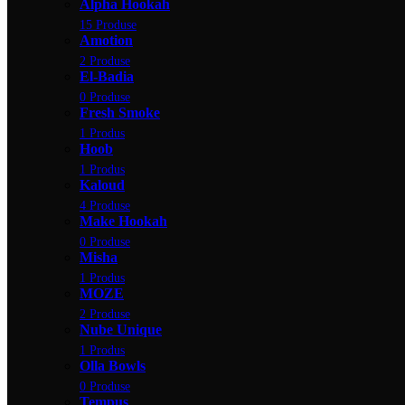
Alpha Hookah
15 Produse
Amotion
2 Produse
El-Badia
0 Produse
Fresh Smoke
1 Produs
Hoob
1 Produs
Kaloud
4 Produse
Make Hookah
0 Produse
Misha
1 Produs
MOZE
2 Produse
Nube Unique
1 Produs
Olla Bowls
0 Produse
Tempus