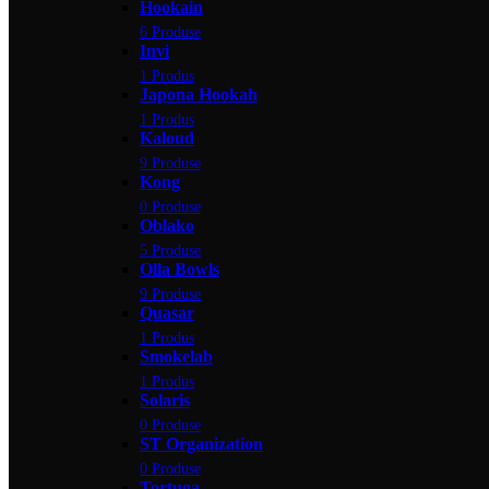
Hookain
6 Produse
Invi
1 Produs
Japona Hookah
1 Produs
Kaloud
9 Produse
Kong
0 Produse
Oblako
5 Produse
Olla Bowls
9 Produse
Quasar
1 Produs
Smokelab
1 Produs
Solaris
0 Produse
ST Organization
0 Produse
Tortuga