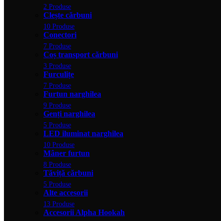
2 Produse
Clește cărbuni
10 Produse
Conectori
7 Produse
Coș transport cărbuni
3 Produse
Furculițe
7 Produse
Furtun narghilea
9 Produse
Genți narghilea
5 Produse
LED iluminat narghilea
10 Produse
Mâner furtun
8 Produse
Tăviță cărbuni
5 Produse
Alte accesorii
13 Produse
Accesorii Alpha Hookah