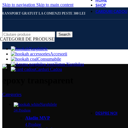
HOME
Skip to navigation
Skip to main content
SHOP
CARDURI CADOU
TRANSPORT GRATUIT LA COMENZI PESTE 300 LEI
CARD 
Search
CATEGORII DE PRODUSE
Narghilele
Accesorii
CARD 
Consumabile
Tutun Narghilea
Carduri Cadou
CARD 
epoxy transparent
Categories
CARD 
Narghilele
34 Produse
DESPRE NOI
Aladin MVP
4 Produse