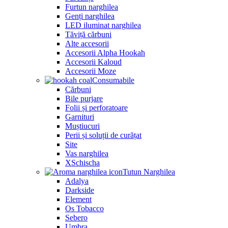
Furtun narghilea
Genți narghilea
LED iluminat narghilea
Tăviță cărbuni
Alte accesorii
Accesorii Alpha Hookah
Accesorii Kaloud
Accesorii Moze
Consumabile
Cărbuni
Bile purjare
Folii și perforatoare
Garnituri
Muștiucuri
Perii și soluții de curățat
Site
Vas narghilea
XSchischa
Tutun Narghilea
Adalya
Darkside
Element
Os Tobacco
Sebero
Umbra