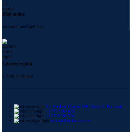
Plăți online
Cu cardul sau Apple Pay
Livrare rapidă
1-2 zile lucrătoare
Str. Frederic Chopin 30B, Sector 2, București
+4 0724 664 885
+4 0729 998 728
contact@shishamaster.ro