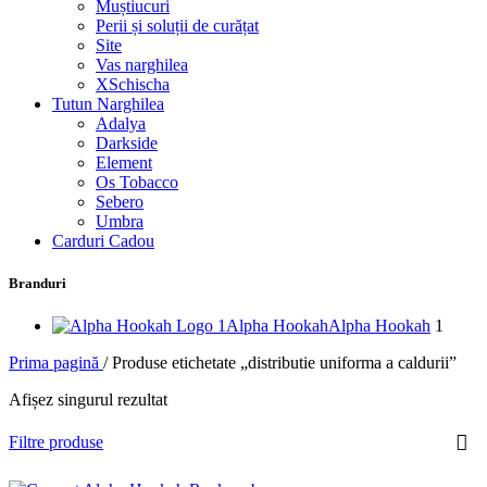
Muștiucuri
Perii și soluții de curățat
Site
Vas narghilea
XSchischa
Tutun Narghilea
Adalya
Darkside
Element
Os Tobacco
Sebero
Umbra
Carduri Cadou
Branduri
Alpha Hookah
Alpha Hookah
1
Prima pagină
/
Produse etichetate „distributie uniforma a caldurii”
Afișez singurul rezultat
Filtre produse