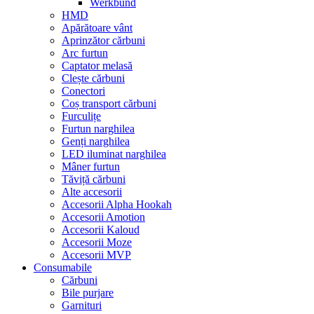
Werkbund
HMD
Apărătoare vânt
Aprinzător cărbuni
Arc furtun
Captator melasă
Clește cărbuni
Conectori
Coș transport cărbuni
Furculițe
Furtun narghilea
Genți narghilea
LED iluminat narghilea
Mâner furtun
Tăviță cărbuni
Alte accesorii
Accesorii Alpha Hookah
Accesorii Amotion
Accesorii Kaloud
Accesorii Moze
Accesorii MVP
Consumabile
Cărbuni
Bile purjare
Garnituri