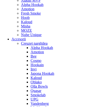
Aladin MVP
Alpha Hookah
Amotion
Fresh Smoke
Hoob
Kaloud
Misha
MOZE
Nube Unique
Accesorii
Creuzet narghilea
Alpha Hookah
Amotion
Bee
Cosmo
Hookain
Invi
Japona Hookah
Kaloud
Oblako
Olla Bowls
Quasar
Smokelab
UPG
Vandenberg