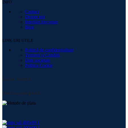
INFO
Contact
Despre noi
Intrebări frecvente
Blog
LINK-URI UTILE
Politică de confidențialitate
Termeni și Condiții
Date societate
Politica Cookie
Social Media:
Metode de plată: