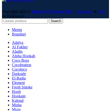
Copyright 2026 ©
Master ATC Invest SRL
-
webdesign
&
SEO
by Fantasia.ro
Search
Meniu
Branduri
Adalya
Al Fakher
Aladin
Alpha Hookah
Coco Boss
Cocobration
Cocoloco
Darkside
El-Badia
Element
Fresh Smoke
Hoob
Hookain
Kaloud
Misha
Moze