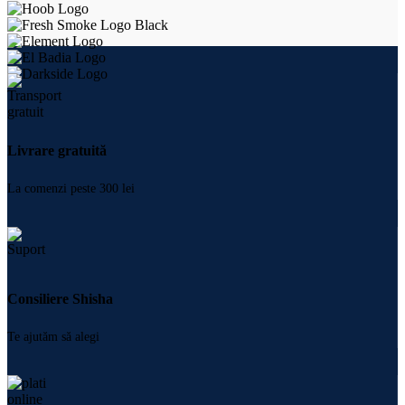
Livrare gratuită
La comenzi peste 300 lei
Consiliere Shisha
Te ajutăm să alegi