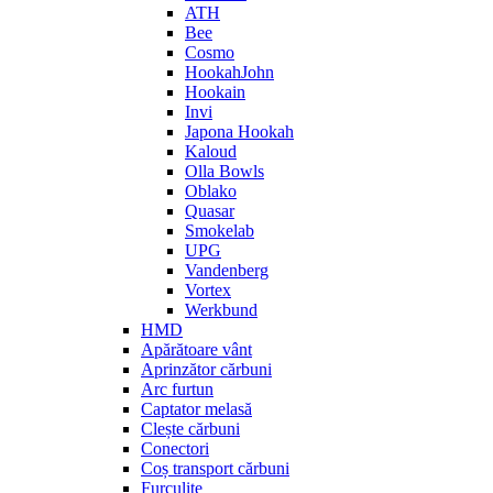
ATH
Bee
Cosmo
HookahJohn
Hookain
Invi
Japona Hookah
Kaloud
Olla Bowls
Oblako
Quasar
Smokelab
UPG
Vandenberg
Vortex
Werkbund
HMD
Apărătoare vânt
Aprinzător cărbuni
Arc furtun
Captator melasă
Clește cărbuni
Conectori
Coș transport cărbuni
Furculițe