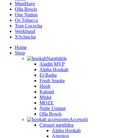
MustHave
Olla Bowls
One Nation
Os Tobacco
Tom Cococha
Werkbund
XSchischa
Home
Shop
Narghilele
Aladin MVP
Alpha Hookah
El-Badia
Fresh Smoke
Hoob
Kaloud
Misha
MOZE
Nube Unique
Olla Bowls
Accesorii
Creuzet narghilea
Alpha Hookah
Amotion