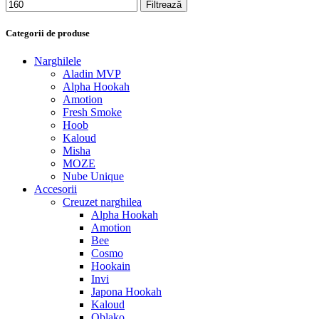
Filtrează
Categorii de produse
Narghilele
Aladin MVP
Alpha Hookah
Amotion
Fresh Smoke
Hoob
Kaloud
Misha
MOZE
Nube Unique
Accesorii
Creuzet narghilea
Alpha Hookah
Amotion
Bee
Cosmo
Hookain
Invi
Japona Hookah
Kaloud
Oblako