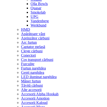
Olla Bowls
Quasar
Smokelab
UPG
Vandenberg
Werkbund
HMD
Apărătoare vânt
Aprinzător cărbuni
Arc furtun
Captator melasă
Clește cărbuni
Conectori
Coș transport cărbuni
Furculițe
Furtun narghilea
Genți narghilea
LED iluminat narghilea
Mâner furtun
Tăviță cărbuni
Alte accesorii
Accesorii Alpha Hookah
Accesorii Amotion
Accesorii Kaloud
Accesorii Moze