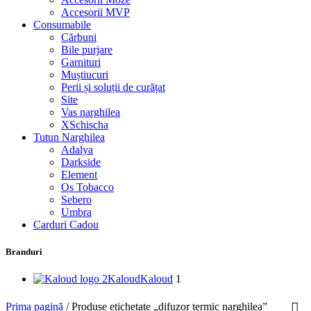
Accesorii MVP
Consumabile
Cărbuni
Bile purjare
Garnituri
Muștiucuri
Perii și soluții de curățat
Site
Vas narghilea
XSchischa
Tutun Narghilea
Adalya
Darkside
Element
Os Tobacco
Sebero
Umbra
Carduri Cadou
Branduri
Kaloud
Kaloud
1
Prima pagină
/
Produse etichetate „difuzor termic narghilea”