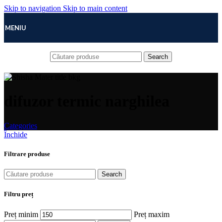
Skip to navigation
Skip to main content
MENIU
Search
difuzor termic narghilea
Categories
Închide
Filtrare produse
Search
Filtru preț
Preț minim
Preț maxim