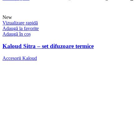
New
Vizualizare rapidă
Adaugă la favorite
Adaugă în coș
Kaloud Sitra – set difuzoare termice
Accesorii Kaloud
152,52
lei