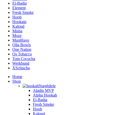
El-Badia
Element
Fresh Smoke
Hoob
Hookain
Kaloud
Misha
Moze
MustHave
Olla Bowls
One Nation
Os Tobacco
Tom Cococha
Werkbund
XSchischa
Home
Shop
Narghilele
Aladin MVP
Alpha Hookah
El-Badia
Fresh Smoke
Hoob
Kaloud