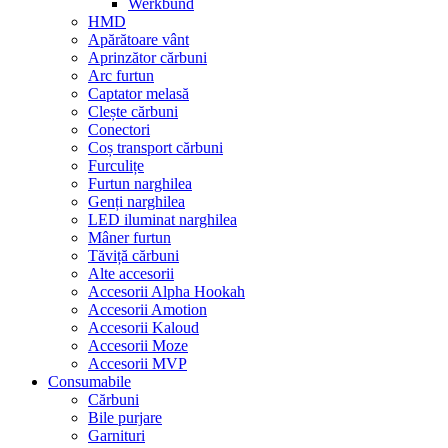
Werkbund
HMD
Apărătoare vânt
Aprinzător cărbuni
Arc furtun
Captator melasă
Clește cărbuni
Conectori
Coș transport cărbuni
Furculițe
Furtun narghilea
Genți narghilea
LED iluminat narghilea
Mâner furtun
Tăviță cărbuni
Alte accesorii
Accesorii Alpha Hookah
Accesorii Amotion
Accesorii Kaloud
Accesorii Moze
Accesorii MVP
Consumabile
Cărbuni
Bile purjare
Garnituri