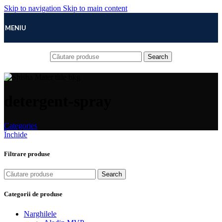
Skip to navigation
Skip to main content
MENIU
Search
detergent-spray
Categories
Închide
Filtrare produse
Search
Categorii de produse
Narghilele