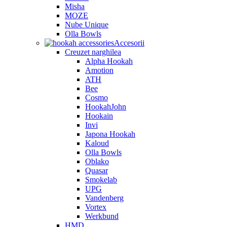
Misha
MOZE
Nube Unique
Olla Bowls
Accesorii
Creuzet narghilea
Alpha Hookah
Amotion
ATH
Bee
Cosmo
HookahJohn
Hookain
Invi
Japona Hookah
Kaloud
Olla Bowls
Oblako
Quasar
Smokelab
UPG
Vandenberg
Vortex
Werkbund
HMD