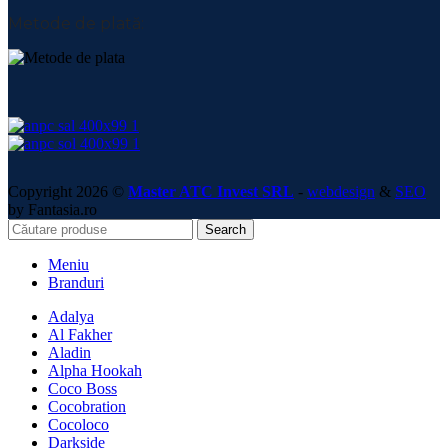
Metode de plată:
Copyright 2026 ©
Master ATC Invest SRL
-
webdesign
&
SEO
by Fantasia.ro
Search
Meniu
Branduri
Adalya
Al Fakher
Aladin
Alpha Hookah
Coco Boss
Cocobration
Cocoloco
Darkside