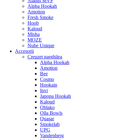
Aladin MVP
Alpha Hookah
Amotion
Fresh Smoke
Hoob
Kaloud
Misha
MOZE
Nube Unique
Accesorii
Creuzet narghilea
Alpha Hookah
Amotion
Bee
Cosmo
Hookain
Invi
Japona Hookah
Kaloud
Oblako
Olla Bowls
Quasar
Smokelab
UPG
Vandenberg