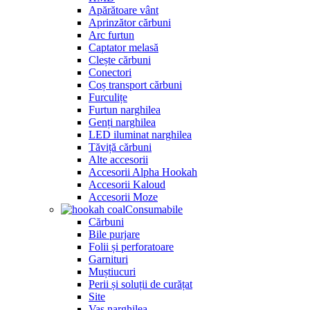
Apărătoare vânt
Aprinzător cărbuni
Arc furtun
Captator melasă
Clește cărbuni
Conectori
Coș transport cărbuni
Furculițe
Furtun narghilea
Genți narghilea
LED iluminat narghilea
Tăviță cărbuni
Alte accesorii
Accesorii Alpha Hookah
Accesorii Kaloud
Accesorii Moze
Consumabile
Cărbuni
Bile purjare
Folii și perforatoare
Garnituri
Muștiucuri
Perii și soluții de curățat
Site
Vas narghilea