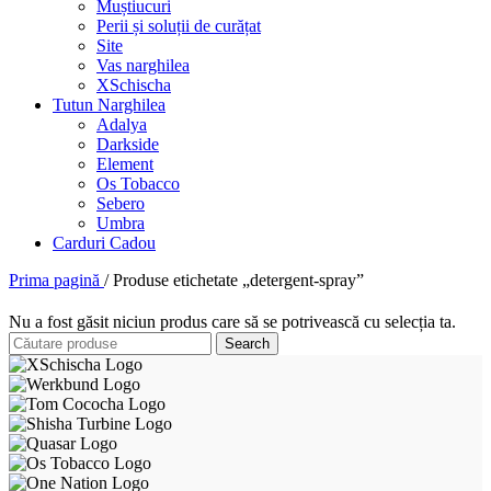
Muștiucuri
Perii și soluții de curățat
Site
Vas narghilea
XSchischa
Tutun Narghilea
Adalya
Darkside
Element
Os Tobacco
Sebero
Umbra
Carduri Cadou
Prima pagină
/
Produse etichetate „detergent-spray”
Nu a fost găsit niciun produs care să se potrivească cu selecția ta.
Search