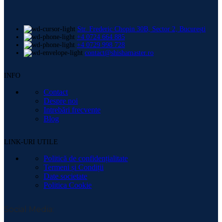
Str. Frederic Chopin 30B, Sector 2, București
+4 0724 664 885
+4 0729 998 728
contact@shishamaster.ro
INFO
Contact
Despre noi
Intrebări frecvente
Blog
LINK-URI UTILE
Politică de confidențialitate
Termeni și Condiții
Date societate
Politica Cookie
Social Media: