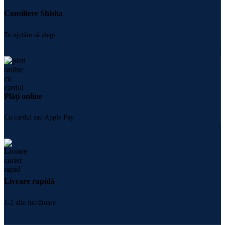
Consiliere Shisha
Te ajutăm să alegi
Plăți online
Cu cardul sau Apple Pay
Livrare rapidă
1-2 zile lucrătoare