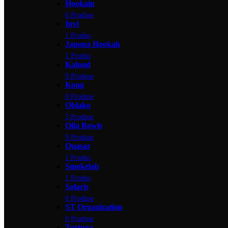
Hookain
6 Produse
Invi
1 Produs
Japona Hookah
1 Produs
Kaloud
9 Produse
Kong
0 Produse
Oblako
5 Produse
Olla Bowls
9 Produse
Quasar
1 Produs
Smokelab
1 Produs
Solaris
0 Produse
ST Organization
0 Produse
Tortuga