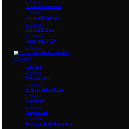
3 Produse
Accesorii Amotion
9 Produse
Accesorii Kaloud
10 Produse
Accesorii Moze
13 Produse
Accesorii MVP
9 Produse
Consumabile
47 Produse
Cărbuni
4 Produse
Bile purjare
3 Produse
Folii și perforatoare
0 Produse
Garnituri
2 Produse
Muștiucuri
9 Produse
Perii și soluții de curățat