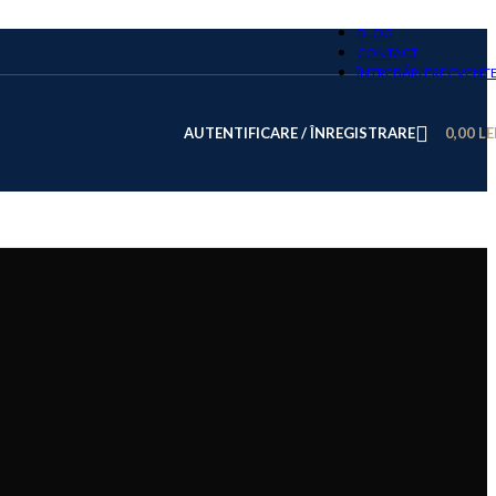
BLOG
CONTACT
ÎNTREBĂRI FRECVENT
AUTENTIFICARE / ÎNREGISTRARE
0,00
LE