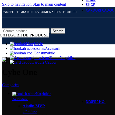
HOME
Skip to navigation
Skip to main content
SHOP
CARDURI CADOU
TRANSPORT GRATUIT LA COMENZI PESTE 300 LEI
CARD 
Search
CATEGORII DE PRODUSE
Narghilele
Accesorii
CARD 
Consumabile
Tutun Narghilea
Carduri Cadou
CARD 
Cybe One
Categories
CARD 
Narghilele
34 Produse
DESPRE NOI
Aladin MVP
4 Produse