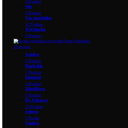
5 Produse
Site
4 Produse
Vas narghilea
12 Produse
XSchischa
8 Produse
Tutun Narghilea
28 Produse
Adalya
4 Produse
Darkside
7 Produse
Element
4 Produse
MustHave
0 Produse
Os Tobacco
10 Produse
Sebero
1 Produs
Umbra