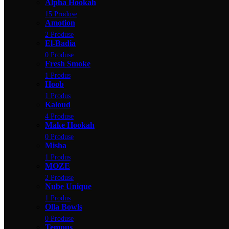
Alpha Hookah
15 Produse
Amotion
2 Produse
El-Badia
0 Produse
Fresh Smoke
1 Produs
Hoob
1 Produs
Kaloud
4 Produse
Make Hookah
0 Produse
Misha
1 Produs
MOZE
2 Produse
Nube Unique
1 Produs
Olla Bowls
0 Produse
Tempus