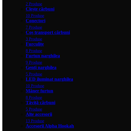
2 Produse
Clește cărbuni
10 Produse
Conectori
7 Produse
Coș transport cărbuni
3 Produse
Furculițe
8 Produse
Furtun narghilea
9 Produse
Genți narghilea
5 Produse
LED iluminat narghilea
10 Produse
Mâner furtun
8 Produse
Tăviță cărbuni
5 Produse
Alte accesorii
13 Produse
Accesorii Alpha Hookah