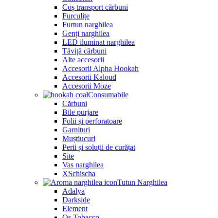
Coș transport cărbuni
Furculițe
Furtun narghilea
Genți narghilea
LED iluminat narghilea
Tăviță cărbuni
Alte accesorii
Accesorii Alpha Hookah
Accesorii Kaloud
Accesorii Moze
Consumabile
Cărbuni
Bile purjare
Folii și perforatoare
Garnituri
Muștiucuri
Perii și soluții de curățat
Site
Vas narghilea
XSchischa
Tutun Narghilea
Adalya
Darkside
Element
Os Tobacco