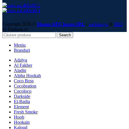
Copyright 2026 ©
Master ATC Invest SRL
-
webdesign
&
SEO
by Fantasia.ro
Search
Meniu
Branduri
Adalya
Al Fakher
Aladin
Alpha Hookah
Coco Boss
Cocobration
Cocoloco
Darkside
El-Badia
Element
Fresh Smoke
Hoob
Hookain
Kaloud