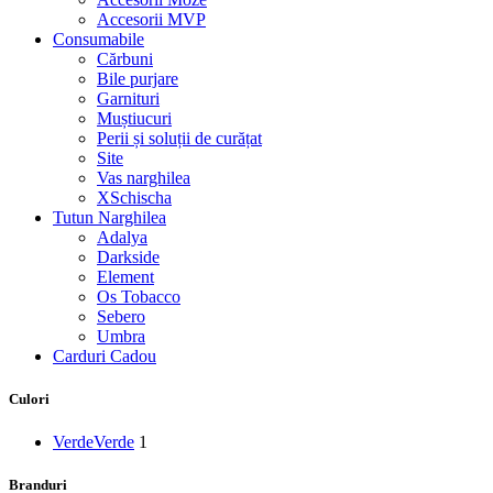
Accesorii MVP
Consumabile
Cărbuni
Bile purjare
Garnituri
Muștiucuri
Perii și soluții de curățat
Site
Vas narghilea
XSchischa
Tutun Narghilea
Adalya
Darkside
Element
Os Tobacco
Sebero
Umbra
Carduri Cadou
Culori
Verde
Verde
1
Branduri