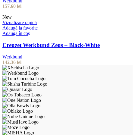
Werkbund
157,60
lei
New
Vizualizare rapidă
Adaugă la favorite
Adaugă în coș
Creuzet Werkbund Zeus – Black-White
Werkbund
142,36
lei