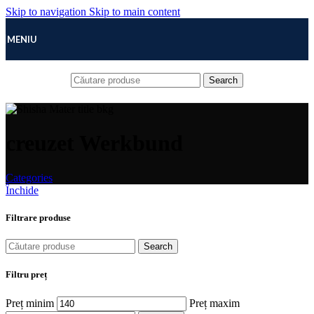
Skip to navigation
Skip to main content
MENIU
Search
creuzet Werkbund
Categories
Închide
Filtrare produse
Search
Filtru preț
Preț minim
Preț maxim