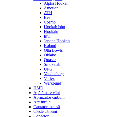
Alpha Hookah
Amotion
ATH
Bee
Cosmo
HookahJohn
Hookain
Invi
Japona Hookah
Kaloud
Olla Bowls
Oblako
Quasar
Smokelab
UPG
Vandenberg
Vortex
Werkbund
HMD
Apărătoare vânt
Aprinzător cărbuni
Arc furtun
Captator melasă
Clește cărbuni
Conectori