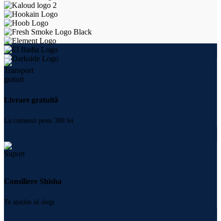
Livrare gratuită
La comenzi peste 300 lei
Consiliere Shisha
Te ajutăm să alegi