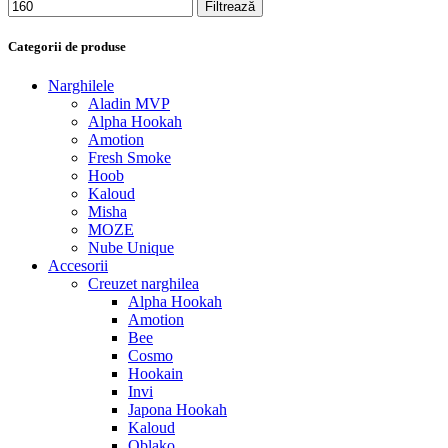
Filtrează
Categorii de produse
Narghilele
Aladin MVP
Alpha Hookah
Amotion
Fresh Smoke
Hoob
Kaloud
Misha
MOZE
Nube Unique
Accesorii
Creuzet narghilea
Alpha Hookah
Amotion
Bee
Cosmo
Hookain
Invi
Japona Hookah
Kaloud
Oblako