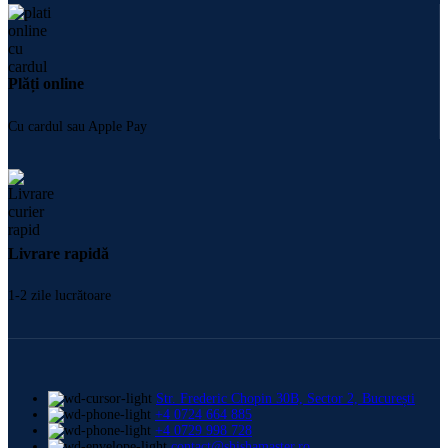
Plăți online
Cu cardul sau Apple Pay
Livrare rapidă
1-2 zile lucrătoare
Str. Frederic Chopin 30B, Sector 2, București
+4 0724 664 885
+4 0729 998 728
contact@shishamaster.ro