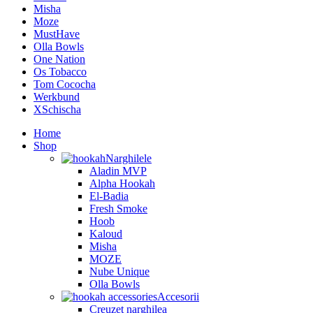
Misha
Moze
MustHave
Olla Bowls
One Nation
Os Tobacco
Tom Cococha
Werkbund
XSchischa
Home
Shop
Narghilele
Aladin MVP
Alpha Hookah
El-Badia
Fresh Smoke
Hoob
Kaloud
Misha
MOZE
Nube Unique
Olla Bowls
Accesorii
Creuzet narghilea