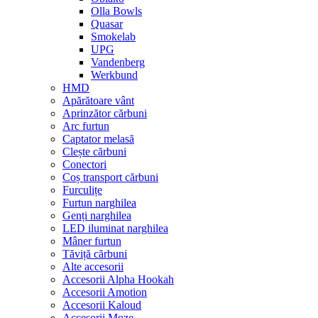
Olla Bowls
Quasar
Smokelab
UPG
Vandenberg
Werkbund
HMD
Apărătoare vânt
Aprinzător cărbuni
Arc furtun
Captator melasă
Clește cărbuni
Conectori
Coș transport cărbuni
Furculițe
Furtun narghilea
Genți narghilea
LED iluminat narghilea
Mâner furtun
Tăviță cărbuni
Alte accesorii
Accesorii Alpha Hookah
Accesorii Amotion
Accesorii Kaloud
Accesorii Moze