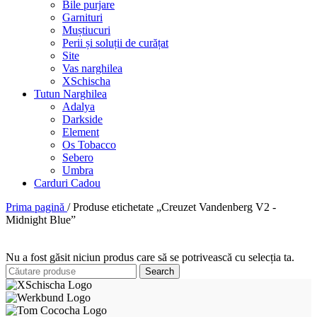
Bile purjare
Garnituri
Muștiucuri
Perii și soluții de curățat
Site
Vas narghilea
XSchischa
Tutun Narghilea
Adalya
Darkside
Element
Os Tobacco
Sebero
Umbra
Carduri Cadou
Prima pagină
/
Produse etichetate „Creuzet Vandenberg V2 -
Midnight Blue”
Nu a fost găsit niciun produs care să se potrivească cu selecția ta.
Search