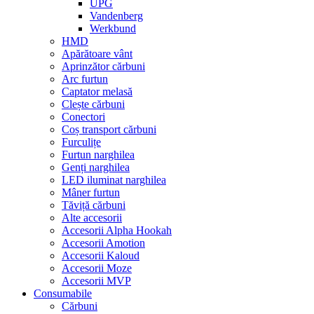
UPG
Vandenberg
Werkbund
HMD
Apărătoare vânt
Aprinzător cărbuni
Arc furtun
Captator melasă
Clește cărbuni
Conectori
Coș transport cărbuni
Furculițe
Furtun narghilea
Genți narghilea
LED iluminat narghilea
Mâner furtun
Tăviță cărbuni
Alte accesorii
Accesorii Alpha Hookah
Accesorii Amotion
Accesorii Kaloud
Accesorii Moze
Accesorii MVP
Consumabile
Cărbuni