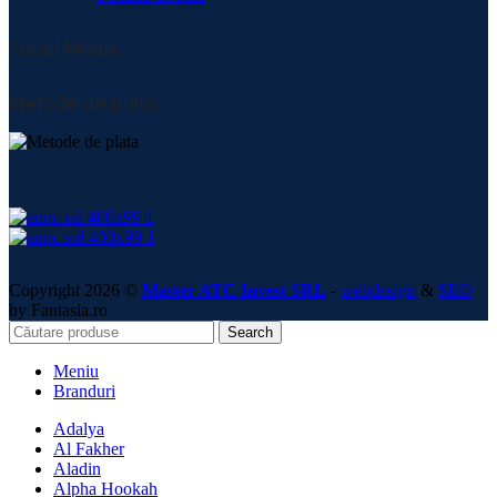
Social Media:
Metode de plată:
Copyright 2026 ©
Master ATC Invest SRL
-
webdesign
&
SEO
by Fantasia.ro
Search
Meniu
Branduri
Adalya
Al Fakher
Aladin
Alpha Hookah