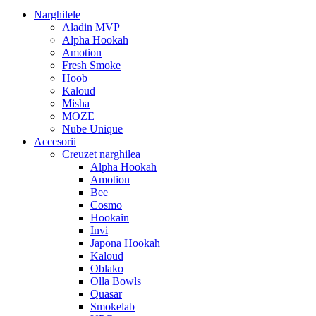
Narghilele
Aladin MVP
Alpha Hookah
Amotion
Fresh Smoke
Hoob
Kaloud
Misha
MOZE
Nube Unique
Accesorii
Creuzet narghilea
Alpha Hookah
Amotion
Bee
Cosmo
Hookain
Invi
Japona Hookah
Kaloud
Oblako
Olla Bowls
Quasar
Smokelab