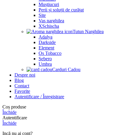
Muștiucuri
Perii și soluții de curățat
Site
Vas narghilea
XSchischa
Tutun Narghilea
Adalya
Darkside
Element
Os Tobacco
Sebero
Umbra
Carduri Cadou
Despre noi
Blog
Contact
Favorite
Autentificare / Înregistrare
Coș produse
Închide
Autentificare
Închide
Incă nu ai cont?