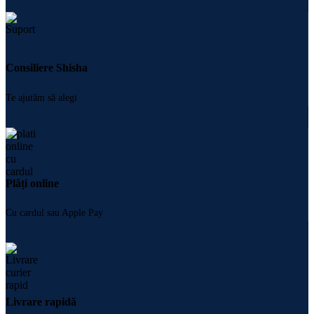
Consiliere Shisha
Te ajutăm să alegi
Plăți online
Cu cardul sau Apple Pay
Livrare rapidă