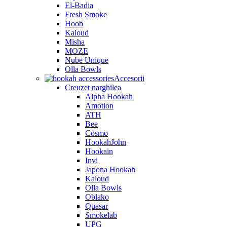
El-Badia
Fresh Smoke
Hoob
Kaloud
Misha
MOZE
Nube Unique
Olla Bowls
Accesorii
Creuzet narghilea
Alpha Hookah
Amotion
ATH
Bee
Cosmo
HookahJohn
Hookain
Invi
Japona Hookah
Kaloud
Olla Bowls
Oblako
Quasar
Smokelab
UPG