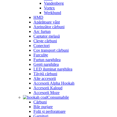
Vandenberg
Vortex
Werkbund
HMD
Apărătoare vânt
Aprinzător cărbuni
Arc furtun
Captator melasă
Clește cărbuni
Conectori
Coș transport cărbuni
Furculițe
Furtun narghilea
Genți narghilea
LED iluminat narghilea
Tăviță cărbuni
Alte accesorii
Accesorii Alpha Hookah
Accesorii Kaloud
Accesorii Moze
Consumabile
Cărbuni
Bile purjare
Folii și perforatoare
Garnituri