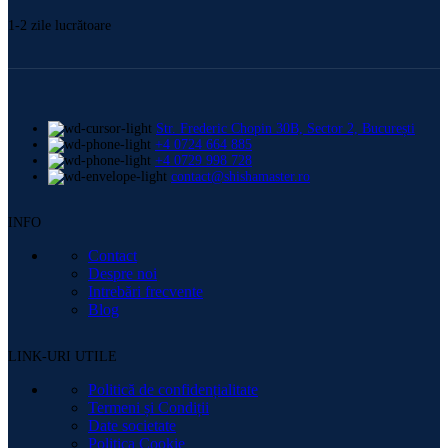
1-2 zile lucrătoare
Str. Frederic Chopin 30B, Sector 2, București
+4 0724 664 885
+4 0729 998 728
contact@shishamaster.ro
INFO
Contact
Despre noi
Intrebări frecvente
Blog
LINK-URI UTILE
Politică de confidențialitate
Termeni și Condiții
Date societate
Politica Cookie