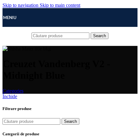
Skip to navigation
Skip to main content
MENIU
Search
Creuzet Vandenberg V2 -
Midnight Blue
Categories
Închide
Filtrare produse
Search
Categorii de produse