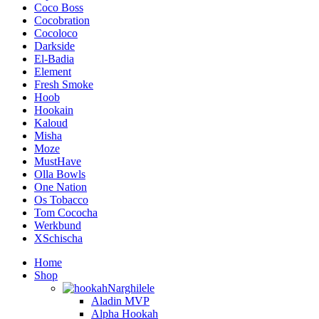
Coco Boss
Cocobration
Cocoloco
Darkside
El-Badia
Element
Fresh Smoke
Hoob
Hookain
Kaloud
Misha
Moze
MustHave
Olla Bowls
One Nation
Os Tobacco
Tom Cococha
Werkbund
XSchischa
Home
Shop
Narghilele
Aladin MVP
Alpha Hookah