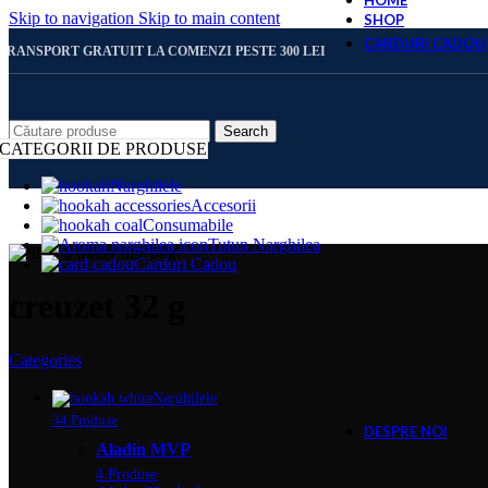
HOME
Skip to navigation
Skip to main content
SHOP
CARDURI CADOU
TRANSPORT GRATUIT LA COMENZI PESTE 300 LEI
CARD 
Search
CATEGORII DE PRODUSE
Narghilele
Accesorii
CARD 
Consumabile
Tutun Narghilea
Carduri Cadou
CARD 
creuzet 32 g
Categories
CARD 
Narghilele
34 Produse
DESPRE NOI
Aladin MVP
4 Produse