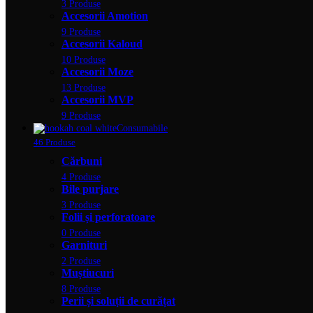
3 Produse
Accesorii Amotion
9 Produse
Accesorii Kaloud
10 Produse
Accesorii Moze
13 Produse
Accesorii MVP
9 Produse
Consumabile
46 Produse
Cărbuni
4 Produse
Bile purjare
3 Produse
Folii și perforatoare
0 Produse
Garnituri
2 Produse
Muștiucuri
8 Produse
Perii și soluții de curățat