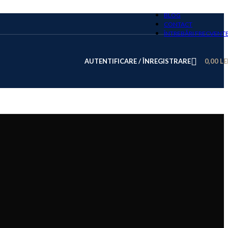
BLOG
CONTACT
ÎNTREBĂRI FRECVENT
AUTENTIFICARE / ÎNREGISTRARE
0,00
LE