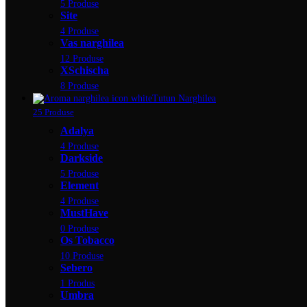
5 Produse
Site
4 Produse
Vas narghilea
12 Produse
XSchischa
8 Produse
Tutun Narghilea
25 Produse
Adalya
4 Produse
Darkside
5 Produse
Element
4 Produse
MustHave
0 Produse
Os Tobacco
10 Produse
Sebero
1 Produs
Umbra