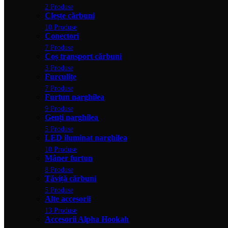
2 Produse
Clește cărbuni
10 Produse
Conectori
7 Produse
Coș transport cărbuni
3 Produse
Furculițe
7 Produse
Furtun narghilea
9 Produse
Genți narghilea
5 Produse
LED iluminat narghilea
10 Produse
Mâner furtun
8 Produse
Tăviță cărbuni
5 Produse
Alte accesorii
13 Produse
Accesorii Alpha Hookah