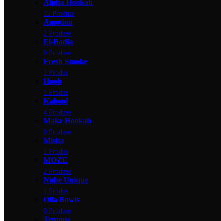
Alpha Hookah
15 Produse
Amotion
2 Produse
El-Badia
0 Produse
Fresh Smoke
1 Produs
Hoob
1 Produs
Kaloud
4 Produse
Make Hookah
0 Produse
Misha
1 Produs
MOZE
2 Produse
Nube Unique
1 Produs
Olla Bowls
0 Produse
Tempus