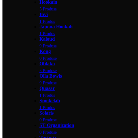
Hookain
5 Produse
Invi
1 Produs
Japona Hookah
1 Produs
Kaloud
9 Produse
Kong
0 Produse
Oblako
5 Produse
Olla Bowls
9 Produse
Quasar
1 Produs
Smokelab
1 Produs
Solaris
0 Produse
ST Organization
0 Produse
Tortuga