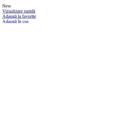
New
Vizualizare rapidă
Adaugă la favorite
Adaugă în coș
Cărbuni narghilea premium Cocobration
Cărbuni
30,00
lei