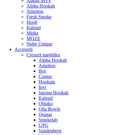
Aladin MVP
Alpha Hookah
Amotion
Fresh Smoke
Hoob
Kaloud
Misha
MOZE
Nube Unique
Accesorii
Creuzet narghilea
Alpha Hookah
Amotion
Bee
Cosmo
Hookain
Invi
Japona Hookah
Kaloud
Oblako
Olla Bowls
Quasar
Smokelab
UPG
Vandenberg