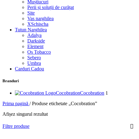
Muștiucuri
Perii și soluții de curățat
Site
Vas narghilea
XSchischa
Tutun Narghilea
Adalya
Darkside
Element
Os Tobacco
Sebero
Umbra
Carduri Cadou
Branduri
Cocobration
Cocobration
1
Prima pagină
/
Produse etichetate „Cocobration”
Afișez singurul rezultat
Filtre produse