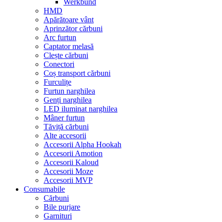
Werkbund
HMD
Apărătoare vânt
Aprinzător cărbuni
Arc furtun
Captator melasă
Clește cărbuni
Conectori
Coș transport cărbuni
Furculițe
Furtun narghilea
Genți narghilea
LED iluminat narghilea
Mâner furtun
Tăviță cărbuni
Alte accesorii
Accesorii Alpha Hookah
Accesorii Amotion
Accesorii Kaloud
Accesorii Moze
Accesorii MVP
Consumabile
Cărbuni
Bile purjare
Garnituri