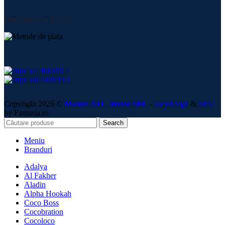
Metode de plată:
Copyright 2026 ©
Master ATC Invest SRL
-
webdesign
&
SEO
by Fantasia.ro
Search
Meniu
Branduri
Adalya
Al Fakher
Aladin
Alpha Hookah
Coco Boss
Cocobration
Cocoloco