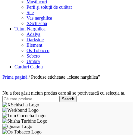
Muștiucuri
Perii și soluții de curățat
Site
Vas narghilea
XSchischa
Tutun Narghilea
Adalya
Darkside
Element
Os Tobacco
Sebero
Umbra
Carduri Cadou
Prima pagină
/
Produse etichetate „clește narghilea”
Nu a fost găsit niciun produs care să se potrivească cu selecția ta.
Search