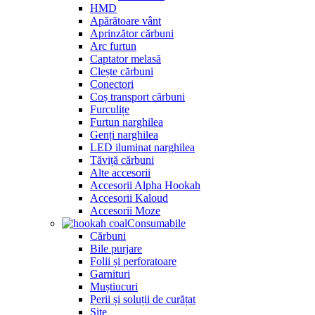
HMD
Apărătoare vânt
Aprinzător cărbuni
Arc furtun
Captator melasă
Clește cărbuni
Conectori
Coș transport cărbuni
Furculițe
Furtun narghilea
Genți narghilea
LED iluminat narghilea
Tăviță cărbuni
Alte accesorii
Accesorii Alpha Hookah
Accesorii Kaloud
Accesorii Moze
Consumabile
Cărbuni
Bile purjare
Folii și perforatoare
Garnituri
Muștiucuri
Perii și soluții de curățat
Site