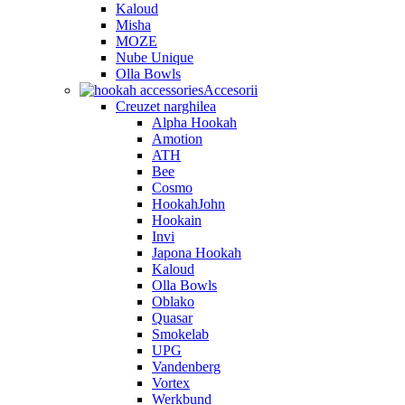
Kaloud
Misha
MOZE
Nube Unique
Olla Bowls
Accesorii
Creuzet narghilea
Alpha Hookah
Amotion
ATH
Bee
Cosmo
HookahJohn
Hookain
Invi
Japona Hookah
Kaloud
Olla Bowls
Oblako
Quasar
Smokelab
UPG
Vandenberg
Vortex
Werkbund