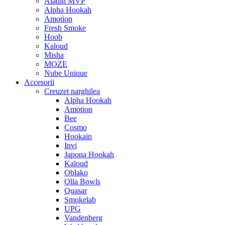
Aladin MVP
Alpha Hookah
Amotion
Fresh Smoke
Hoob
Kaloud
Misha
MOZE
Nube Unique
Accesorii
Creuzet narghilea
Alpha Hookah
Amotion
Bee
Cosmo
Hookain
Invi
Japona Hookah
Kaloud
Oblako
Olla Bowls
Quasar
Smokelab
UPG
Vandenberg