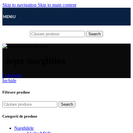
Skip to navigation
Skip to main content
MENIU
Search
clește narghilea
Categories
Închide
Filtrare produse
Search
Categorii de produse
Narghilele