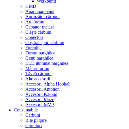
Werkbund
HMD
Apărătoare vânt
Aprinzător cărbuni
Arc furtun
Captator melasă
Clește cărbuni
Conectori
Coș transport cărbuni
Furculițe
Furtun narghilea
Genți narghilea
LED iluminat narghilea
Mâner furtun
Tăviță cărbuni
Alte accesorii
Accesorii Alpha Hookah
Accesorii Amotion
Accesorii Kaloud
Accesorii Moze
Accesorii MVP
Consumabile
Cărbuni
Bile purjare
Garnituri