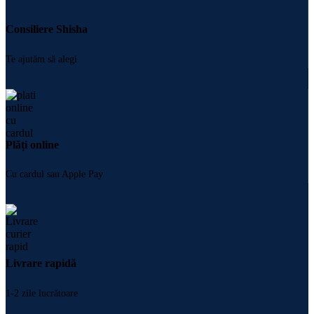
Consiliere Shisha
Te ajutăm să alegi
Plăți online
Cu cardul sau Apple Pay
Livrare rapidă
1-2 zile lucrătoare