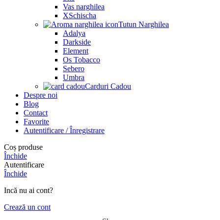
Vas narghilea
XSchischa
Tutun Narghilea
Adalya
Darkside
Element
Os Tobacco
Sebero
Umbra
Carduri Cadou
Despre noi
Blog
Contact
Favorite
Autentificare / Înregistrare
Coș produse
Închide
Autentificare
Închide
Incă nu ai cont?
Crează un cont