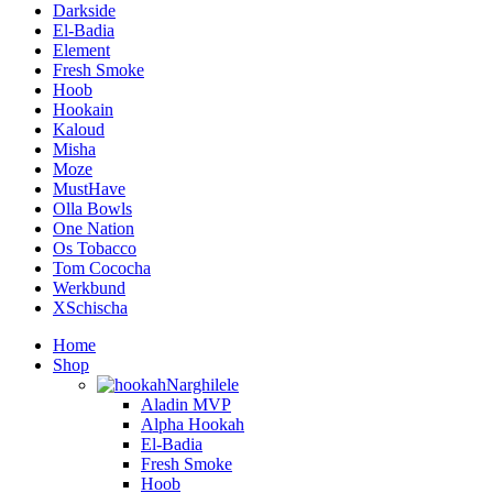
Darkside
El-Badia
Element
Fresh Smoke
Hoob
Hookain
Kaloud
Misha
Moze
MustHave
Olla Bowls
One Nation
Os Tobacco
Tom Cococha
Werkbund
XSchischa
Home
Shop
Narghilele
Aladin MVP
Alpha Hookah
El-Badia
Fresh Smoke
Hoob