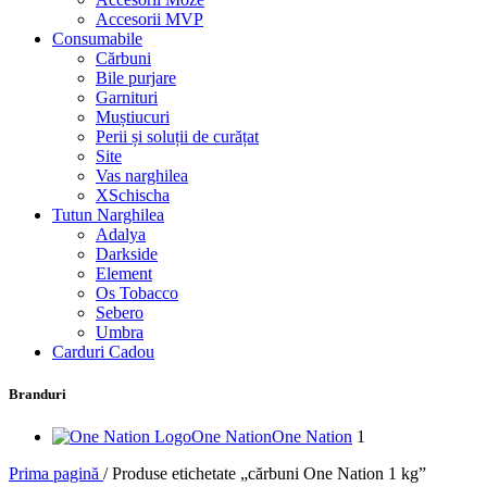
Accesorii MVP
Consumabile
Cărbuni
Bile purjare
Garnituri
Muștiucuri
Perii și soluții de curățat
Site
Vas narghilea
XSchischa
Tutun Narghilea
Adalya
Darkside
Element
Os Tobacco
Sebero
Umbra
Carduri Cadou
Branduri
One Nation
One Nation
1
Prima pagină
/
Produse etichetate „cărbuni One Nation 1 kg”