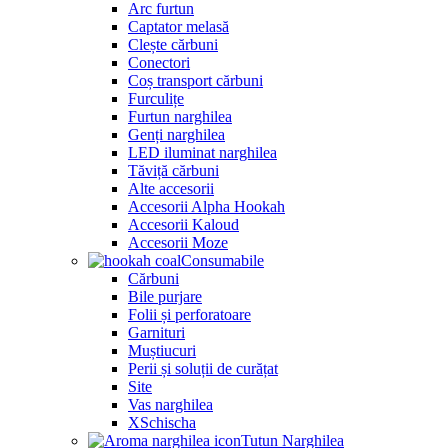
Arc furtun
Captator melasă
Clește cărbuni
Conectori
Coș transport cărbuni
Furculițe
Furtun narghilea
Genți narghilea
LED iluminat narghilea
Tăviță cărbuni
Alte accesorii
Accesorii Alpha Hookah
Accesorii Kaloud
Accesorii Moze
Consumabile
Cărbuni
Bile purjare
Folii și perforatoare
Garnituri
Muștiucuri
Perii și soluții de curățat
Site
Vas narghilea
XSchischa
Tutun Narghilea