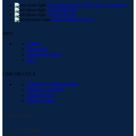
Str. Frederic Chopin 30B, Sector 2, București
+4 0724 664 885
+4 0729 998 728
contact@shishamaster.ro
INFO
Contact
Despre noi
Intrebări frecvente
Blog
LINK-URI UTILE
Politică de confidențialitate
Termeni și Condiții
Date societate
Politica Cookie
Social Media:
Metode de plată: