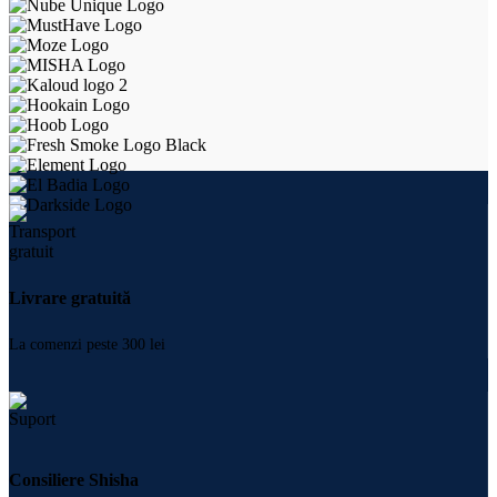
Livrare gratuită
La comenzi peste 300 lei
Consiliere Shisha