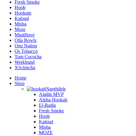
Fresh Smoke
Hoob
Hookain
Kaloud
Misha
Moze
MustHave
Olla Bowls
One Nation
Os Tobacco
Tom Cococha
Werkbund
XSchischa
Home
Shop
Narghilele
Aladin MVP
Alpha Hookah
El-Badia
Fresh Smoke
Hoob
Kaloud
Misha
MOZE