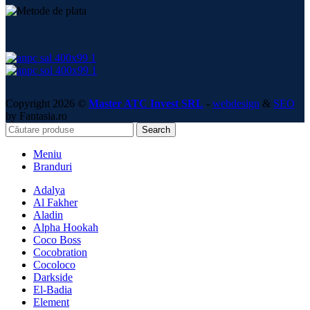
Copyright 2026 ©
Master ATC Invest SRL
-
webdesign
&
SEO
by Fantasia.ro
Search
Meniu
Branduri
Adalya
Al Fakher
Aladin
Alpha Hookah
Coco Boss
Cocobration
Cocoloco
Darkside
El-Badia
Element