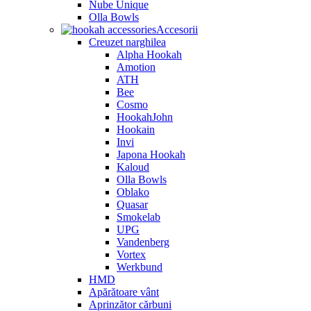
Nube Unique
Olla Bowls
Accesorii
Creuzet narghilea
Alpha Hookah
Amotion
ATH
Bee
Cosmo
HookahJohn
Hookain
Invi
Japona Hookah
Kaloud
Olla Bowls
Oblako
Quasar
Smokelab
UPG
Vandenberg
Vortex
Werkbund
HMD
Apărătoare vânt
Aprinzător cărbuni