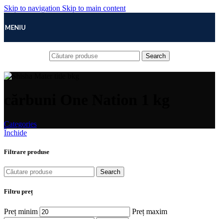
Skip to navigation
Skip to main content
MENIU
Search
cărbuni One Nation 1 kg
Categories
Închide
Filtrare produse
Search
Filtru preț
Preț minim
Preț maxim