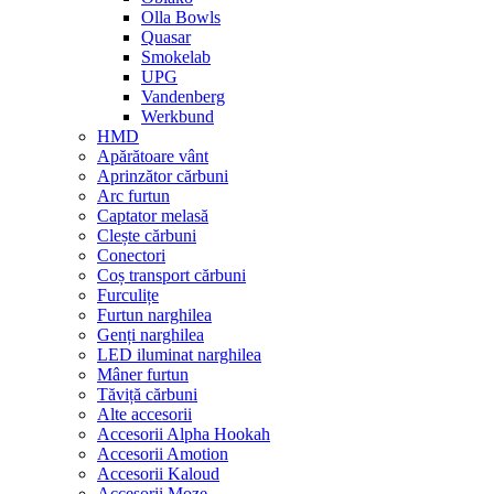
Olla Bowls
Quasar
Smokelab
UPG
Vandenberg
Werkbund
HMD
Apărătoare vânt
Aprinzător cărbuni
Arc furtun
Captator melasă
Clește cărbuni
Conectori
Coș transport cărbuni
Furculițe
Furtun narghilea
Genți narghilea
LED iluminat narghilea
Mâner furtun
Tăviță cărbuni
Alte accesorii
Accesorii Alpha Hookah
Accesorii Amotion
Accesorii Kaloud
Accesorii Moze