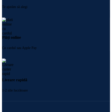
Te ajutăm să alegi
Plăți online
Cu cardul sau Apple Pay
Livrare rapidă
1-2 zile lucrătoare