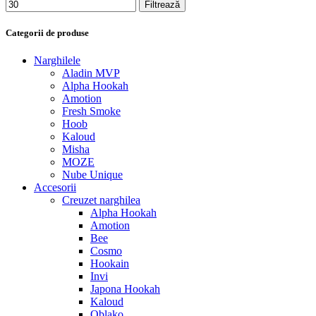
Filtrează
Categorii de produse
Narghilele
Aladin MVP
Alpha Hookah
Amotion
Fresh Smoke
Hoob
Kaloud
Misha
MOZE
Nube Unique
Accesorii
Creuzet narghilea
Alpha Hookah
Amotion
Bee
Cosmo
Hookain
Invi
Japona Hookah
Kaloud
Oblako