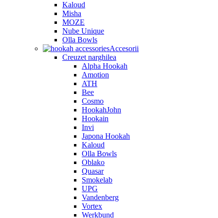
Kaloud
Misha
MOZE
Nube Unique
Olla Bowls
Accesorii
Creuzet narghilea
Alpha Hookah
Amotion
ATH
Bee
Cosmo
HookahJohn
Hookain
Invi
Japona Hookah
Kaloud
Olla Bowls
Oblako
Quasar
Smokelab
UPG
Vandenberg
Vortex
Werkbund