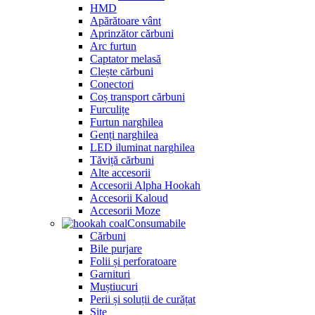
HMD
Apărătoare vânt
Aprinzător cărbuni
Arc furtun
Captator melasă
Clește cărbuni
Conectori
Coș transport cărbuni
Furculițe
Furtun narghilea
Genți narghilea
LED iluminat narghilea
Tăviță cărbuni
Alte accesorii
Accesorii Alpha Hookah
Accesorii Kaloud
Accesorii Moze
Consumabile
Cărbuni
Bile purjare
Folii și perforatoare
Garnituri
Muștiucuri
Perii și soluții de curățat
Site