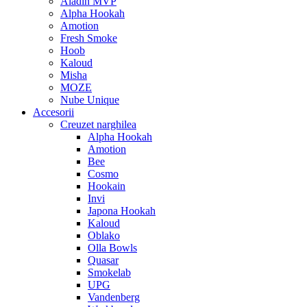
Aladin MVP
Alpha Hookah
Amotion
Fresh Smoke
Hoob
Kaloud
Misha
MOZE
Nube Unique
Accesorii
Creuzet narghilea
Alpha Hookah
Amotion
Bee
Cosmo
Hookain
Invi
Japona Hookah
Kaloud
Oblako
Olla Bowls
Quasar
Smokelab
UPG
Vandenberg