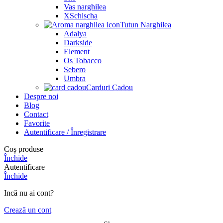
Vas narghilea
XSchischa
Tutun Narghilea
Adalya
Darkside
Element
Os Tobacco
Sebero
Umbra
Carduri Cadou
Despre noi
Blog
Contact
Favorite
Autentificare / Înregistrare
Coș produse
Închide
Autentificare
Închide
Incă nu ai cont?
Crează un cont