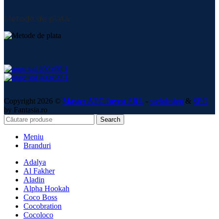
Metode de plată:
Copyright 2026 ©
Master ATC Invest SRL
-
webdesign
&
SEO
by Fantasia.ro
Search
Meniu
Branduri
Adalya
Al Fakher
Aladin
Alpha Hookah
Coco Boss
Cocobration
Cocoloco