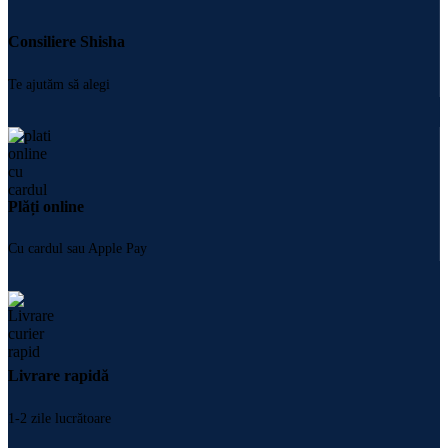
Consiliere Shisha
Te ajutăm să alegi
Plăți online
Cu cardul sau Apple Pay
Livrare rapidă
1-2 zile lucrătoare