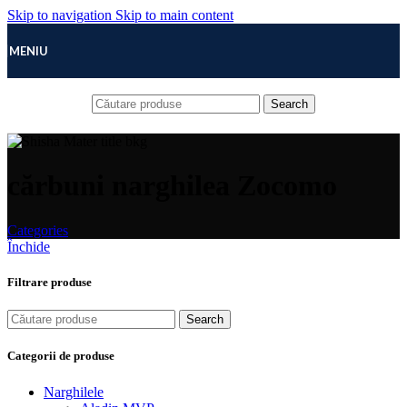
Skip to navigation
Skip to main content
MENIU
Search
cărbuni narghilea Zocomo
Categories
Închide
Filtrare produse
Search
Categorii de produse
Narghilele