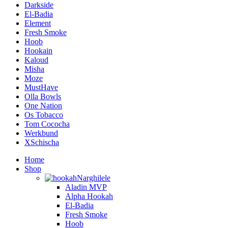
Darkside
El-Badia
Element
Fresh Smoke
Hoob
Hookain
Kaloud
Misha
Moze
MustHave
Olla Bowls
One Nation
Os Tobacco
Tom Cococha
Werkbund
XSchischa
Home
Shop
Narghilele
Aladin MVP
Alpha Hookah
El-Badia
Fresh Smoke
Hoob