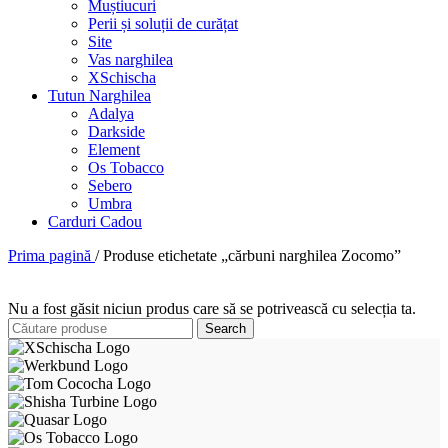
Muștiucuri
Perii și soluții de curățat
Site
Vas narghilea
XSchischa
Tutun Narghilea
Adalya
Darkside
Element
Os Tobacco
Sebero
Umbra
Carduri Cadou
Prima pagină
/
Produse etichetate „cărbuni narghilea Zocomo”
Nu a fost găsit niciun produs care să se potrivească cu selecția ta.
Search