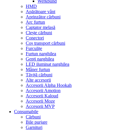
Werkbund
HMD
Apărătoare vânt
Aprinzător cărbuni
Arc furtun
Captator melasă
Clește cărbuni
Conectori
Coș transport cărbuni
Furculițe
Furtun narghilea
Genți narghilea
LED iluminat narghilea
Mâner furtun
Tăviță cărbuni
Alte accesorii
Accesorii Alpha Hookah
Accesorii Amotion
Accesorii Kaloud
Accesorii Moze
Accesorii MVP
Consumabile
Cărbuni
Bile purjare
Garnituri