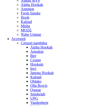
Aladin MVP
Alpha Hookah
Amotion
Fresh Smoke
Hoob
Kaloud
Misha
MOZE
Nube Unique
Accesorii
Creuzet narghilea
Alpha Hookah
Amotion
Bee
Cosmo
Hookain
Invi
Japona Hookah
Kaloud
Oblako
Olla Bowls
Quasar
Smokelab
UPG
Vandenberg