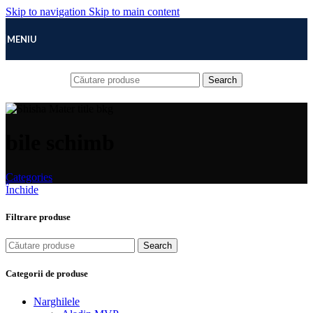
Skip to navigation
Skip to main content
MENIU
Search
bile schimb
Categories
Închide
Filtrare produse
Search
Categorii de produse
Narghilele