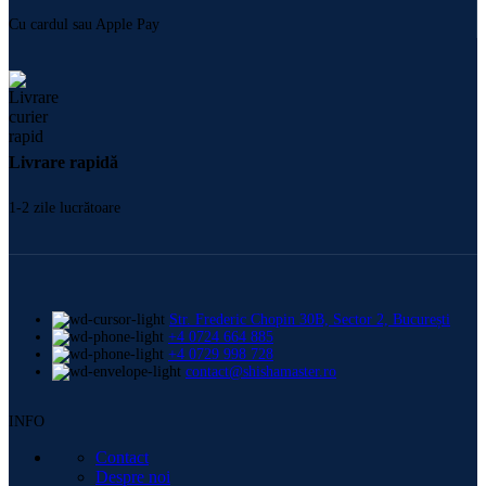
Cu cardul sau Apple Pay
Livrare rapidă
1-2 zile lucrătoare
Str. Frederic Chopin 30B, Sector 2, București
+4 0724 664 885
+4 0729 998 728
contact@shishamaster.ro
INFO
Contact
Despre noi