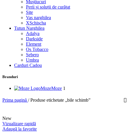
Muștiucuri
Perii și soluții de curățat
Site
Vas narghilea
XSchischa
Tutun Narghilea
Adalya
Darkside
Element
Os Tobacco
Sebero
Umbra
Carduri Cadou
Branduri
Moze
Moze
1
Prima pagină
/
Produse etichetate „bile schimb”
New
Vizualizare rapidă
Adaugă la favorite