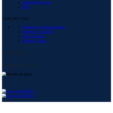
Intrebări frecvente
Blog
LINK-URI UTILE
Politică de confidențialitate
Termeni și Condiții
Date societate
Politica Cookie
Social Media:
Metode de plată:
Copyright 2026 ©
Master ATC Invest SRL
-
webdesign
&
SEO
by Fantasia.ro