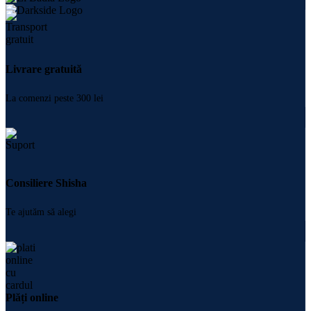
Livrare gratuită
La comenzi peste 300 lei
Consiliere Shisha
Te ajutăm să alegi
Plăți online