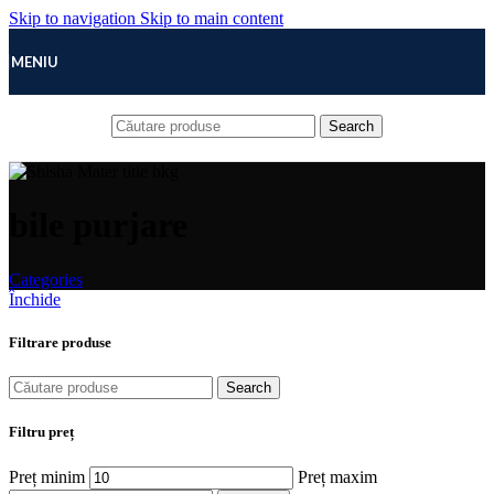
Skip to navigation
Skip to main content
MENIU
Search
bile purjare
Categories
Închide
Filtrare produse
Search
Filtru preț
Preț minim
Preț maxim