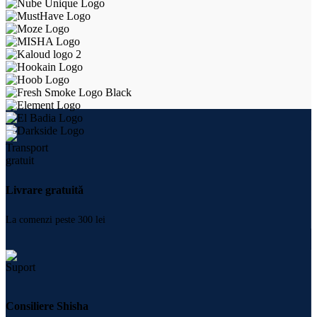
Livrare gratuită
La comenzi peste 300 lei
Consiliere Shisha