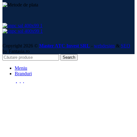
Copyright 2026 ©
Master ATC Invest SRL
-
webdesign
&
SEO
by Fantasia.ro
Search
Meniu
Branduri
Adalya
Al Fakher
Aladin
Alpha Hookah
Coco Boss
Cocobration
Cocoloco
Darkside
El-Badia
Element