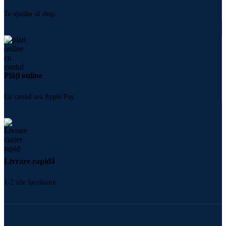
Te ajutăm să alegi
Plăți online
Cu cardul sau Apple Pay
Livrare rapidă
1-2 zile lucrătoare