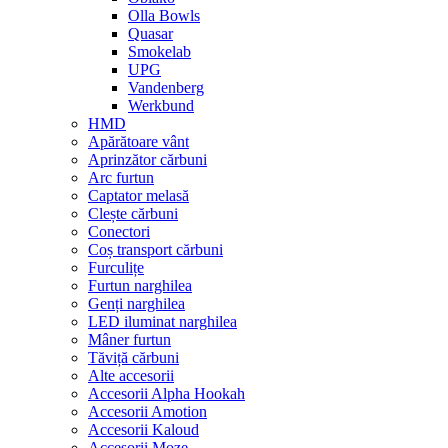
Olla Bowls
Quasar
Smokelab
UPG
Vandenberg
Werkbund
HMD
Apărătoare vânt
Aprinzător cărbuni
Arc furtun
Captator melasă
Clește cărbuni
Conectori
Coș transport cărbuni
Furculițe
Furtun narghilea
Genți narghilea
LED iluminat narghilea
Mâner furtun
Tăviță cărbuni
Alte accesorii
Accesorii Alpha Hookah
Accesorii Amotion
Accesorii Kaloud
Accesorii Moze