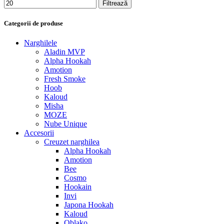
Filtrează
Categorii de produse
Narghilele
Aladin MVP
Alpha Hookah
Amotion
Fresh Smoke
Hoob
Kaloud
Misha
MOZE
Nube Unique
Accesorii
Creuzet narghilea
Alpha Hookah
Amotion
Bee
Cosmo
Hookain
Invi
Japona Hookah
Kaloud
Oblako