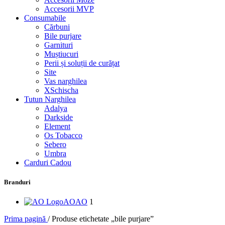
Accesorii MVP
Consumabile
Cărbuni
Bile purjare
Garnituri
Muștiucuri
Perii și soluții de curățat
Site
Vas narghilea
XSchischa
Tutun Narghilea
Adalya
Darkside
Element
Os Tobacco
Sebero
Umbra
Carduri Cadou
Branduri
AO
AO
1
Prima pagină
/
Produse etichetate „bile purjare”