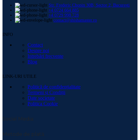
Str. Frederic Chopin 30B, Sector 2, București
+4 0724 664 885
+4 0729 998 728
contact@shishamaster.ro
INFO
Contact
Despre noi
Intrebări frecvente
Blog
LINK-URI UTILE
Politică de confidențialitate
Termeni și Condiții
Date societate
Politica Cookie
Social Media:
Metode de plată: