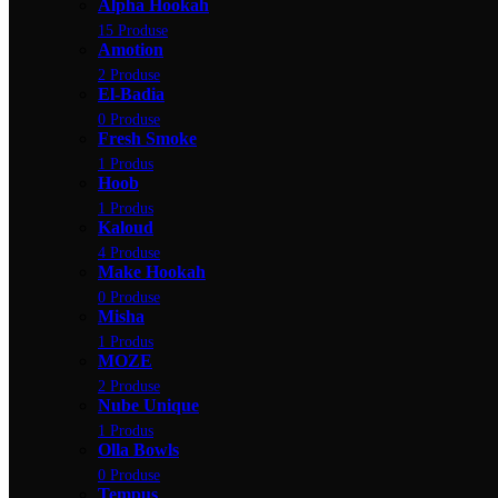
Alpha Hookah
15 Produse
Amotion
2 Produse
El-Badia
0 Produse
Fresh Smoke
1 Produs
Hoob
1 Produs
Kaloud
4 Produse
Make Hookah
0 Produse
Misha
1 Produs
MOZE
2 Produse
Nube Unique
1 Produs
Olla Bowls
0 Produse
Tempus