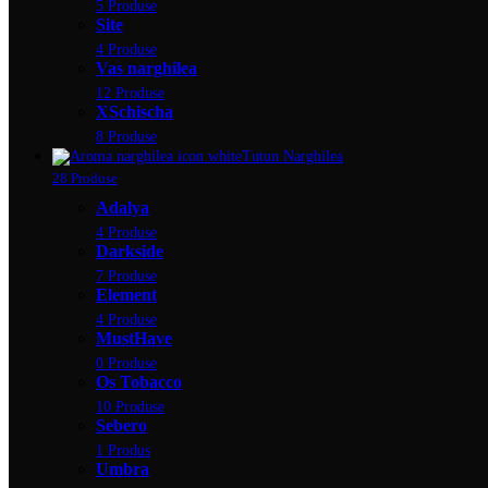
5 Produse
Site
4 Produse
Vas narghilea
12 Produse
XSchischa
8 Produse
Tutun Narghilea
28 Produse
Adalya
4 Produse
Darkside
7 Produse
Element
4 Produse
MustHave
0 Produse
Os Tobacco
10 Produse
Sebero
1 Produs
Umbra