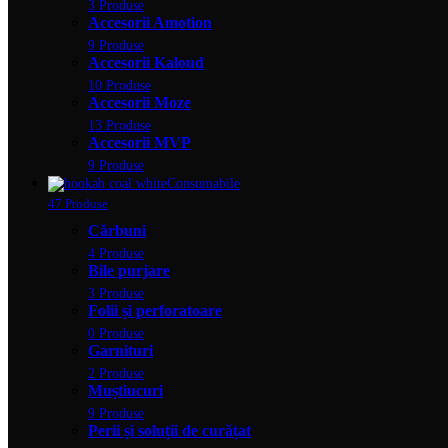
3 Produse
Accesorii Amotion
9 Produse
Accesorii Kaloud
10 Produse
Accesorii Moze
13 Produse
Accesorii MVP
9 Produse
Consumabile
47 Produse
Cărbuni
4 Produse
Bile purjare
3 Produse
Folii și perforatoare
0 Produse
Garnituri
2 Produse
Muștiucuri
9 Produse
Perii și soluții de curățat