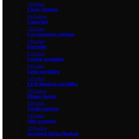
2 Produse
Clește cărbuni
10 Produse
Conectori
7 Produse
Coș transport cărbuni
3 Produse
Furculițe
8 Produse
Furtun narghilea
9 Produse
Genți narghilea
5 Produse
LED iluminat narghilea
10 Produse
Mâner furtun
8 Produse
Tăviță cărbuni
5 Produse
Alte accesorii
13 Produse
Accesorii Alpha Hookah