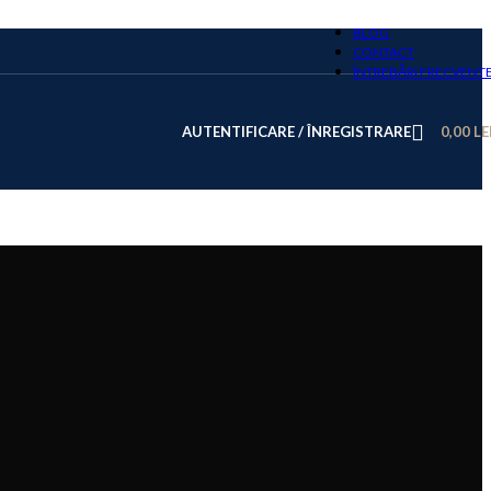
BLOG
CONTACT
ÎNTREBĂRI FRECVENT
AUTENTIFICARE / ÎNREGISTRARE
0,00
LE