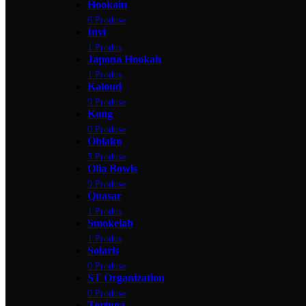
Hookain
6 Produse
Invi
1 Produs
Japona Hookah
1 Produs
Kaloud
9 Produse
Kong
0 Produse
Oblako
5 Produse
Olla Bowls
9 Produse
Quasar
1 Produs
Smokelab
1 Produs
Solaris
0 Produse
ST Organization
0 Produse
Tortuga