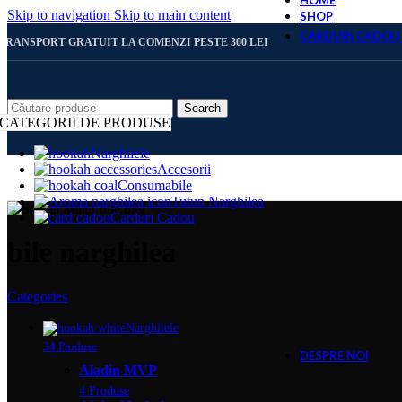
HOME
Skip to navigation
Skip to main content
SHOP
CARDURI CADOU
TRANSPORT GRATUIT LA COMENZI PESTE 300 LEI
CARD 
Search
CATEGORII DE PRODUSE
Narghilele
Accesorii
CARD 
Consumabile
Tutun Narghilea
Carduri Cadou
CARD 
bile narghilea
Categories
CARD 
Narghilele
34 Produse
DESPRE NOI
Aladin MVP
4 Produse