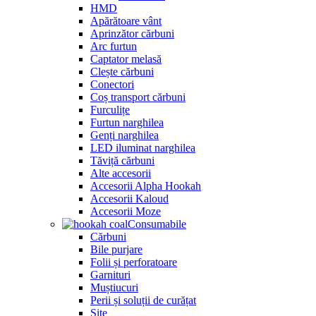
HMD
Apărătoare vânt
Aprinzător cărbuni
Arc furtun
Captator melasă
Clește cărbuni
Conectori
Coș transport cărbuni
Furculițe
Furtun narghilea
Genți narghilea
LED iluminat narghilea
Tăviță cărbuni
Alte accesorii
Accesorii Alpha Hookah
Accesorii Kaloud
Accesorii Moze
Consumabile
Cărbuni
Bile purjare
Folii și perforatoare
Garnituri
Muștiucuri
Perii și soluții de curățat
Site