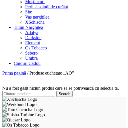
Muștiucuri
Perii și soluții de curățat
Site
Vas narghilea
XSchischa
Tutun Narghilea
Adalya
Darkside
Element
Os Tobacco
Sebero
Umbra
Carduri Cadou
Prima pagină
/
Produse etichetate „AO”
Nu a fost găsit niciun produs care să se potrivească cu selecția ta.
Search