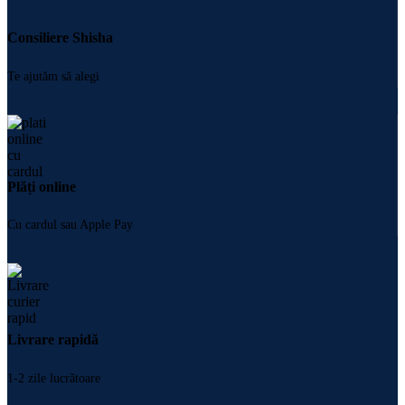
Consiliere Shisha
Te ajutăm să alegi
Plăți online
Cu cardul sau Apple Pay
Livrare rapidă
1-2 zile lucrătoare