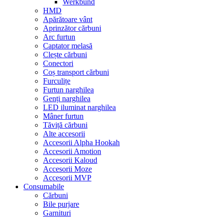
Werkbund
HMD
Apărătoare vânt
Aprinzător cărbuni
Arc furtun
Captator melasă
Clește cărbuni
Conectori
Coș transport cărbuni
Furculițe
Furtun narghilea
Genți narghilea
LED iluminat narghilea
Mâner furtun
Tăviță cărbuni
Alte accesorii
Accesorii Alpha Hookah
Accesorii Amotion
Accesorii Kaloud
Accesorii Moze
Accesorii MVP
Consumabile
Cărbuni
Bile purjare
Garnituri