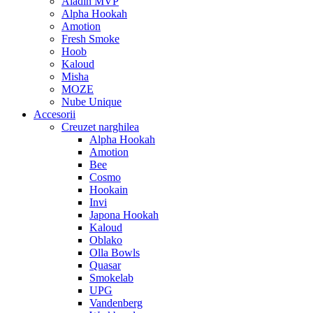
Aladin MVP
Alpha Hookah
Amotion
Fresh Smoke
Hoob
Kaloud
Misha
MOZE
Nube Unique
Accesorii
Creuzet narghilea
Alpha Hookah
Amotion
Bee
Cosmo
Hookain
Invi
Japona Hookah
Kaloud
Oblako
Olla Bowls
Quasar
Smokelab
UPG
Vandenberg