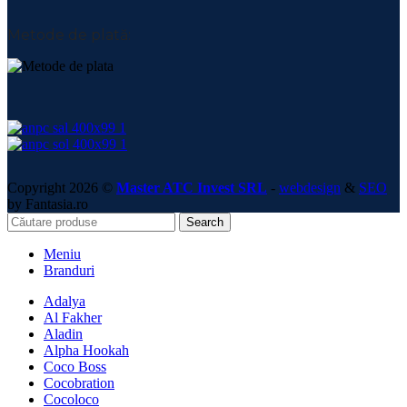
Metode de plată:
Copyright 2026 ©
Master ATC Invest SRL
-
webdesign
&
SEO
by Fantasia.ro
Search
Meniu
Branduri
Adalya
Al Fakher
Aladin
Alpha Hookah
Coco Boss
Cocobration
Cocoloco