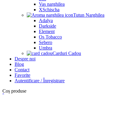
Vas narghilea
XSchischa
Tutun Narghilea
Adalya
Darkside
Element
Os Tobacco
Sebero
Umbra
Carduri Cadou
Despre noi
Blog
Contact
Favorite
Autentificare / Înregistrare
Coș produse
Închide
Autentificare
Închide
Incă nu ai cont?
Crează un cont