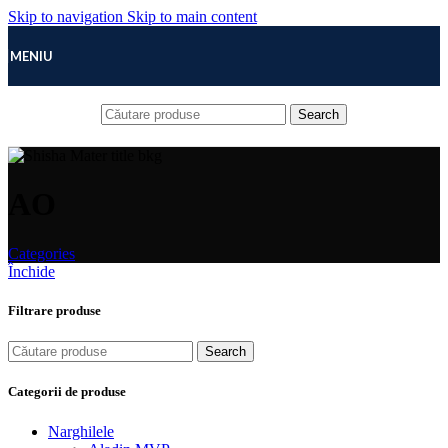
Skip to navigation
Skip to main content
MENIU
Search
AO
Categories
Închide
Filtrare produse
Search
Categorii de produse
Narghilele