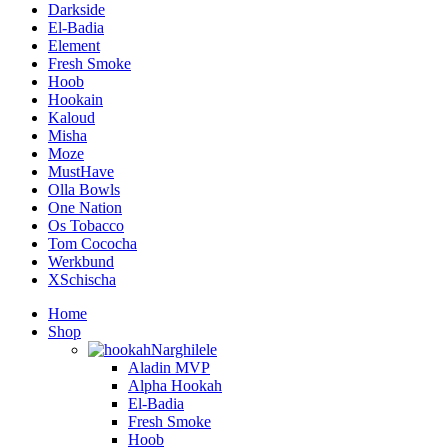
Darkside
El-Badia
Element
Fresh Smoke
Hoob
Hookain
Kaloud
Misha
Moze
MustHave
Olla Bowls
One Nation
Os Tobacco
Tom Cococha
Werkbund
XSchischa
Home
Shop
Narghilele
Aladin MVP
Alpha Hookah
El-Badia
Fresh Smoke
Hoob