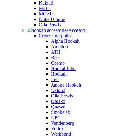
Kaloud
Misha
MOZE
Nube Unique
Olla Bowls
Accesorii
Creuzet narghilea
Alpha Hookah
Amotion
ATH
Bee
Cosmo
HookahJohn
Hookain
Invi
Japona Hookah
Kaloud
Olla Bowls
Oblako
Quasar
Smokelab
UPG
Vandenberg
Vortex
Werkbund