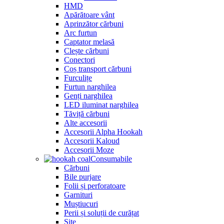
HMD
Apărătoare vânt
Aprinzător cărbuni
Arc furtun
Captator melasă
Clește cărbuni
Conectori
Coș transport cărbuni
Furculițe
Furtun narghilea
Genți narghilea
LED iluminat narghilea
Tăviță cărbuni
Alte accesorii
Accesorii Alpha Hookah
Accesorii Kaloud
Accesorii Moze
Consumabile
Cărbuni
Bile purjare
Folii și perforatoare
Garnituri
Muștiucuri
Perii și soluții de curățat
Site