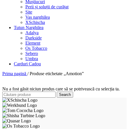
Muștiucuri
Perii și soluții de curățat
Site
Vas narghilea
XSchischa
Tutun Narghilea
Adalya
Darkside
Element
Os Tobacco
Sebero
Umbra
Carduri Cadou
Prima pagină
/
Produse etichetate „Amotion”
Nu a fost găsit niciun produs care să se potrivească cu selecția ta.
Search