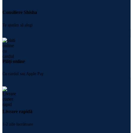
Consiliere Shisha
Te ajutăm să alegi
Plăți online
Cu cardul sau Apple Pay
Livrare rapidă
1-2 zile lucrătoare