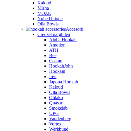
Kaloud
Misha
MOZE
Nube Unique
Olla Bowls
Accesorii
Creuzet narghilea
Alpha Hookah
Amotion
ATH
Bee
Cosmo
HookahJohn
Hookain
Invi
Japona Hookah
Kaloud
Olla Bowls
Oblako
Quasar
Smokelab
UPG
Vandenberg
Vortex
Werkbund