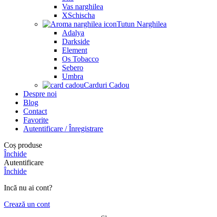
Vas narghilea
XSchischa
Tutun Narghilea
Adalya
Darkside
Element
Os Tobacco
Sebero
Umbra
Carduri Cadou
Despre noi
Blog
Contact
Favorite
Autentificare / Înregistrare
Coș produse
Închide
Autentificare
Închide
Incă nu ai cont?
Crează un cont