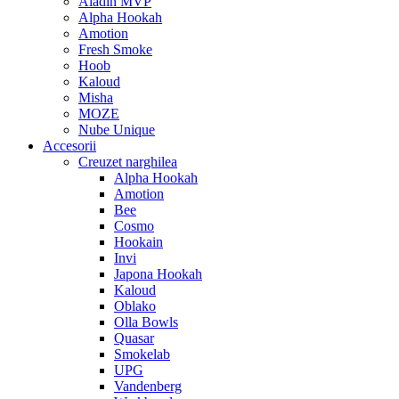
Aladin MVP
Alpha Hookah
Amotion
Fresh Smoke
Hoob
Kaloud
Misha
MOZE
Nube Unique
Accesorii
Creuzet narghilea
Alpha Hookah
Amotion
Bee
Cosmo
Hookain
Invi
Japona Hookah
Kaloud
Oblako
Olla Bowls
Quasar
Smokelab
UPG
Vandenberg