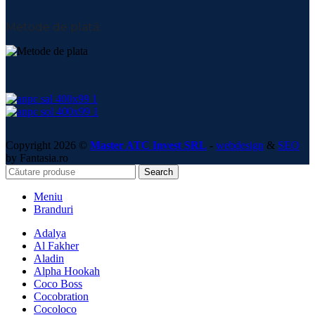
Metode de plată:
Copyright 2026 ©
Master ATC Invest SRL
-
webdesign
&
SEO
by Fantasia.ro
Search
Meniu
Branduri
Adalya
Al Fakher
Aladin
Alpha Hookah
Coco Boss
Cocobration
Cocoloco