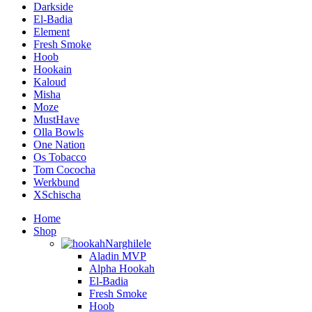
Darkside
El-Badia
Element
Fresh Smoke
Hoob
Hookain
Kaloud
Misha
Moze
MustHave
Olla Bowls
One Nation
Os Tobacco
Tom Cococha
Werkbund
XSchischa
Home
Shop
Narghilele
Aladin MVP
Alpha Hookah
El-Badia
Fresh Smoke
Hoob