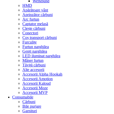
Werkbund
HMD
Apărătoare vânt
Aprinzător cărbuni
Arc furtun
Captator melasă
Clește cărbuni
Conectori
Coș transport cărbuni
Furculițe
Furtun narghilea
Genți narghilea
LED iluminat narghilea
Mâner furtun
Tăviță cărbuni
Alte accesorii
Accesorii Alpha Hookah
Accesorii Amotion
Accesorii Kaloud
Accesorii Moze
Accesorii MVP
Consumabile
Cărbuni
Bile purjare
Garnituri