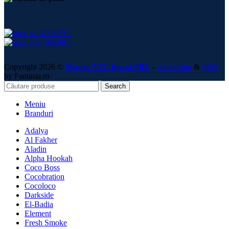
Copyright 2026 ©
Master ATC Invest SRL
-
webdesign
&
SEO
by Fantasia.ro
Search
Meniu
Branduri
Adalya
Al Fakher
Aladin
Alpha Hookah
Coco Boss
Cocobration
Cocoloco
Darkside
El-Badia
Element
Fresh Smoke