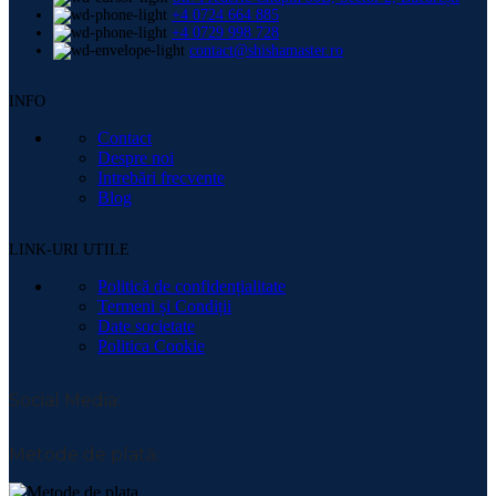
+4 0724 664 885
+4 0729 998 728
contact@shishamaster.ro
INFO
Contact
Despre noi
Intrebări frecvente
Blog
LINK-URI UTILE
Politică de confidențialitate
Termeni și Condiții
Date societate
Politica Cookie
Social Media:
Metode de plată: