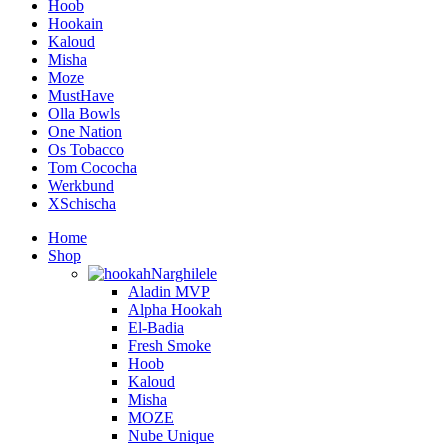
Hoob
Hookain
Kaloud
Misha
Moze
MustHave
Olla Bowls
One Nation
Os Tobacco
Tom Cococha
Werkbund
XSchischa
Home
Shop
Narghilele
Aladin MVP
Alpha Hookah
El-Badia
Fresh Smoke
Hoob
Kaloud
Misha
MOZE
Nube Unique