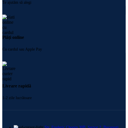
Te ajutăm să alegi
Plăți online
Cu cardul sau Apple Pay
Livrare rapidă
1-2 zile lucrătoare
Str. Frederic Chopin 30B, Sector 2, București