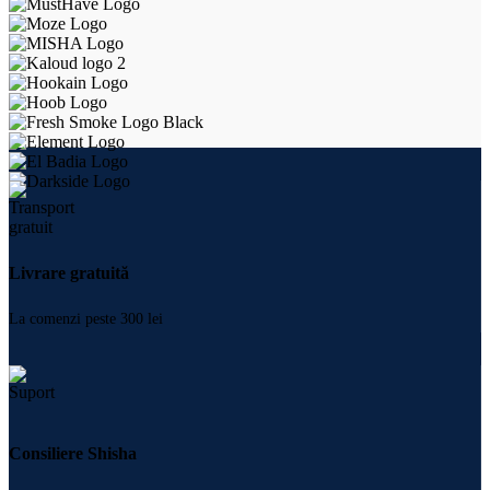
Livrare gratuită
La comenzi peste 300 lei
Consiliere Shisha