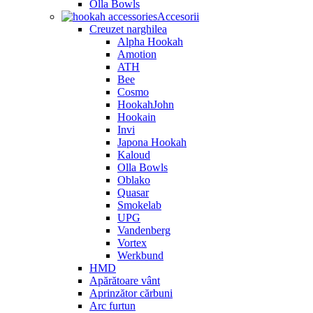
Olla Bowls
Accesorii
Creuzet narghilea
Alpha Hookah
Amotion
ATH
Bee
Cosmo
HookahJohn
Hookain
Invi
Japona Hookah
Kaloud
Olla Bowls
Oblako
Quasar
Smokelab
UPG
Vandenberg
Vortex
Werkbund
HMD
Apărătoare vânt
Aprinzător cărbuni
Arc furtun