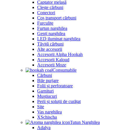
Captator melasă
Clește cărbuni
Conectori
Coș transport cărbuni
Furculițe
Furtun narghilea
Genți narghilea
LED iluminat narghilea
Tăviță cărbuni
Alte accesorii
Accesorii Alpha Hookah
Accesorii Kaloud
Accesorii Moze
Consumabile
Cărbuni
Bile purjare
Folii și perforatoare
Garnituri
Muștiucuri
Perii și soluții de curățat
Site
Vas narghilea
XSchischa
Tutun Narghilea
Adalya