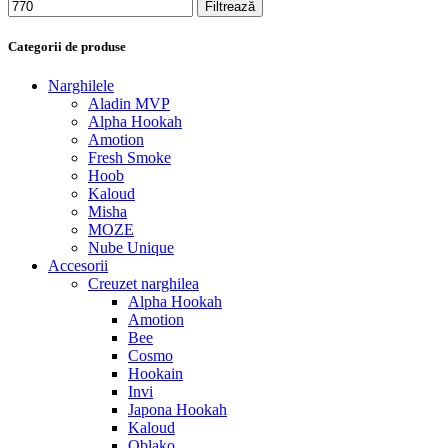
Filtrează
Categorii de produse
Narghilele
Aladin MVP
Alpha Hookah
Amotion
Fresh Smoke
Hoob
Kaloud
Misha
MOZE
Nube Unique
Accesorii
Creuzet narghilea
Alpha Hookah
Amotion
Bee
Cosmo
Hookain
Invi
Japona Hookah
Kaloud
Oblako