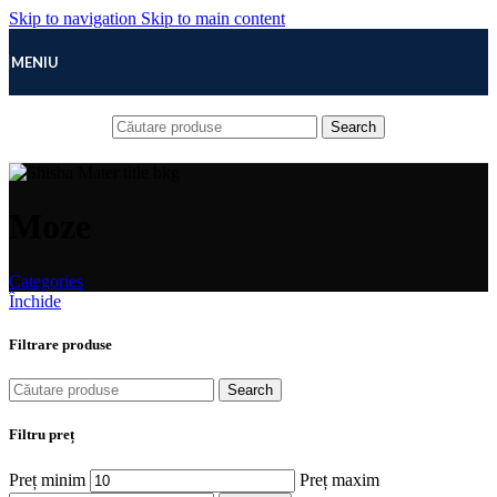
Skip to navigation
Skip to main content
MENIU
Search
Moze
Categories
Închide
Filtrare produse
Search
Filtru preț
Preț minim
Preț maxim