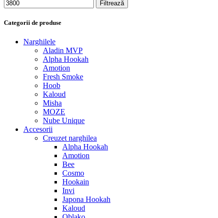
Filtrează
Categorii de produse
Narghilele
Aladin MVP
Alpha Hookah
Amotion
Fresh Smoke
Hoob
Kaloud
Misha
MOZE
Nube Unique
Accesorii
Creuzet narghilea
Alpha Hookah
Amotion
Bee
Cosmo
Hookain
Invi
Japona Hookah
Kaloud
Oblako