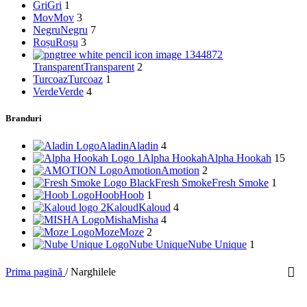
Gri
Gri
1
Mov
Mov
3
Negru
Negru
7
Roșu
Roșu
3
Transparent
Transparent
2
Turcoaz
Turcoaz
1
Verde
Verde
4
Branduri
Aladin
Aladin
4
Alpha Hookah
Alpha Hookah
15
Amotion
Amotion
2
Fresh Smoke
Fresh Smoke
1
Hoob
Hoob
1
Kaloud
Kaloud
4
Misha
Misha
4
Moze
Moze
2
Nube Unique
Nube Unique
1
Prima pagină
/
Narghilele