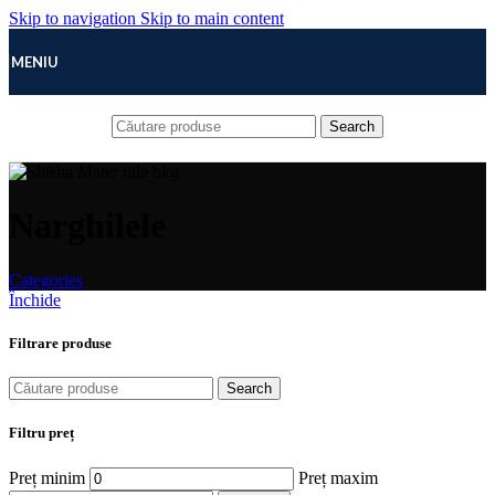
Skip to navigation
Skip to main content
MENIU
Search
Narghilele
Categories
Închide
Filtrare produse
Search
Filtru preț
Preț minim
Preț maxim