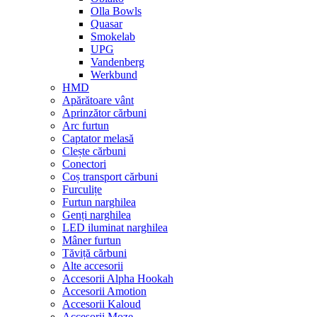
Olla Bowls
Quasar
Smokelab
UPG
Vandenberg
Werkbund
HMD
Apărătoare vânt
Aprinzător cărbuni
Arc furtun
Captator melasă
Clește cărbuni
Conectori
Coș transport cărbuni
Furculițe
Furtun narghilea
Genți narghilea
LED iluminat narghilea
Mâner furtun
Tăviță cărbuni
Alte accesorii
Accesorii Alpha Hookah
Accesorii Amotion
Accesorii Kaloud
Accesorii Moze