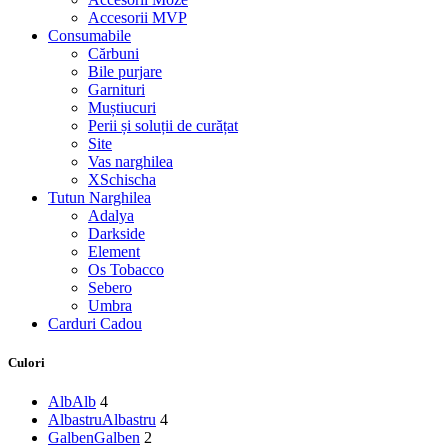
Accesorii MVP
Consumabile
Cărbuni
Bile purjare
Garnituri
Muștiucuri
Perii și soluții de curățat
Site
Vas narghilea
XSchischa
Tutun Narghilea
Adalya
Darkside
Element
Os Tobacco
Sebero
Umbra
Carduri Cadou
Culori
Alb
Alb
4
Albastru
Albastru
4
Galben
Galben
2