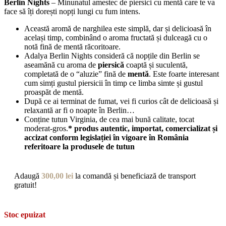
Berlin Nights
– Minunatul amestec de piersici cu mentă care te va
face să îți dorești nopți lungi cu fum intens.
Această aromă de narghilea este simplă, dar și delicioasă în
același timp, combinând o aroma fructată și dulceagă cu o
notă fină de mentă răcoritoare.
Adalya Berlin Nights consideră că nopțile din Berlin se
aseamănă cu aroma de
piersică
coaptă și suculentă,
completată de o “aluzie” fină de
mentă
. Este foarte interesant
cum simți gustul piersicii în timp ce limba simte și gustul
proaspăt de mentă.
După ce ai terminat de fumat, vei fi curios cât de delicioasă și
relaxantă ar fi o noapte în Berlin…
Conține tutun Virginia, de cea mai bună calitate, tocat
moderat-gros.
* produs autentic, importat, comercializat și
accizat conform legislației în vigoare în România
referitoare la produsele de tutun
Adaugă
300,00
lei
la comandă și beneficiază de transport
gratuit!
Stoc epuizat