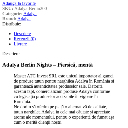
Adaugă la favorite
SKU:
Adalya-Berlin200
Categorie:
Adalya
Brand:
Adalya
Distribuie:
Descriere
Recenzii (0)
Livrare
Descriere
Adalya Berlin Nights – Piersică, mentă
Master ATC Invest SRL este unicul importator al gamei
de produse tutun pentru narghilea Adalya în România și
garantează autenticitatea produselor sale. Datorită
acestui fapt, comercializăm produse Adalya conforme
cu legislația produselor accizabile în vigoare în
România.
Ne dorim să oferim pe piață o alternativă de calitate,
tutun narghilea Adalya în cele mai căutate și apreciate
arome ale momentului, pentru o experiență de fumat așa
cum o merită clienții noștri.