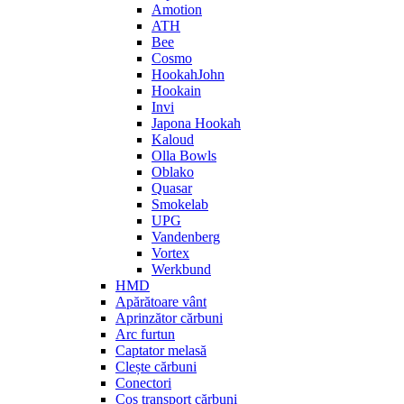
Amotion
ATH
Bee
Cosmo
HookahJohn
Hookain
Invi
Japona Hookah
Kaloud
Olla Bowls
Oblako
Quasar
Smokelab
UPG
Vandenberg
Vortex
Werkbund
HMD
Apărătoare vânt
Aprinzător cărbuni
Arc furtun
Captator melasă
Clește cărbuni
Conectori
Coș transport cărbuni