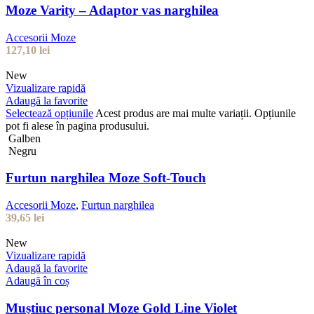
Moze Varity – Adaptor vas narghilea
Accesorii Moze
127,10
lei
New
Vizualizare rapidă
Adaugă la favorite
Selectează opțiunile
Acest produs are mai multe variații. Opțiunile
pot fi alese în pagina produsului.
Galben
Negru
Furtun narghilea Moze Soft-Touch
Accesorii Moze
,
Furtun narghilea
39,65
lei
New
Vizualizare rapidă
Adaugă la favorite
Adaugă în coș
Muștiuc personal Moze Gold Line Violet