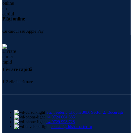
Plăți online
Cu cardul sau Apple Pay
Livrare rapidă
1-2 zile lucrătoare
Str. Frederic Chopin 30B, Sector 2, București
+4 0724 664 885
+4 0729 998 728
contact@shishamaster.ro