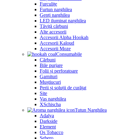
Furculițe
Furtun narghilea
Genți narghilea
LED iluminat narghilea
Tăviță cărbuni
Alte accesorii
Accesorii Alpha Hookah
Accesorii Kaloud
Accesorii Moze
Consumabile
Cărbuni
Bile purjare
Folii și perforatoare
Garnituri
Muștiucuri
Perii și soluții de curățat
Site
Vas narghilea
XSchischa
Tutun Narghilea
Adalya
Darkside
Element
Os Tobacco
Sebero