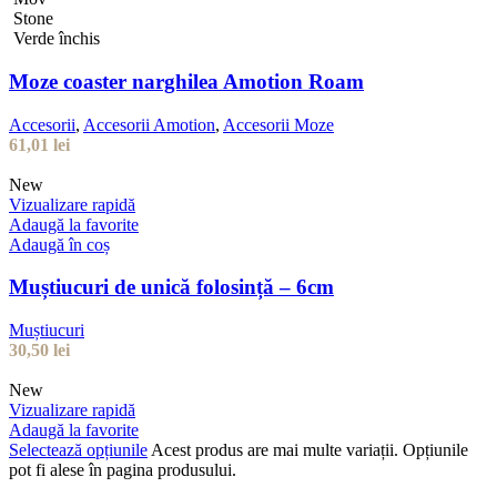
Stone
Verde închis
Moze coaster narghilea Amotion Roam
Accesorii
,
Accesorii Amotion
,
Accesorii Moze
61,01
lei
New
Vizualizare rapidă
Adaugă la favorite
Adaugă în coș
Muștiucuri de unică folosință – 6cm
Muștiucuri
30,50
lei
New
Vizualizare rapidă
Adaugă la favorite
Selectează opțiunile
Acest produs are mai multe variații. Opțiunile
pot fi alese în pagina produsului.