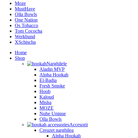
Moze
MustHave
Olla Bowls
One Nation
Os Tobacco
Tom Cococha
Werkbund
XSchischa
Home
Shop
Narghilele
Aladin MVP
Alpha Hookah
El-Badia
Fresh Smoke
Hoob
Kaloud
Misha
MOZE
Nube Unique
Olla Bowls
Accesorii
Creuzet narghilea
Alpha Hookah