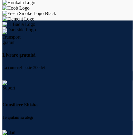
Livrare gratuită
La comenzi peste 300 lei
Consiliere Shisha
Te ajutăm să alegi