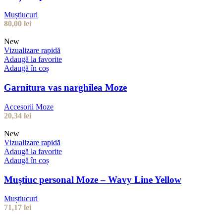
Muștiucuri
80,00
lei
New
Vizualizare rapidă
Adaugă la favorite
Adaugă în coș
Garnitura vas narghilea Moze
Accesorii Moze
20,34
lei
New
Vizualizare rapidă
Adaugă la favorite
Adaugă în coș
Muștiuc personal Moze – Wavy Line Yellow
Muștiucuri
71,17
lei