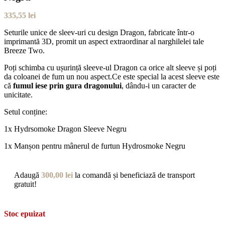
335,55
lei
Seturile unice de sleev-uri cu design Dragon, fabricate într-o
imprimantă 3D, promit un aspect extraordinar al narghilelei tale
Breeze Two.
Poți schimba cu ușurință sleeve-ul Dragon ca orice alt sleeve și poți
da coloanei de fum un nou aspect.Ce este special la acest sleeve este
că
fumul iese prin gura dragonului
, dându-i un caracter de
unicitate.
Setul conține:
1x Hydrsomoke Dragon Sleeve Negru
1x Manșon pentru mânerul de furtun Hydrosmoke Negru
Adaugă
300,00
lei
la comandă și beneficiază de transport
gratuit!
Stoc epuizat