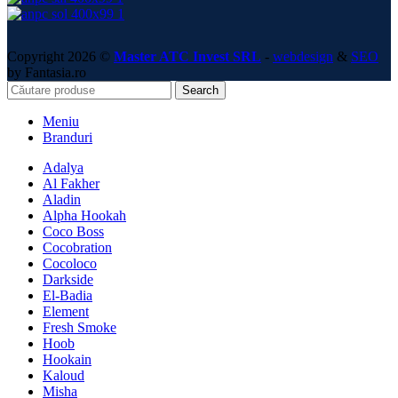
Copyright 2026 ©
Master ATC Invest SRL
-
webdesign
&
SEO
by Fantasia.ro
Search
Meniu
Branduri
Adalya
Al Fakher
Aladin
Alpha Hookah
Coco Boss
Cocobration
Cocoloco
Darkside
El-Badia
Element
Fresh Smoke
Hoob
Hookain
Kaloud
Misha