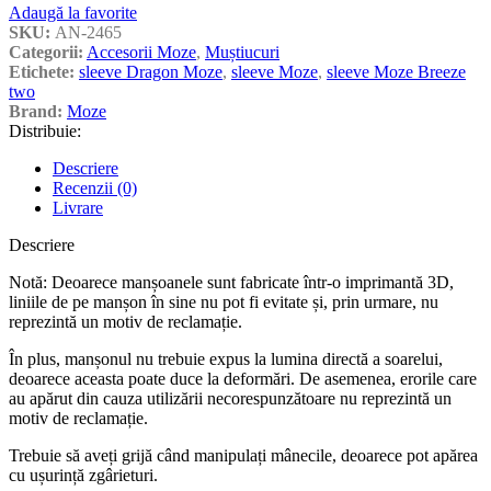
Adaugă la favorite
SKU:
AN-2465
Categorii:
Accesorii Moze
,
Muștiucuri
Etichete:
sleeve Dragon Moze
,
sleeve Moze
,
sleeve Moze Breeze
two
Brand:
Moze
Distribuie:
Descriere
Recenzii (0)
Livrare
Descriere
Notă: Deoarece manșoanele sunt fabricate într-o imprimantă 3D,
liniile de pe manșon în sine nu pot fi evitate și, prin urmare, nu
reprezintă un motiv de reclamație.
În plus, manșonul nu trebuie expus la lumina directă a soarelui,
deoarece aceasta poate duce la deformări. De asemenea, erorile care
au apărut din cauza utilizării necorespunzătoare nu reprezintă un
motiv de reclamație.
Trebuie să aveți grijă când manipulați mânecile, deoarece pot apărea
cu ușurință zgârieturi.