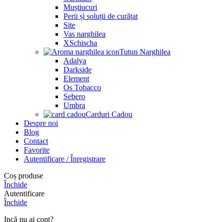
Muștiucuri
Perii și soluții de curățat
Site
Vas narghilea
XSchischa
Tutun Narghilea
Adalya
Darkside
Element
Os Tobacco
Sebero
Umbra
Carduri Cadou
Despre noi
Blog
Contact
Favorite
Autentificare / Înregistrare
Coș produse
Închide
Autentificare
Închide
Incă nu ai cont?