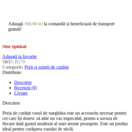
Adaugă
300,00
lei
la comandă și beneficiază de transport
gratuit!
Stoc epuizat
Adaugă la favorite
SKU:
B270
Categorie:
Perii și soluții de curățat
Distribuie:
Descriere
Recenzii (0)
Livrare
Descriere
Peria de curățat vasul de narghilea este un accesoriu necesar pentru
cei care își doresc să aibe un vas impecabil, pentru a savura de
fiecare dată gustul nealterat al unei arome proaspete. Este un produs
ideal pentru curățarea vasului de sticlă.