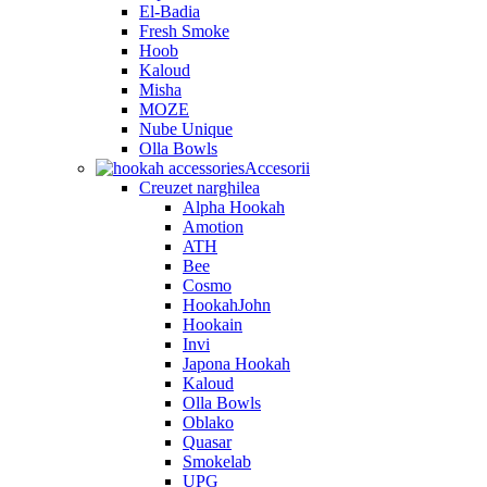
El-Badia
Fresh Smoke
Hoob
Kaloud
Misha
MOZE
Nube Unique
Olla Bowls
Accesorii
Creuzet narghilea
Alpha Hookah
Amotion
ATH
Bee
Cosmo
HookahJohn
Hookain
Invi
Japona Hookah
Kaloud
Olla Bowls
Oblako
Quasar
Smokelab
UPG