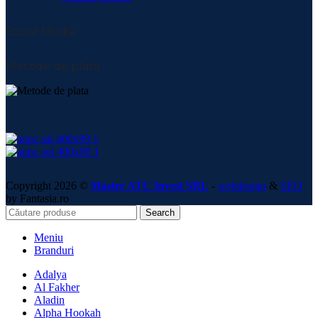
Social Media:
Metode de plată:
Copyright 2026 ©
Master ATC Invest SRL
-
webdesign
&
SEO
by Fantasia.ro
Search
Meniu
Branduri
Adalya
Al Fakher
Aladin
Alpha Hookah