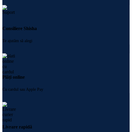
Consiliere Shisha
Te ajutăm să alegi
Plăți online
Cu cardul sau Apple Pay
Livrare rapidă