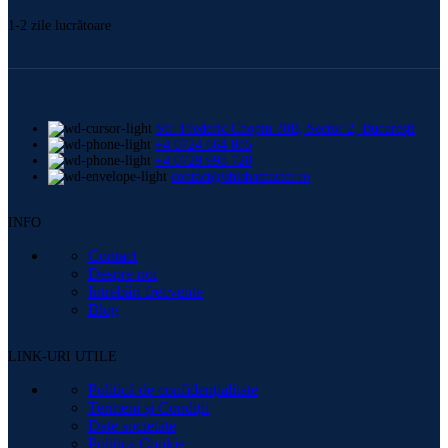
1-2 zile lucrătoare
Str. Frederic Chopin 30B, Sector 2, București
+4 0724 664 885
+4 0729 998 728
contact@shishamaster.ro
INFO
Contact
Despre noi
Intrebări frecvente
Blog
LINK-URI UTILE
Politică de confidențialitate
Termeni și Condiții
Date societate
Politica Cookie