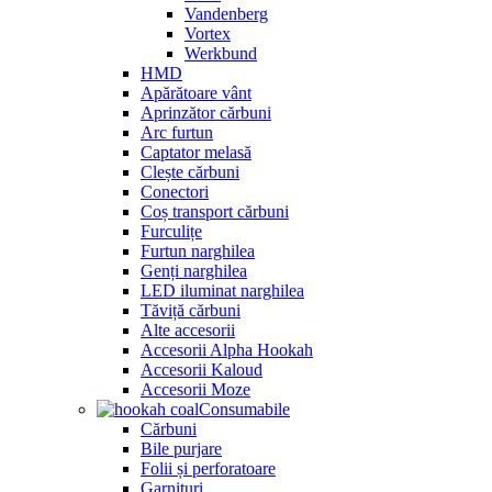
Vandenberg
Vortex
Werkbund
HMD
Apărătoare vânt
Aprinzător cărbuni
Arc furtun
Captator melasă
Clește cărbuni
Conectori
Coș transport cărbuni
Furculițe
Furtun narghilea
Genți narghilea
LED iluminat narghilea
Tăviță cărbuni
Alte accesorii
Accesorii Alpha Hookah
Accesorii Kaloud
Accesorii Moze
Consumabile
Cărbuni
Bile purjare
Folii și perforatoare
Garnituri