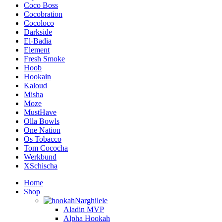
Coco Boss
Cocobration
Cocoloco
Darkside
El-Badia
Element
Fresh Smoke
Hoob
Hookain
Kaloud
Misha
Moze
MustHave
Olla Bowls
One Nation
Os Tobacco
Tom Cococha
Werkbund
XSchischa
Home
Shop
Narghilele
Aladin MVP
Alpha Hookah