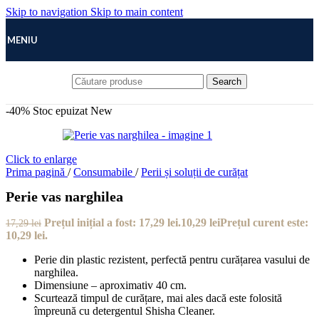
Skip to navigation
Skip to main content
MENIU
Search
-40%
Stoc epuizat
New
Click to enlarge
Prima pagină
/
Consumabile
/
Perii și soluții de curățat
Perie vas narghilea
Prețul inițial a fost: 17,29 lei.
10,29
lei
Prețul curent este:
17,29
lei
10,29 lei.
Perie din plastic rezistent, perfectă pentru curățarea vasului de
narghilea.
Dimensiune – aproximativ 40 cm.
Scurtează timpul de curățare, mai ales dacă este folosită
împreună cu detergentul Shisha Cleaner.