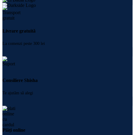
Livrare gratuită
La comenzi peste 300 lei
Consiliere Shisha
Te ajutăm să alegi
Plăți online