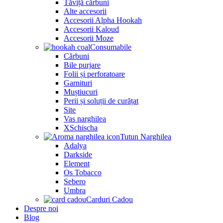
Tăviță cărbuni
Alte accesorii
Accesorii Alpha Hookah
Accesorii Kaloud
Accesorii Moze
Consumabile
Cărbuni
Bile purjare
Folii și perforatoare
Garnituri
Muștiucuri
Perii și soluții de curățat
Site
Vas narghilea
XSchischa
Tutun Narghilea
Adalya
Darkside
Element
Os Tobacco
Sebero
Umbra
Carduri Cadou
Despre noi
Blog