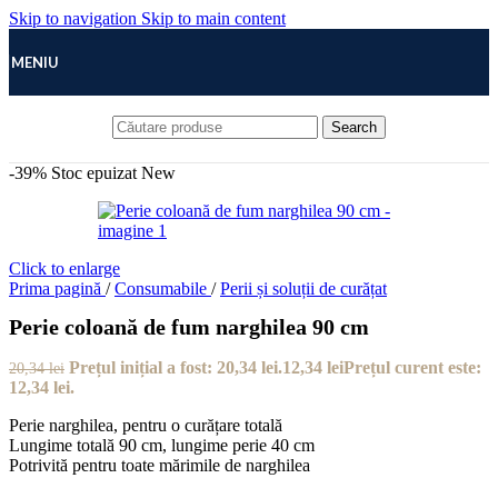
Skip to navigation
Skip to main content
MENIU
Search
-39%
Stoc epuizat
New
Click to enlarge
Prima pagină
/
Consumabile
/
Perii și soluții de curățat
Perie coloană de fum narghilea 90 cm
Prețul inițial a fost: 20,34 lei.
12,34
lei
Prețul curent este:
20,34
lei
12,34 lei.
Perie narghilea, pentru o curățare totală
Lungime totală 90 cm, lungime perie 40 cm
Potrivită pentru toate mărimile de narghilea