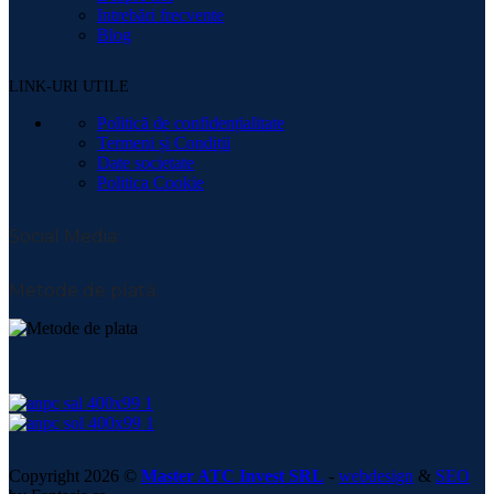
Intrebări frecvente
Blog
LINK-URI UTILE
Politică de confidențialitate
Termeni și Condiții
Date societate
Politica Cookie
Social Media:
Metode de plată:
Copyright 2026 ©
Master ATC Invest SRL
-
webdesign
&
SEO