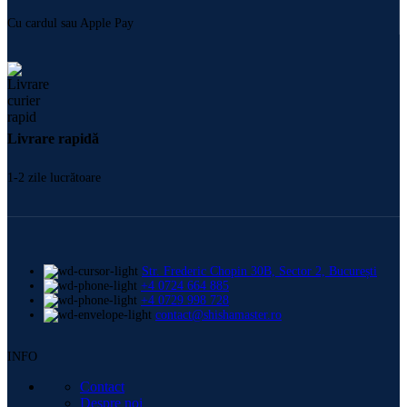
Cu cardul sau Apple Pay
Livrare rapidă
1-2 zile lucrătoare
Str. Frederic Chopin 30B, Sector 2, București
+4 0724 664 885
+4 0729 998 728
contact@shishamaster.ro
INFO
Contact
Despre noi