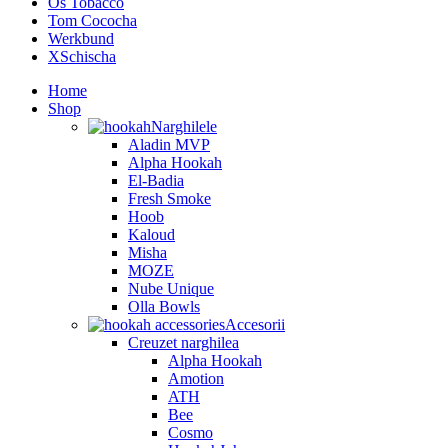
Os Tobacco
Tom Cococha
Werkbund
XSchischa
Home
Shop
Narghilele
Aladin MVP
Alpha Hookah
El-Badia
Fresh Smoke
Hoob
Kaloud
Misha
MOZE
Nube Unique
Olla Bowls
Accesorii
Creuzet narghilea
Alpha Hookah
Amotion
ATH
Bee
Cosmo