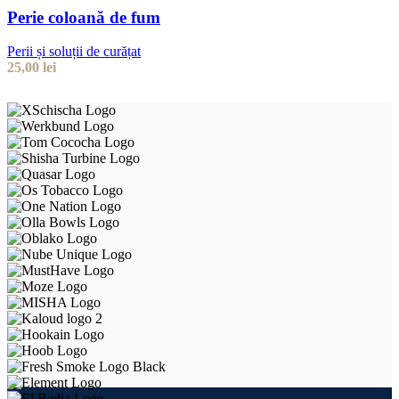
Perie coloană de fum
Perii și soluții de curățat
25,00
lei