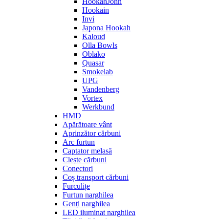
HookahJohn
Hookain
Invi
Japona Hookah
Kaloud
Olla Bowls
Oblako
Quasar
Smokelab
UPG
Vandenberg
Vortex
Werkbund
HMD
Apărătoare vânt
Aprinzător cărbuni
Arc furtun
Captator melasă
Clește cărbuni
Conectori
Coș transport cărbuni
Furculițe
Furtun narghilea
Genți narghilea
LED iluminat narghilea