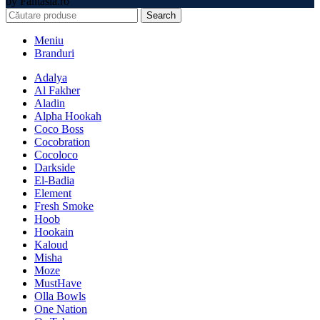
by Fantasia.ro
Search
Meniu
Branduri
Adalya
Al Fakher
Aladin
Alpha Hookah
Coco Boss
Cocobration
Cocoloco
Darkside
El-Badia
Element
Fresh Smoke
Hoob
Hookain
Kaloud
Misha
Moze
MustHave
Olla Bowls
One Nation