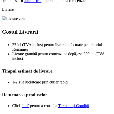
Trebuie să fii
autentificat
pentru a publica o recenzie.
Livrare
Costul Livrarii
25 lei (TVA inclus) pentru livrarile efectuate pe teritoriul
României
Livrare gratuită pentru comenzi ce depășesc 300 lei (TVA
inclus)
Timpul estimat de livrare
1-2 zile lucrătoare prin curier rapid
Returnarea produselor
Click
'aici'
pentru a consulta
Termeni și Condiții