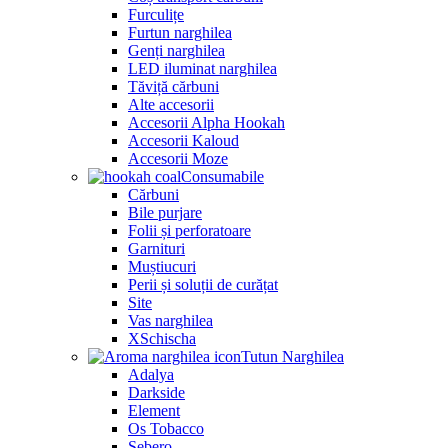
Furculițe
Furtun narghilea
Genți narghilea
LED iluminat narghilea
Tăviță cărbuni
Alte accesorii
Accesorii Alpha Hookah
Accesorii Kaloud
Accesorii Moze
Consumabile
Cărbuni
Bile purjare
Folii și perforatoare
Garnituri
Muștiucuri
Perii și soluții de curățat
Site
Vas narghilea
XSchischa
Tutun Narghilea
Adalya
Darkside
Element
Os Tobacco
Sebero