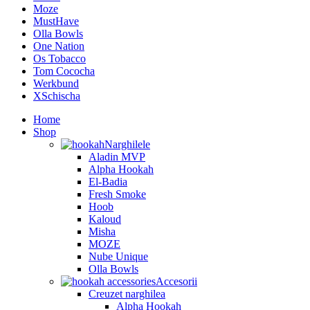
Moze
MustHave
Olla Bowls
One Nation
Os Tobacco
Tom Cococha
Werkbund
XSchischa
Home
Shop
Narghilele
Aladin MVP
Alpha Hookah
El-Badia
Fresh Smoke
Hoob
Kaloud
Misha
MOZE
Nube Unique
Olla Bowls
Accesorii
Creuzet narghilea
Alpha Hookah