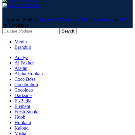
Copyright 2026 ©
Master ATC Invest SRL
-
webdesign
&
SEO
by Fantasia.ro
Search
Meniu
Branduri
Adalya
Al Fakher
Aladin
Alpha Hookah
Coco Boss
Cocobration
Cocoloco
Darkside
El-Badia
Element
Fresh Smoke
Hoob
Hookain
Kaloud
Misha