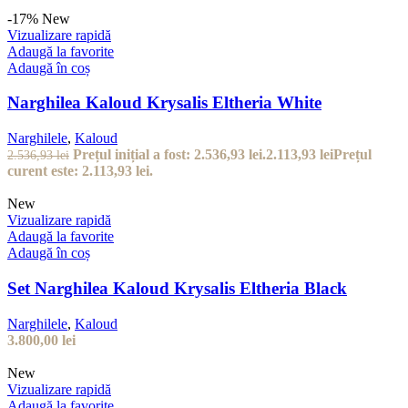
-17%
New
Vizualizare rapidă
Adaugă la favorite
Adaugă în coș
Narghilea Kaloud Krysalis Eltheria White
Narghilele
,
Kaloud
Prețul inițial a fost: 2.536,93 lei.
2.113,93
lei
Prețul
2.536,93
lei
curent este: 2.113,93 lei.
New
Vizualizare rapidă
Adaugă la favorite
Adaugă în coș
Set Narghilea Kaloud Krysalis Eltheria Black
Narghilele
,
Kaloud
3.800,00
lei
New
Vizualizare rapidă
Adaugă la favorite