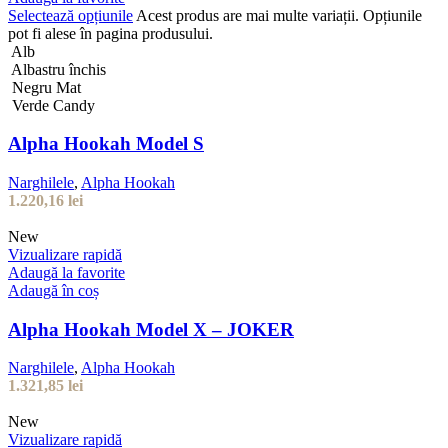
Selectează opțiunile
Acest produs are mai multe variații. Opțiunile
pot fi alese în pagina produsului.
Alb
Albastru închis
Negru Mat
Verde Candy
Alpha Hookah Model S
Narghilele
,
Alpha Hookah
1.220,16
lei
New
Vizualizare rapidă
Adaugă la favorite
Adaugă în coș
Alpha Hookah Model X – JOKER
Narghilele
,
Alpha Hookah
1.321,85
lei
New
Vizualizare rapidă