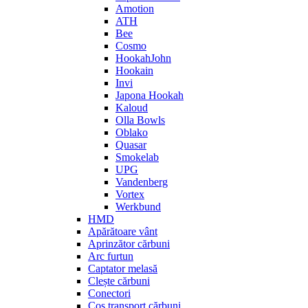
Amotion
ATH
Bee
Cosmo
HookahJohn
Hookain
Invi
Japona Hookah
Kaloud
Olla Bowls
Oblako
Quasar
Smokelab
UPG
Vandenberg
Vortex
Werkbund
HMD
Apărătoare vânt
Aprinzător cărbuni
Arc furtun
Captator melasă
Clește cărbuni
Conectori
Coș transport cărbuni