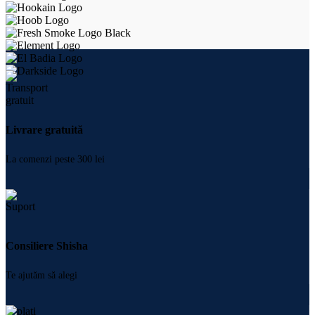
Livrare gratuită
La comenzi peste 300 lei
Consiliere Shisha
Te ajutăm să alegi