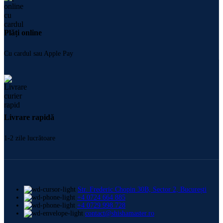
Plăți online
Cu cardul sau Apple Pay
Livrare rapidă
1-2 zile lucrătoare
Str. Frederic Chopin 30B, Sector 2, București
+4 0724 664 885
+4 0729 998 728
contact@shishamaster.ro