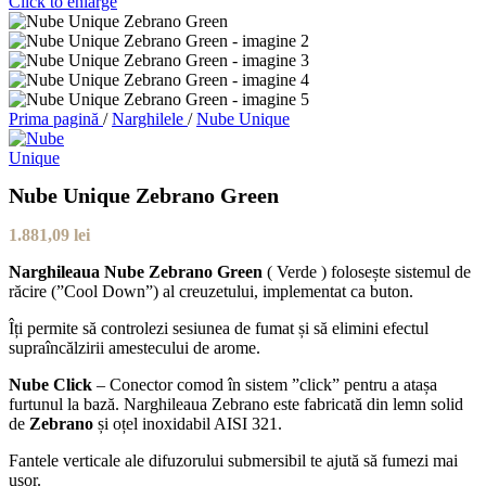
Click to enlarge
Prima pagină
/
Narghilele
/
Nube Unique
Nube Unique Zebrano Green
1.881,09
lei
Narghileaua Nube Zebrano
Green
( Verde ) folosește sistemul de
răcire (”Cool Down”) al creuzetului, implementat ca buton.
Îți permite să controlezi sesiunea de fumat și să elimini efectul
supraîncălzirii amestecului de arome.
Nube Click
– Conector comod în sistem ”click” pentru a atașa
furtunul la bază. Narghileaua Zebrano este fabricată din lemn solid
de
Zebrano
și oțel inoxidabil AISI 321.
Fantele verticale ale difuzorului submersibil te ajută să fumezi mai
ușor.