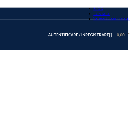
BLOG
CONTACT
ÎNTREBĂRI FRECVENT
AUTENTIFICARE / ÎNREGISTRARE
0,00
LE