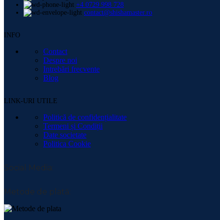
+4 0729 998 728
contact@shishamaster.ro
INFO
Contact
Despre noi
Intrebări frecvente
Blog
LINK-URI UTILE
Politică de confidențialitate
Termeni și Condiții
Date societate
Politica Cookie
Social Media:
Metode de plată: