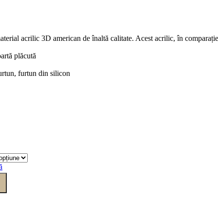
aterial acrilic 3D american de înaltă calitate. Acest acrilic, în comparație
oartă plăcută
rtun, furtun din silicon
ă