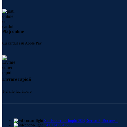
Plăți online
Cu cardul sau Apple Pay
Livrare rapidă
1-2 zile lucrătoare
Str. Frederic Chopin 30B, Sector 2, București
+4 0724 664 885