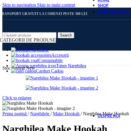
HOME
Skip to navigation
Skip to main content
SHOP
CARDURI CADOU
TRANSPORT GRATUIT LA COMENZI PESTE 300 LEI
CARD 
Search
CATEGORII DE PRODUSE
Narghilele
Accesorii
CARD 
Consumabile
Tutun Narghilea
Stoc epuizat
New
Carduri Cadou
CARD 
Click to enlarge
CARD 
Prima pagină
/
Narghilele
/
Make Hookah
/
Narghilea Make Hookah
DESPRE NOI
Narghilea Make Hookah