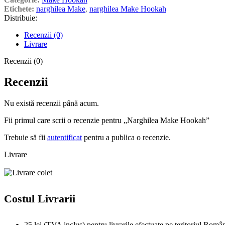
Etichete:
narghilea Make
,
narghilea Make Hookah
Distribuie:
Recenzii (0)
Livrare
Recenzii (0)
Recenzii
Nu există recenzii până acum.
Fii primul care scrii o recenzie pentru „Narghilea Make Hookah”
Trebuie să fii
autentificat
pentru a publica o recenzie.
Livrare
Costul Livrarii
25 lei (TVA inclus) pentru livrarile efectuate pe teritoriul Român