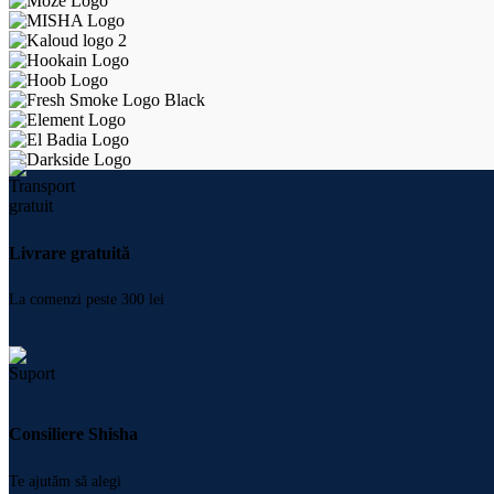
Livrare gratuită
La comenzi peste 300 lei
Consiliere Shisha
Te ajutăm să alegi