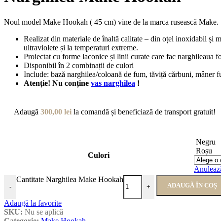
Noul model Make Hookah ( 45 cm) vine de la marca rusească Make.
Realizat din materiale de înaltă calitate – din oțel inoxidabil și m
ultraviolete și la temperaturi extreme.
Proiectat cu forme laconice și linii curate care fac narghileaua f
Disponibil în 2 combinații de culori
Include: bază narghilea/coloană de fum, tăviță cărbuni, mâner fu
Atenție! Nu conține
vas narghilea
!
Adaugă
300,00
lei
la comandă și beneficiază de transport gratuit!
Negru
Roșu
Culori
Anuleaz
Cantitate Narghilea Make Hookah
ADAUGĂ ÎN COȘ
-
+
Adaugă la favorite
SKU:
Nu se aplică
Categorie:
Make Hookah