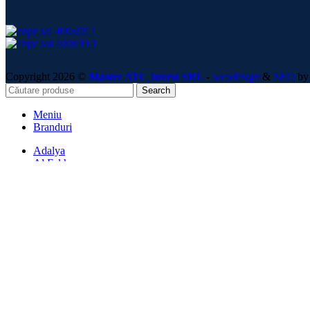
Copyright 2026 ©
Master ATC Invest SRL
-
webdesign
&
SEO
by 
Search
Meniu
Branduri
Adalya
Al Fakher
Aladin
Alpha Hookah
Coco Boss
Cocobration
Cocoloco
Darkside
El-Badia
Element
Fresh Smoke
Hoob
Hookain