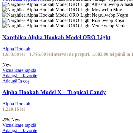
Albast
Mov
Negru
Roșu
Verde
Narghilea Alpha Hookah Model ORO Light
Alpha Hookah
1.683,00
lei
–
1.795,00
lei
Interval de prețuri: 1.683,00 lei până la 1
New
Vizualizare rapidă
Adaugă la favorite
Adaugă în coș
Alpha Hookah Model X – Tropical Candy
Alpha Hookah
1.220,16
lei
-9%
New
Vizualizare rapidă
Adaugă la favorite