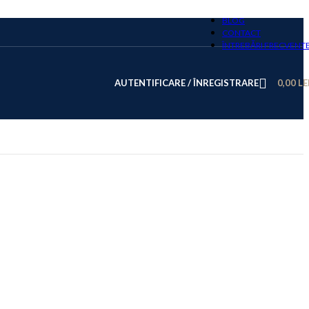
BLOG
CONTACT
ÎNTREBĂRI FRECVENT
AUTENTIFICARE / ÎNREGISTRARE
0,00
LE