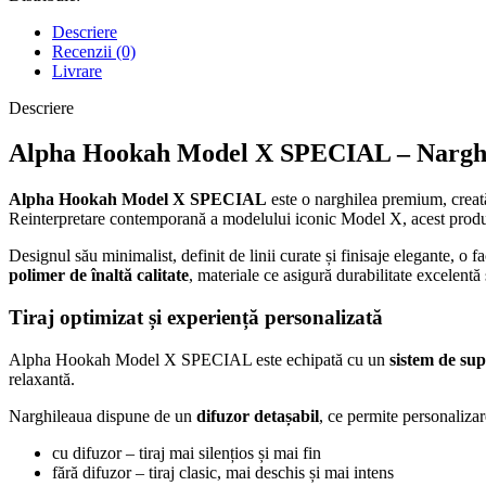
Descriere
Recenzii (0)
Livrare
Descriere
Alpha Hookah Model X SPECIAL – Nargh
Alpha Hookah Model X SPECIAL
este o narghilea premium, creată
Reinterpretare contemporană a modelului iconic Model X, acest produs 
Designul său minimalist, definit de linii curate și finisaje elegante, o 
polimer de înaltă calitate
, materiale ce asigură durabilitate excelentă
Tiraj optimizat și experiență personalizată
Alpha Hookah Model X SPECIAL este echipată cu un
sistem de su
relaxantă.
Narghileaua dispune de un
difuzor detașabil
, ce permite personalizare
cu difuzor – tiraj mai silențios și mai fin
fără difuzor – tiraj clasic, mai deschis și mai intens