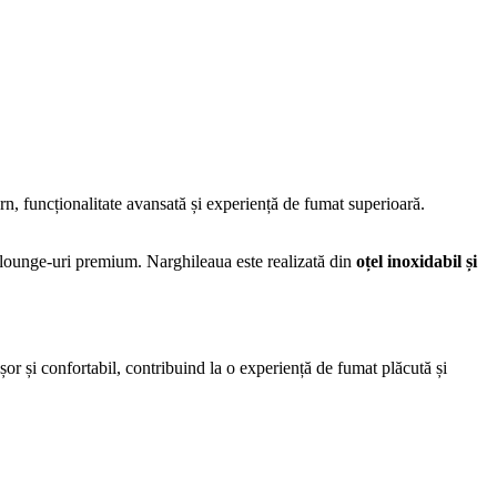
n, funcționalitate avansată și experiență de fumat superioară.
 în lounge-uri premium. Narghileaua este realizată din
oțel inoxidabil și
 ușor și confortabil, contribuind la o experiență de fumat plăcută și