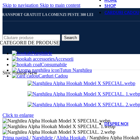
HOME
Skip to navigation
Skip to main content
SHOP
CARDURI CADOU
TRANSPORT GRATUIT LA COMENZI PESTE 300 LEI
CARD 
Search
CATEGORII DE PRODUSE
Narghilele
Accesorii
CARD 
Consumabile
Tutun Narghilea
Stoc epuizat
New
Carduri Cadou
CARD 
CARD 
Click to enlarge
DESPRE NOI
Prima pagină
/
Narghilele
/
Alpha Hookah
/
Narghilea Alpha Hooka