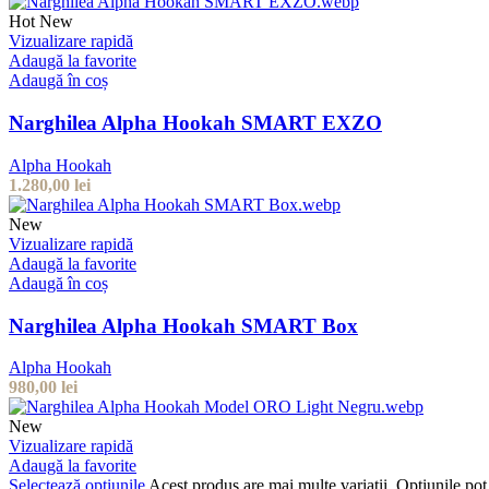
Hot
New
Vizualizare rapidă
Adaugă la favorite
Adaugă în coș
Narghilea Alpha Hookah SMART EXZO
Alpha Hookah
1.280,00
lei
New
Vizualizare rapidă
Adaugă la favorite
Adaugă în coș
Narghilea Alpha Hookah SMART Box
Alpha Hookah
980,00
lei
New
Vizualizare rapidă
Adaugă la favorite
Selectează opțiunile
Acest produs are mai multe variații. Opțiunile pot 