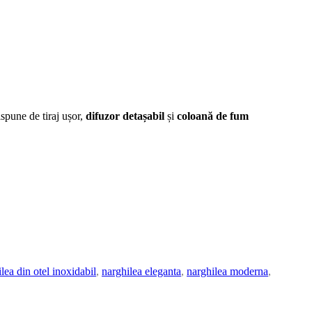
ispune de tiraj ușor,
difuzor detașabil
și
coloană de fum
lea din otel inoxidabil
,
narghilea eleganta
,
narghilea moderna
,