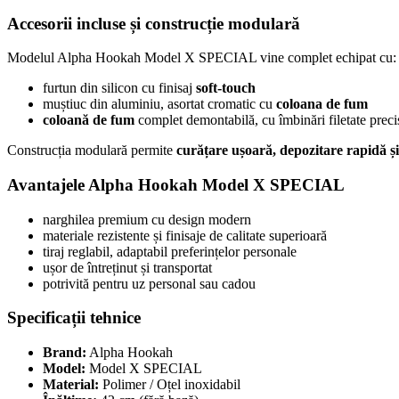
Accesorii incluse și construcție modulară
Modelul Alpha Hookah Model X SPECIAL vine complet echipat cu:
furtun din silicon cu finisaj
soft-touch
muștiuc din aluminiu, asortat cromatic cu
coloana de fum
coloană de fum
complet demontabilă, cu îmbinări filetate preci
Construcția modulară permite
curățare ușoară, depozitare rapidă și
Avantajele Alpha Hookah Model X SPECIAL
narghilea premium cu design modern
materiale rezistente și finisaje de calitate superioară
tiraj reglabil, adaptabil preferințelor personale
ușor de întreținut și transportat
potrivită pentru uz personal sau cadou
Specificații tehnice
Brand:
Alpha Hookah
Model:
Model X SPECIAL
Material:
Polimer / Oțel inoxidabil