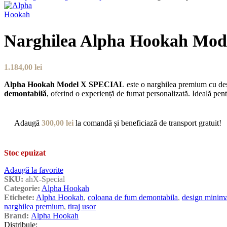
Narghilea Alpha Hookah Mo
1.184,00
lei
Alpha Hookah Model X SPECIAL
este o narghilea premium cu desi
demontabilă
, oferind o experiență de fumat personalizată. Ideală pentr
Adaugă
300,00
lei
la comandă și beneficiază de transport gratuit!
Stoc epuizat
Adaugă la favorite
SKU:
ahX-Special
Categorie:
Alpha Hookah
Etichete:
Alpha Hookah
,
coloana de fum demontabila
,
design minima
narghilea premium
,
tiraj usor
Brand:
Alpha Hookah
Distribuie: