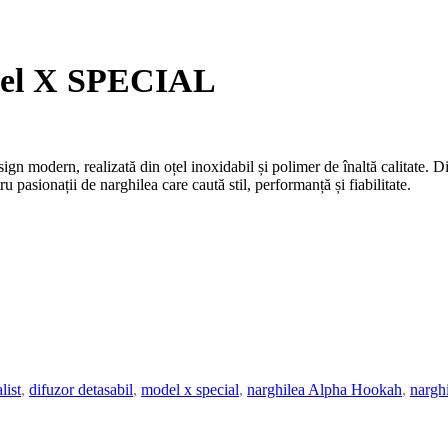
del X SPECIAL
gn modern, realizată din oțel inoxidabil și polimer de înaltă calitate. D
u pasionații de narghilea care caută stil, performanță și fiabilitate.
list
,
difuzor detasabil
,
model x special
,
narghilea Alpha Hookah
,
narghi