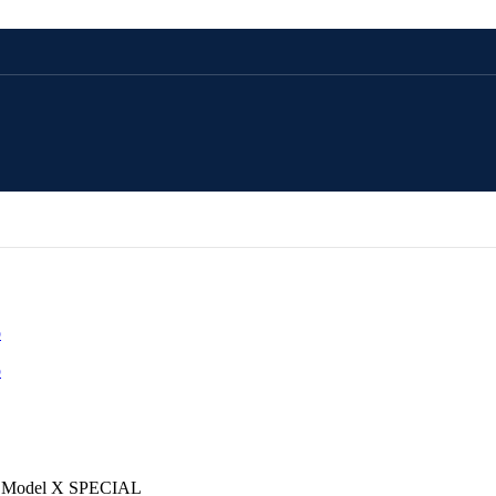
CADOU 100 LEI
CADOU 250 LEI
CADOU 500 LEI
CADOU 1000 LEI
h Model X SPECIAL