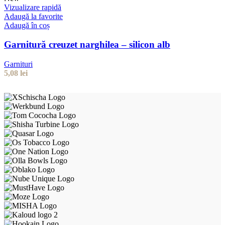
Vizualizare rapidă
Adaugă la favorite
Adaugă în coș
Garnitură creuzet narghilea – silicon alb
Garnituri
5,08
lei