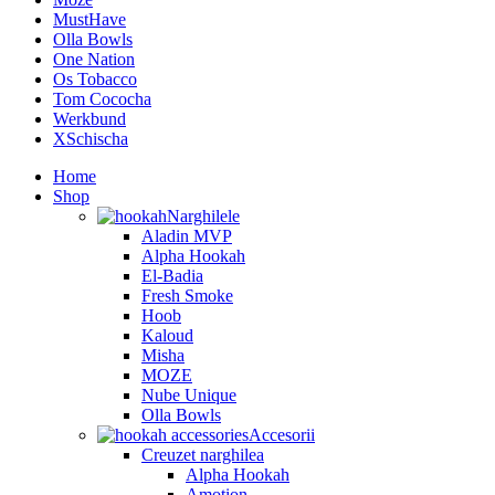
MustHave
Olla Bowls
One Nation
Os Tobacco
Tom Cococha
Werkbund
XSchischa
Home
Shop
Narghilele
Aladin MVP
Alpha Hookah
El-Badia
Fresh Smoke
Hoob
Kaloud
Misha
MOZE
Nube Unique
Olla Bowls
Accesorii
Creuzet narghilea
Alpha Hookah
Amotion