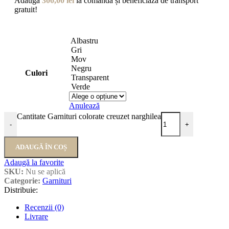
Adaugă
300,00
lei
la comandă și beneficiază de transport
gratuit!
Albastru
Gri
Mov
Negru
Culori
Transparent
Verde
Anulează
Cantitate Garnituri colorate creuzet narghilea
-
+
ADAUGĂ ÎN COȘ
Adaugă la favorite
SKU:
Nu se aplică
Categorie:
Garnituri
Distribuie:
Recenzii (0)
Livrare