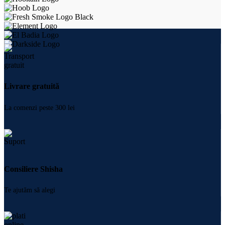
Livrare gratuită
La comenzi peste 300 lei
Consiliere Shisha
Te ajutăm să alegi