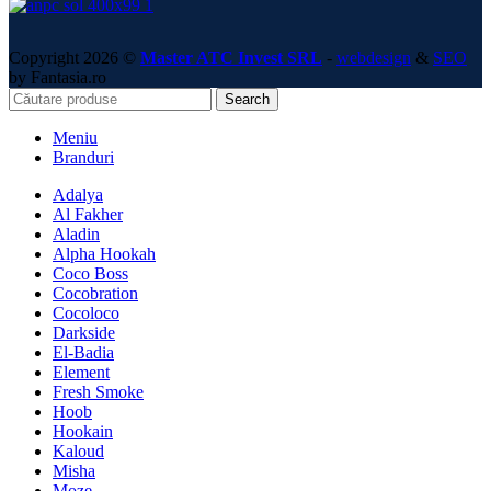
Copyright 2026 ©
Master ATC Invest SRL
-
webdesign
&
SEO
by Fantasia.ro
Search
Meniu
Branduri
Adalya
Al Fakher
Aladin
Alpha Hookah
Coco Boss
Cocobration
Cocoloco
Darkside
El-Badia
Element
Fresh Smoke
Hoob
Hookain
Kaloud
Misha
Moze