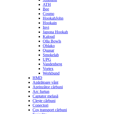
ATH
Bee
Cosmo
HookahJohn
Hookain
Invi
Japona Hookah
Kaloud
Olla Bowls
Oblako
Quasar
Smokelab
UPG
Vandenberg
Vortex
Werkbund
HMD
Apărătoare vânt
Aprinzător cărbuni
Arc furtun
Captator melasă
Clește cărbuni
Conectori
Coș transport cărbuni