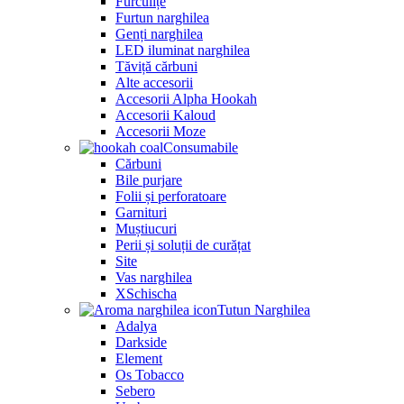
Furculițe
Furtun narghilea
Genți narghilea
LED iluminat narghilea
Tăviță cărbuni
Alte accesorii
Accesorii Alpha Hookah
Accesorii Kaloud
Accesorii Moze
Consumabile
Cărbuni
Bile purjare
Folii și perforatoare
Garnituri
Muștiucuri
Perii și soluții de curățat
Site
Vas narghilea
XSchischa
Tutun Narghilea
Adalya
Darkside
Element
Os Tobacco
Sebero