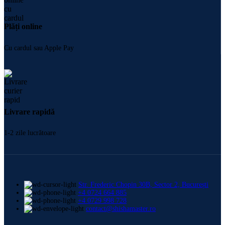
Plăți online
Cu cardul sau Apple Pay
Livrare rapidă
1-2 zile lucrătoare
Str. Frederic Chopin 30B, Sector 2, București
+4 0724 664 885
+4 0729 998 728
contact@shishamaster.ro