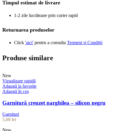
Timpul estimat de livrare
1-2 zile lucrătoare prin curier rapid
Returnarea produselor
Click
'aici'
pentru a consulta
Termeni și Condiții
Produse similare
New
Vizualizare rapidă
Adaugă la favorite
Adaugă în coș
Garnitură creuzet narghilea – silicon negru
Garnituri
5,08
lei
New