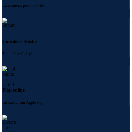
La comenzi peste 300 lei
Consiliere Shisha
Te ajutăm să alegi
Plăți online
Cu cardul sau Apple Pay