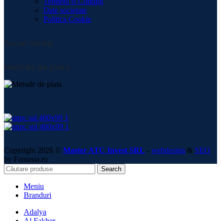
Termeni și Condiții
Date societate
Politica Cookie
Social Media:
Metode de plată:
Copyright 2026 ©
Master ATC Invest SRL
-
webdesign
&
SEO
by Fantasia.ro
Search
Meniu
Branduri
Adalya
Al Fakher