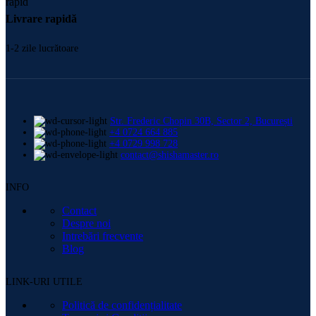
Livrare rapidă
1-2 zile lucrătoare
Str. Frederic Chopin 30B, Sector 2, București
+4 0724 664 885
+4 0729 998 728
contact@shishamaster.ro
INFO
Contact
Despre noi
Intrebări frecvente
Blog
LINK-URI UTILE
Politică de confidențialitate