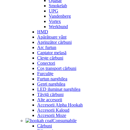
Quasar
Smokelab
UPG
Vandenberg
Vortex
Werkbund
HMD
Apărătoare vânt
Aprinzător cărbuni
Arc furtun
Captator melasă
Clește cărbuni
Conectori
Coș transport cărbuni
Furculițe
Furtun narghilea
Genți narghilea
LED iluminat narghilea
Tăviță cărbuni
Alte accesorii
Accesorii Alpha Hookah
Accesorii Kaloud
Accesorii Moze
Consumabile
Cărbuni