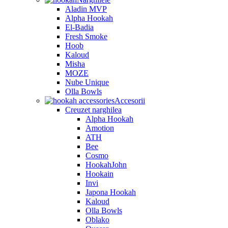
Aladin MVP
Alpha Hookah
El-Badia
Fresh Smoke
Hoob
Kaloud
Misha
MOZE
Nube Unique
Olla Bowls
Accesorii
Creuzet narghilea
Alpha Hookah
Amotion
ATH
Bee
Cosmo
HookahJohn
Hookain
Invi
Japona Hookah
Kaloud
Olla Bowls
Oblako