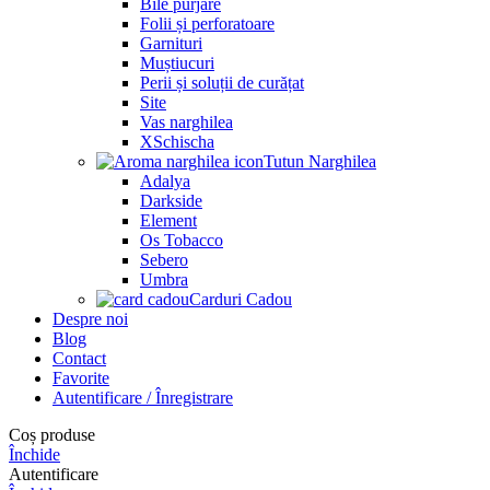
Bile purjare
Folii și perforatoare
Garnituri
Muștiucuri
Perii și soluții de curățat
Site
Vas narghilea
XSchischa
Tutun Narghilea
Adalya
Darkside
Element
Os Tobacco
Sebero
Umbra
Carduri Cadou
Despre noi
Blog
Contact
Favorite
Autentificare / Înregistrare
Coș produse
Închide
Autentificare