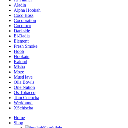
Aladin
Alpha Hookah
Coco Boss
Cocobration
Cocoloco
Darkside
El-Badia
Element
Fresh Smoke
Hoob
Hookain
Kaloud
Misha
Moze
MustHave
Olla Bowls
One Nation
Os Tobacco
Tom Cococha
Werkbund
XSchischa
Home
Shop
Narghilele