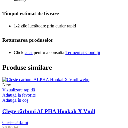
Timpul estimat de livrare
1-2 zile lucrătoare prin curier rapid
Returnarea produselor
Click
'aici'
pentru a consulta
Termeni și Condiții
Produse similare
New
Vizualizare rapidă
Adaugă la favorite
Adaugă în coș
Clește cărbuni ALPHA Hookah X Vndl
Clește cărbuni
80,00
lei