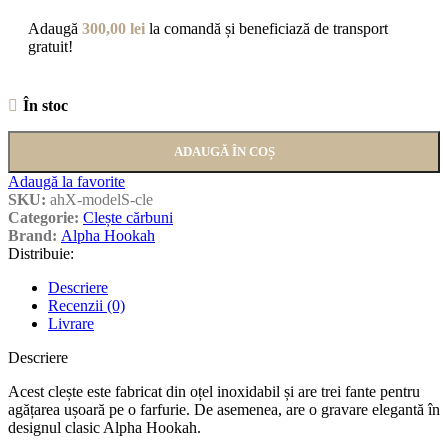
Adaugă
300,00
lei
la comandă și beneficiază de transport
gratuit!
În stoc
ADAUGĂ ÎN COȘ
Adaugă la favorite
SKU:
ahX-modelS-cle
Categorie:
Clește cărbuni
Brand:
Alpha Hookah
Distribuie:
Descriere
Recenzii (0)
Livrare
Descriere
Acest clește este fabricat din oțel inoxidabil și are trei fante pentru
agățarea ușoară pe o farfurie. De asemenea, are o gravare elegantă în
designul clasic Alpha Hookah.