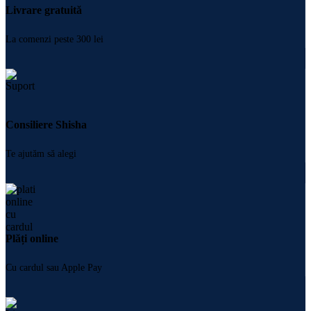
Livrare gratuită
La comenzi peste 300 lei
Consiliere Shisha
Te ajutăm să alegi
Plăți online
Cu cardul sau Apple Pay