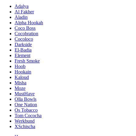
Adalya
Al Fakher
Aladin
Alpha Hookah
Coco Boss
Cocobration
Cocoloco
Darkside
El-Badia
Element
Fresh Smoke
Hoob
Hookain
Kaloud
Misha
Moze
MustHave
Olla Bowls
One Nation
Os Tobacco
Tom Cococha
Werkbund
XSchischa