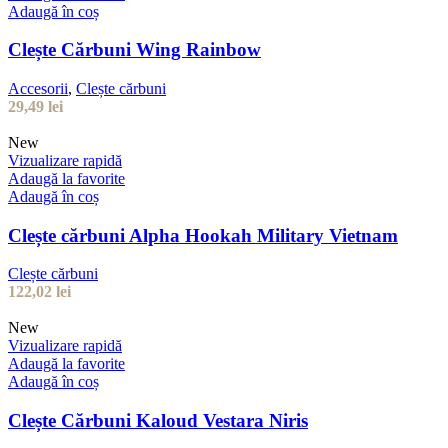
Adaugă în coș
Clește Cărbuni Wing Rainbow
Accesorii
,
Clește cărbuni
29,49
lei
New
Vizualizare rapidă
Adaugă la favorite
Adaugă în coș
Clește cărbuni Alpha Hookah Military Vietnam
Clește cărbuni
122,02
lei
New
Vizualizare rapidă
Adaugă la favorite
Adaugă în coș
Clește Cărbuni Kaloud Vestara Niris