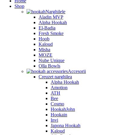
Home
Shop
Narghilele
Aladin MVP
Alpha Hookah
El-Badia
Fresh Smoke
Hoob
Kaloud
Misha
MOZE
Nube Unique
Olla Bowls
Accesorii
Creuzet narghilea
Alpha Hookah
Amotion
ATH
Bee
Cosmo
HookahJohn
Hookain
Invi
Japona Hookah
Kaloud