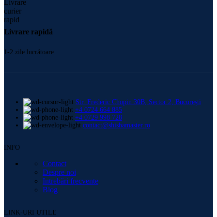
Livrare rapidă
1-2 zile lucrătoare
Str. Frederic Chopin 30B, Sector 2, București
+4 0724 664 885
+4 0729 998 728
contact@shishamaster.ro
INFO
Contact
Despre noi
Intrebări frecvente
Blog
LINK-URI UTILE