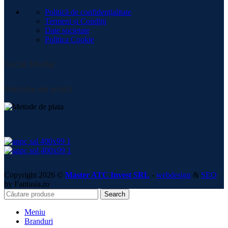
Politică de confidențialitate
Termeni și Condiții
Date societate
Politica Cookie
Social Media:
Metode de plată:
Copyright 2026 ©
Master ATC Invest SRL
-
webdesign
&
SEO
by Fantasia.ro
Search
Meniu
Branduri