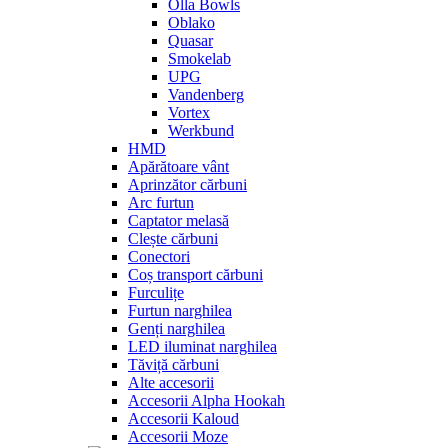
Olla Bowls
Oblako
Quasar
Smokelab
UPG
Vandenberg
Vortex
Werkbund
HMD
Apărătoare vânt
Aprinzător cărbuni
Arc furtun
Captator melasă
Clește cărbuni
Conectori
Coș transport cărbuni
Furculițe
Furtun narghilea
Genți narghilea
LED iluminat narghilea
Tăviță cărbuni
Alte accesorii
Accesorii Alpha Hookah
Accesorii Kaloud
Accesorii Moze