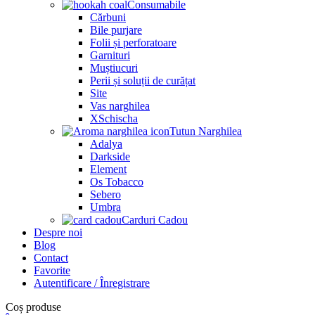
Consumabile
Cărbuni
Bile purjare
Folii și perforatoare
Garnituri
Muștiucuri
Perii și soluții de curățat
Site
Vas narghilea
XSchischa
Tutun Narghilea
Adalya
Darkside
Element
Os Tobacco
Sebero
Umbra
Carduri Cadou
Despre noi
Blog
Contact
Favorite
Autentificare / Înregistrare
Coș produse