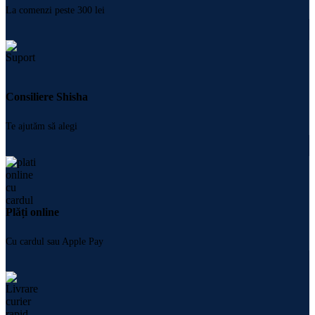
La comenzi peste 300 lei
Consiliere Shisha
Te ajutăm să alegi
Plăți online
Cu cardul sau Apple Pay