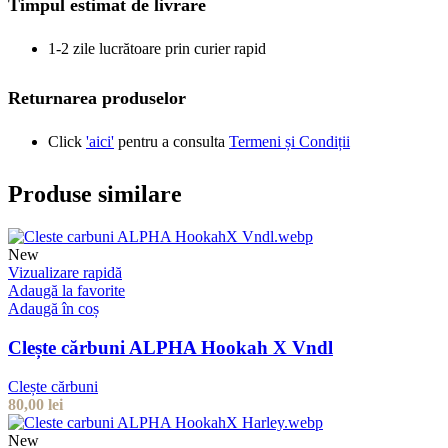
Timpul estimat de livrare
1-2 zile lucrătoare prin curier rapid
Returnarea produselor
Click
'aici'
pentru a consulta
Termeni și Condiții
Produse similare
New
Vizualizare rapidă
Adaugă la favorite
Adaugă în coș
Clește cărbuni ALPHA Hookah X Vndl
Clește cărbuni
80,00
lei
New