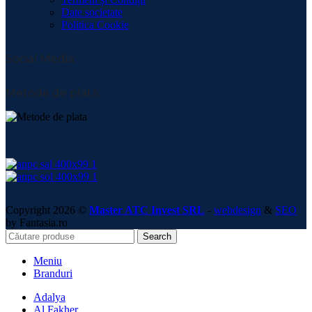
Date societate
Politica Cookie
Social Media:
Metode de plată:
Copyright 2026 ©
Master ATC Invest SRL
-
webdesign
&
SEO
by Fantasia.ro
Search
Meniu
Branduri
Adalya
Al Fakher