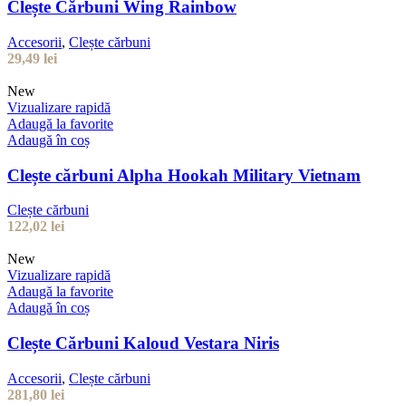
Clește Cărbuni Wing Rainbow
Accesorii
,
Clește cărbuni
29,49
lei
New
Vizualizare rapidă
Adaugă la favorite
Adaugă în coș
Clește cărbuni Alpha Hookah Military Vietnam
Clește cărbuni
122,02
lei
New
Vizualizare rapidă
Adaugă la favorite
Adaugă în coș
Clește Cărbuni Kaloud Vestara Niris
Accesorii
,
Clește cărbuni
281,80
lei