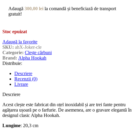
Adaugă
300,00
lei
la comandă și beneficiază de transport
gratuit!
Stoc epuizat
Adaugă la favorite
SKU:
ahX-Joker-cle
Categorie:
Clește cărbuni
Brand:
Alpha Hookah
Distribuie:
Descriere
Recenzii (0)
Livrare
Descriere
Acest clește este fabricat din oțel inoxidabil și are trei fante pentru
agățarea ușoară pe o farfurie. De asemenea, are o gravare elegantă în
designul clasic Alpha Hookah.
Lungime
: 20,3 cm