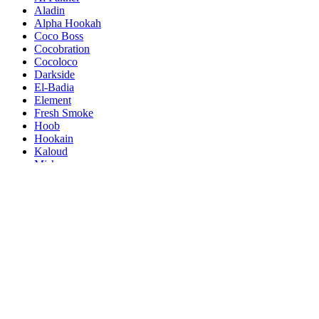
Aladin
Alpha Hookah
Coco Boss
Cocobration
Cocoloco
Darkside
El-Badia
Element
Fresh Smoke
Hoob
Hookain
Kaloud
Misha
Moze
MustHave
Olla Bowls
One Nation
Os Tobacco
Tom Cococha
Werkbund
XSchischa
Home
Shop
Narghilele