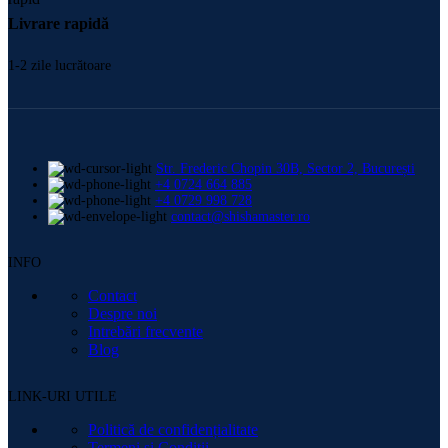
Livrare rapidă
1-2 zile lucrătoare
Str. Frederic Chopin 30B, Sector 2, București
+4 0724 664 885
+4 0729 998 728
contact@shishamaster.ro
INFO
Contact
Despre noi
Intrebări frecvente
Blog
LINK-URI UTILE
Politică de confidențialitate
Termeni și Condiții