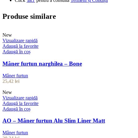
Click
'aici'
pentru a consulta
Termeni și Condiții
Produse similare
New
Vizualizare rapidă
Adaugă la favorite
Adaugă în coș
Mâner furtun narghilea – Bone
Mâner furtun
25,42
lei
New
Vizualizare rapidă
Adaugă la favorite
Adaugă în coș
AO – Mâner furtun Alu Slim Liner Matt
Mâner furtun