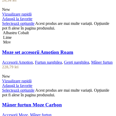
20,34
lei
New
Vizualizare rapidă
Adaugă la favorite
Selectează opțiunile
Acest produs are mai multe variații. Opțiunile
pot fi alese în pagina produsului.
Albastru Cobalt
Lime
Mov
Moze set accesorii Amotion Roam
Accesorii Amotion
,
Furtun narghilea
,
Genți narghilea
,
Mâner furtun
228,79
lei
New
Vizualizare rapidă
Adaugă la favorite
Selectează opțiunile
Acest produs are mai multe variații. Opțiunile
pot fi alese în pagina produsului.
Mâner furtun Moze Carbon
Accesorii Moze
,
Mâner furtun