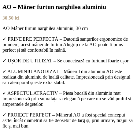
AO – Mâner furtun narghilea aluminiu
30,50
lei
AO Mâner furtun narghilea aluminiu, 30 cm
✓ PRINDERE PERFECTĂ – Datorită șanțurilor ergonomice de
prindere, acest mâner de furtun Alugrip de la AO poate fi prins
perfect și stă confortabil în mână.
✓ UȘOR DE UTILIZAT – Se conectează cu furtunul foarte ușor
✓ ALUMINIU ANODIZAT – Mânerul din aluminiu AO este
realizat din aluminiu de înaltă calitate. Impresionează prin designul
său atemporal și este extra stabil.
✓ ASPECTUL ATRACTIV – Piesa bucală din aluminiu mat
impresionează prin suprafața sa elegantă pe care nu se văd praful și
amprentele degetelor.
✓ PROIECT PERFECT – Mânerul AO a fost special conceput
astfel încât diametrul să fie deosebit de larg și, prin urmare, tirajul să
fie și mai bun