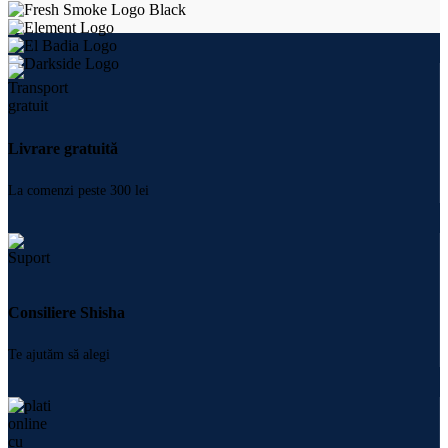
Livrare gratuită
La comenzi peste 300 lei
Consiliere Shisha
Te ajutăm să alegi