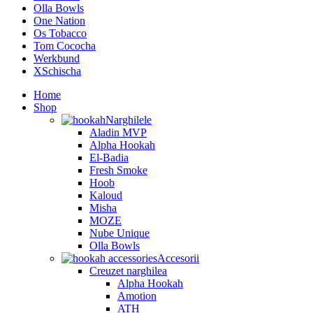
Olla Bowls
One Nation
Os Tobacco
Tom Cococha
Werkbund
XSchischa
Home
Shop
Narghilele
Aladin MVP
Alpha Hookah
El-Badia
Fresh Smoke
Hoob
Kaloud
Misha
MOZE
Nube Unique
Olla Bowls
Accesorii
Creuzet narghilea
Alpha Hookah
Amotion
ATH