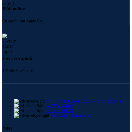
Plăți online
Cu cardul sau Apple Pay
Livrare rapidă
1-2 zile lucrătoare
Str. Frederic Chopin 30B, Sector 2, București
+4 0724 664 885
+4 0729 998 728
contact@shishamaster.ro
INFO