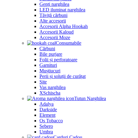
Genți narghilea
LED iluminat narghilea
Tăviță cărbuni
Alte accesorii
Accesorii Alpha Hookah
Accesorii Kaloud
Accesorii Moze
Consumabile
Cărbuni
Bile purjare
Folii și perforatoare
Garnituri
Muștiucuri
Perii și soluții de curățat
Site
Vas narghilea
XSchischa
Tutun Narghilea
Adalya
Darkside
Element
Os Tobacco
Sebero
Umbra
Carduri Cadou