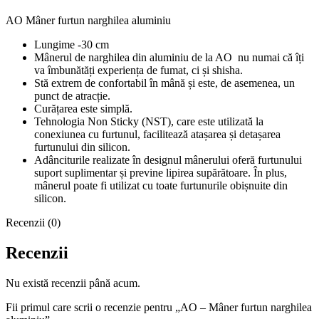
AO Mâner furtun narghilea aluminiu
Lungime -30 cm
Mânerul de narghilea din aluminiu de la AO nu numai că îți
va îmbunătăți experiența de fumat, ci și shisha.
Stă extrem de confortabil în mână și este, de asemenea, un
punct de atracție.
Curățarea este simplă.
Tehnologia Non Sticky (NST), care este utilizată la
conexiunea cu furtunul, facilitează atașarea și detașarea
furtunului din silicon.
Adânciturile realizate în designul mânerului oferă furtunului
suport suplimentar și previne lipirea supărătoare. În plus,
mânerul poate fi utilizat cu toate furtunurile obișnuite din
silicon.
Recenzii (0)
Recenzii
Nu există recenzii până acum.
Fii primul care scrii o recenzie pentru „AO – Mâner furtun narghilea