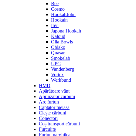
Bee
Cosmo
HookahJohn
Hookain
Invi
Japona Hookah
Kaloud
Olla Bowls
Oblako
Quasar
Smokelab
UPG
Vandenberg
Vortex
Werkbund
HMD
Apărătoare vânt
Aprinzător cărbuni
Arc furtun
Captator melasă
Clește cărbuni
Conectori
Coș transport cărbuni
Furculițe
Furtun narghilea