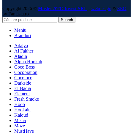
Copyright 2026 ©
Master ATC Invest SRL
-
webdesign
&
SEO
by Fantasia.ro
Search
Meniu
Branduri
Adalya
Al Fakher
Aladin
Alpha Hookah
Coco Boss
Cocobration
Cocoloco
Darkside
El-Badia
Element
Fresh Smoke
Hoob
Hookain
Kaloud
Misha
Moze
MustHave