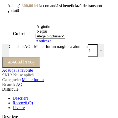
Adaugă
300,00
lei
la comandă și beneficiază de transport
gratuit!
Argintiu
Negru
Culori
Anulează
Cantitate AO - Mâner furtun narghilea aluminiu
-
+
ADAUGĂ ÎN COȘ
Adaugă la favorite
SKU:
Nu se aplică
Categorie:
Mâner furtun
Brand:
AO
Distribuie:
Descriere
Recenzii (0)
Livrare
Descriere