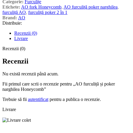
Categorie:
Furculițe
Etichete:
AO fork Honeycomb
,
AO furculiță poker narghilea
,
furculiță AO
,
furculiță poker 2 în 1
Brand:
AO
Distribuie:
Recenzii (0)
Livrare
Recenzii (0)
Recenzii
Nu există recenzii până acum.
Fii primul care scrii o recenzie pentru „AO furculiță și poker
narghilea Honeycomb”
Trebuie să fii
autentificat
pentru a publica o recenzie.
Livrare