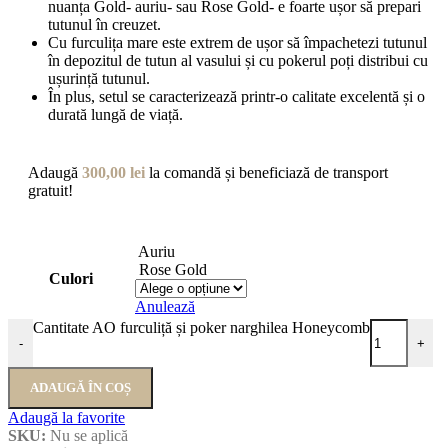
nuanța Gold- auriu- sau Rose Gold- e foarte ușor să prepari
tutunul în creuzet.
Cu furculița mare este extrem de ușor să împachetezi tutunul
în depozitul de tutun al vasului și cu pokerul poți distribui cu
ușurință tutunul.
În plus, setul se caracterizează printr-o calitate excelentă și o
durată lungă de viață.
Adaugă
300,00
lei
la comandă și beneficiază de transport
gratuit!
Auriu
Rose Gold
Culori
Anulează
Cantitate AO furculiță și poker narghilea Honeycomb
-
+
ADAUGĂ ÎN COȘ
Adaugă la favorite
SKU:
Nu se aplică