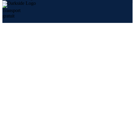
Livrare gratuită
La comenzi peste 300 lei
Consiliere Shisha
Te ajutăm să alegi
Plăți online