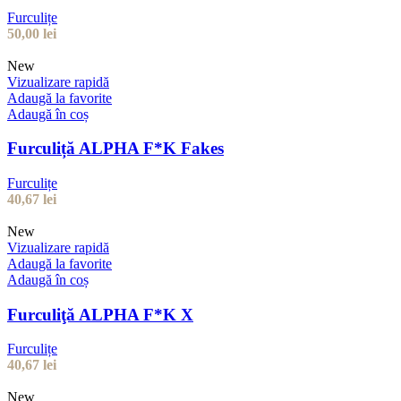
Furculițe
50,00
lei
New
Vizualizare rapidă
Adaugă la favorite
Adaugă în coș
Furculiță ALPHA F*K Fakes
Furculițe
40,67
lei
New
Vizualizare rapidă
Adaugă la favorite
Adaugă în coș
Furculiţă ALPHA F*K X
Furculițe
40,67
lei
New