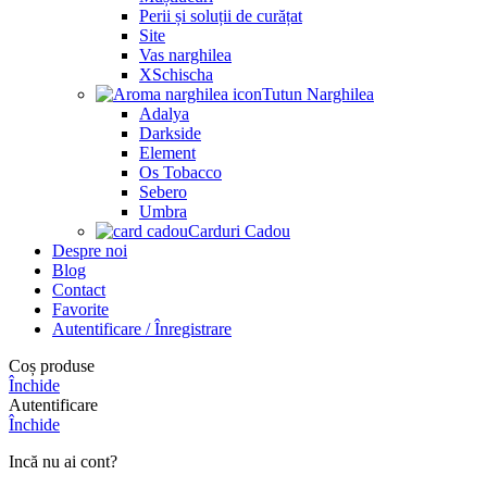
Perii și soluții de curățat
Site
Vas narghilea
XSchischa
Tutun Narghilea
Adalya
Darkside
Element
Os Tobacco
Sebero
Umbra
Carduri Cadou
Despre noi
Blog
Contact
Favorite
Autentificare / Înregistrare
Coș produse
Închide
Autentificare
Închide
Incă nu ai cont?