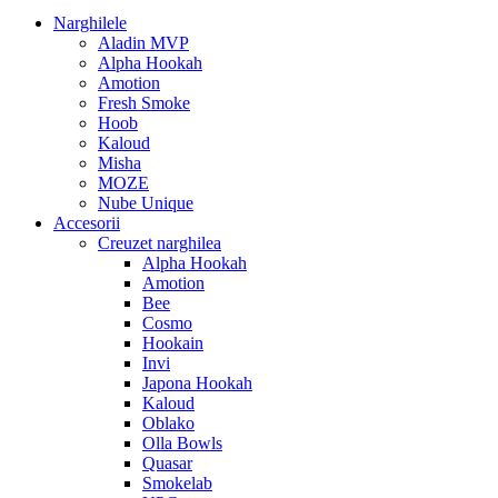
Narghilele
Aladin MVP
Alpha Hookah
Amotion
Fresh Smoke
Hoob
Kaloud
Misha
MOZE
Nube Unique
Accesorii
Creuzet narghilea
Alpha Hookah
Amotion
Bee
Cosmo
Hookain
Invi
Japona Hookah
Kaloud
Oblako
Olla Bowls
Quasar
Smokelab