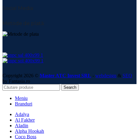
Social Media:
Metode de plată:
Copyright 2026 ©
Master ATC Invest SRL
-
webdesign
&
SEO
by Fantasia.ro
Search
Meniu
Branduri
Adalya
Al Fakher
Aladin
Alpha Hookah
Coco Boss