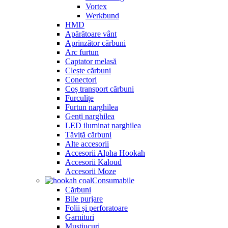
Vortex
Werkbund
HMD
Apărătoare vânt
Aprinzător cărbuni
Arc furtun
Captator melasă
Clește cărbuni
Conectori
Coș transport cărbuni
Furculițe
Furtun narghilea
Genți narghilea
LED iluminat narghilea
Tăviță cărbuni
Alte accesorii
Accesorii Alpha Hookah
Accesorii Kaloud
Accesorii Moze
Consumabile
Cărbuni
Bile purjare
Folii și perforatoare
Garnituri
Muștiucuri