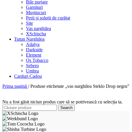
Bile purjare
Garnituri
Muștiucuri
Perii și soluții de curățat
Site
Vas narghilea
XSchischa
Tutun Narghilea
Adalya
Darkside
Element
Os Tobacco
Sebero
Umbra
Carduri Cadou
Prima pagină
/
Produse etichetate „vas narghilea Steklo Drop negru”
Nu a fost găsit niciun produs care să se potrivească cu selecția ta.
Search