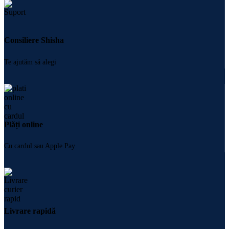
Consiliere Shisha
Te ajutăm să alegi
Plăți online
Cu cardul sau Apple Pay
Livrare rapidă