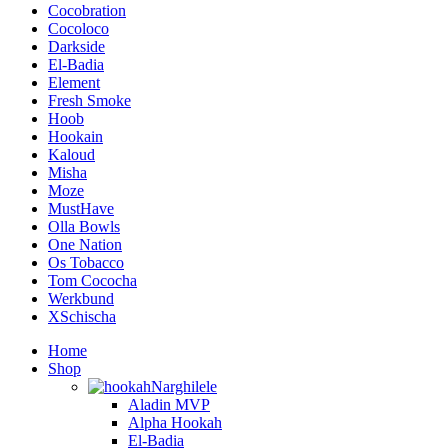
Cocobration
Cocoloco
Darkside
El-Badia
Element
Fresh Smoke
Hoob
Hookain
Kaloud
Misha
Moze
MustHave
Olla Bowls
One Nation
Os Tobacco
Tom Cococha
Werkbund
XSchischa
Home
Shop
Narghilele
Aladin MVP
Alpha Hookah
El-Badia