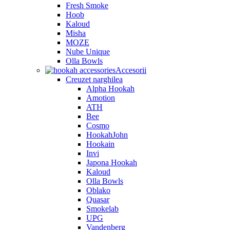
Fresh Smoke
Hoob
Kaloud
Misha
MOZE
Nube Unique
Olla Bowls
Accesorii
Creuzet narghilea
Alpha Hookah
Amotion
ATH
Bee
Cosmo
HookahJohn
Hookain
Invi
Japona Hookah
Kaloud
Olla Bowls
Oblako
Quasar
Smokelab
UPG
Vandenberg