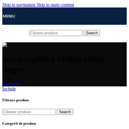
Skip to navigation
Skip to main content
MENIU
Search
vas narghilea Steklo Drop
negru
Categories
Închide
Filtrare produse
Search
Categorii de produse