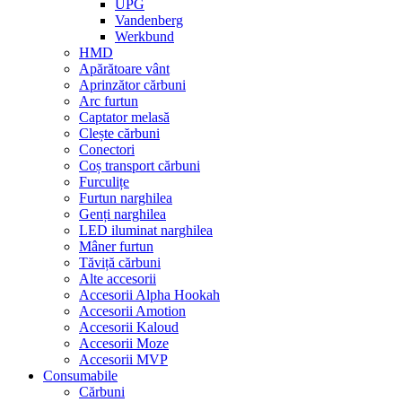
UPG
Vandenberg
Werkbund
HMD
Apărătoare vânt
Aprinzător cărbuni
Arc furtun
Captator melasă
Clește cărbuni
Conectori
Coș transport cărbuni
Furculițe
Furtun narghilea
Genți narghilea
LED iluminat narghilea
Mâner furtun
Tăviță cărbuni
Alte accesorii
Accesorii Alpha Hookah
Accesorii Amotion
Accesorii Kaloud
Accesorii Moze
Accesorii MVP
Consumabile
Cărbuni