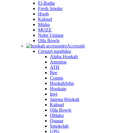
El-Badia
Fresh Smoke
Hoob
Kaloud
Misha
MOZE
Nube Unique
Olla Bowls
Accesorii
Creuzet narghilea
Alpha Hookah
Amotion
ATH
Bee
Cosmo
HookahJohn
Hookain
Invi
Japona Hookah
Kaloud
Olla Bowls
Oblako
Quasar
Smokelab
UPG