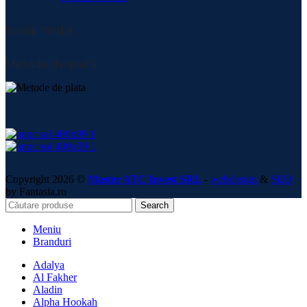
Social Media:
Metode de plată:
Copyright 2026 ©
Master ATC Invest SRL
-
webdesign
&
SEO
by Fantasia.ro
Search
Meniu
Branduri
Adalya
Al Fakher
Aladin
Alpha Hookah