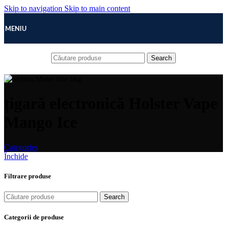
Skip to navigation
Skip to main content
MENIU
Search
țigară electronică Holster Vape
Mango Ice
Categories
Închide
Filtrare produse
Search
Categorii de produse