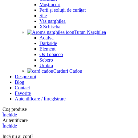
Muștiucuri
Perii și soluții de curățat
Site
Vas narghilea
XSchischa
Tutun Narghilea
Adalya
Darkside
Element
Os Tobacco
Sebero
Umbra
Carduri Cadou
Despre noi
Blog
Contact
Favorite
Autentificare / Înregistrare
Coș produse
Închide
Autentificare
Închide
Incă nu ai cont?