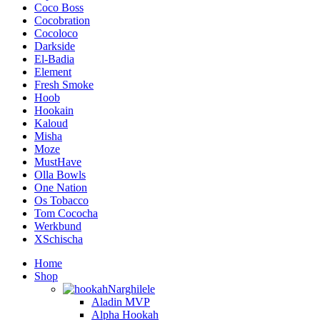
Coco Boss
Cocobration
Cocoloco
Darkside
El-Badia
Element
Fresh Smoke
Hoob
Hookain
Kaloud
Misha
Moze
MustHave
Olla Bowls
One Nation
Os Tobacco
Tom Cococha
Werkbund
XSchischa
Home
Shop
Narghilele
Aladin MVP
Alpha Hookah