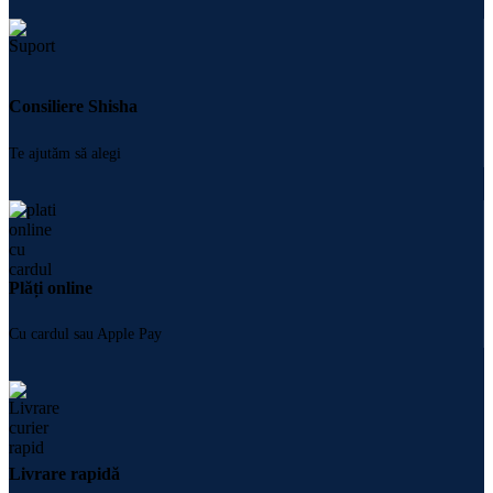
Consiliere Shisha
Te ajutăm să alegi
Plăți online
Cu cardul sau Apple Pay
Livrare rapidă