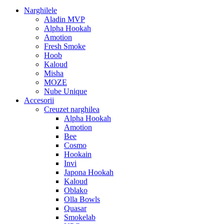
Narghilele
Aladin MVP
Alpha Hookah
Amotion
Fresh Smoke
Hoob
Kaloud
Misha
MOZE
Nube Unique
Accesorii
Creuzet narghilea
Alpha Hookah
Amotion
Bee
Cosmo
Hookain
Invi
Japona Hookah
Kaloud
Oblako
Olla Bowls
Quasar
Smokelab