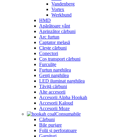
Vandenberg
Vortex
Werkbund
HMD
Apărătoare vânt
Aprinzător cărbuni
Arc furtun
Captator melasă
Clește cărbuni
Conectori
Coș transport cărbuni
Furculițe
Furtun narghilea
Genți narghilea
LED iluminat narghilea
Tăviță cărbuni
Alte accesorii
Accesorii Alpha Hookah
Accesorii Kaloud
Accesorii Moze
Consumabile
Cărbuni
Bile purjare
Folii și perforatoare
Garnituri