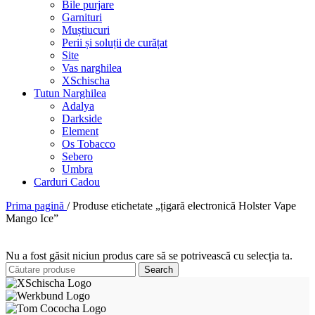
Bile purjare
Garnituri
Muștiucuri
Perii și soluții de curățat
Site
Vas narghilea
XSchischa
Tutun Narghilea
Adalya
Darkside
Element
Os Tobacco
Sebero
Umbra
Carduri Cadou
Prima pagină
/
Produse etichetate „țigară electronică Holster Vape
Mango Ice”
Nu a fost găsit niciun produs care să se potrivească cu selecția ta.
Search