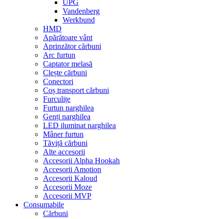
UPG
Vandenberg
Werkbund
HMD
Apărătoare vânt
Aprinzător cărbuni
Arc furtun
Captator melasă
Clește cărbuni
Conectori
Coș transport cărbuni
Furculițe
Furtun narghilea
Genți narghilea
LED iluminat narghilea
Mâner furtun
Tăviță cărbuni
Alte accesorii
Accesorii Alpha Hookah
Accesorii Amotion
Accesorii Kaloud
Accesorii Moze
Accesorii MVP
Consumabile
Cărbuni