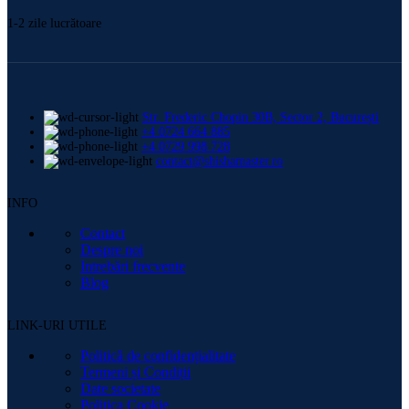
1-2 zile lucrătoare
Str. Frederic Chopin 30B, Sector 2, București
+4 0724 664 885
+4 0729 998 728
contact@shishamaster.ro
INFO
Contact
Despre noi
Intrebări frecvente
Blog
LINK-URI UTILE
Politică de confidențialitate
Termeni și Condiții
Date societate
Politica Cookie