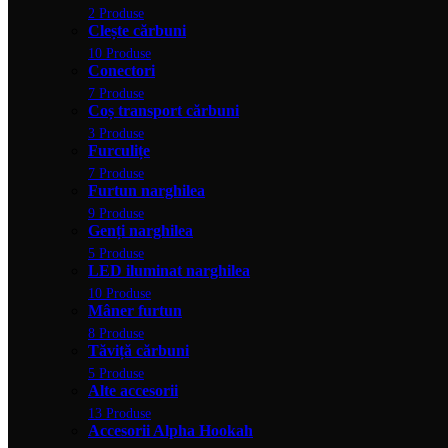
2 Produse
Clește cărbuni
10 Produse
Conectori
7 Produse
Coș transport cărbuni
3 Produse
Furculițe
7 Produse
Furtun narghilea
9 Produse
Genți narghilea
5 Produse
LED iluminat narghilea
10 Produse
Mâner furtun
8 Produse
Tăviță cărbuni
5 Produse
Alte accesorii
13 Produse
Accesorii Alpha Hookah