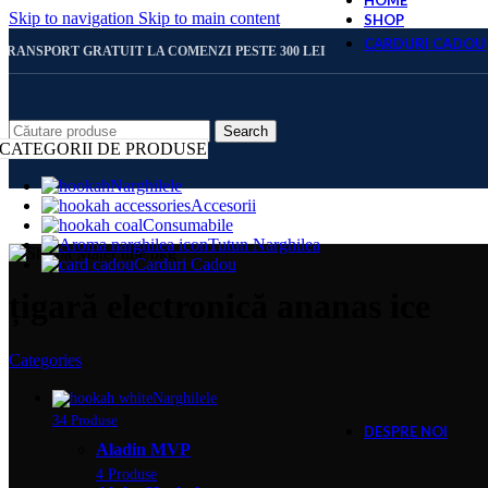
HOME
Skip to navigation
Skip to main content
SHOP
CARDURI CADOU
TRANSPORT GRATUIT LA COMENZI PESTE 300 LEI
CARD 
Search
CATEGORII DE PRODUSE
Narghilele
Accesorii
CARD 
Consumabile
Tutun Narghilea
Carduri Cadou
CARD 
țigară electronică ananas ice
Categories
CARD 
Narghilele
34 Produse
DESPRE NOI
Aladin MVP
4 Produse