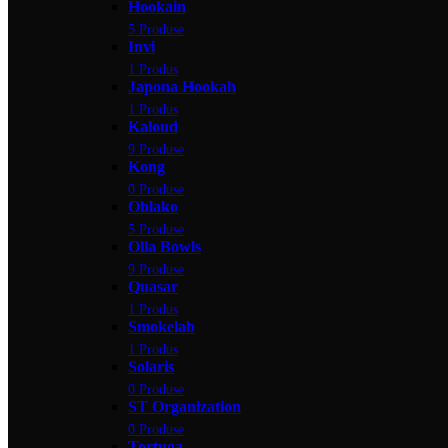
Hookain
5 Produse
Invi
1 Produs
Japona Hookah
1 Produs
Kaloud
9 Produse
Kong
0 Produse
Oblako
5 Produse
Olla Bowls
9 Produse
Quasar
1 Produs
Smokelab
1 Produs
Solaris
0 Produse
ST Organization
0 Produse
Tortuga