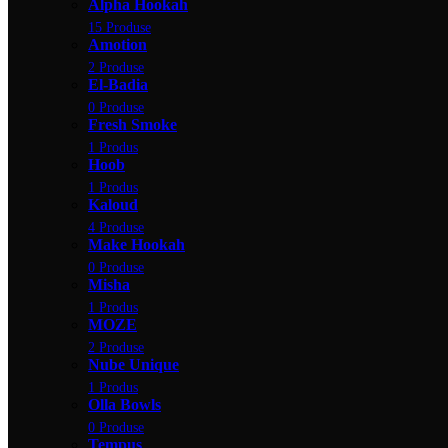
Alpha Hookah
15 Produse
Amotion
2 Produse
El-Badia
0 Produse
Fresh Smoke
1 Produs
Hoob
1 Produs
Kaloud
4 Produse
Make Hookah
0 Produse
Misha
1 Produs
MOZE
2 Produse
Nube Unique
1 Produs
Olla Bowls
0 Produse
Tempus