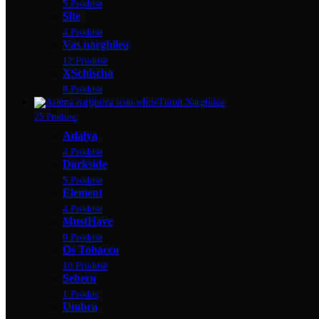
5 Produse
Site
4 Produse
Vas narghilea
12 Produse
XSchischa
8 Produse
Tutun Narghilea
25 Produse
Adalya
4 Produse
Darkside
5 Produse
Element
4 Produse
MustHave
0 Produse
Os Tobacco
10 Produse
Sebero
1 Produs
Umbra