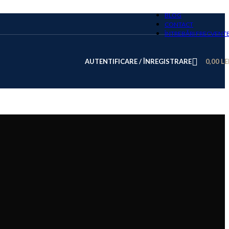
BLOG
CONTACT
ÎNTREBĂRI FRECVENT
AUTENTIFICARE / ÎNREGISTRARE
0,00
LE