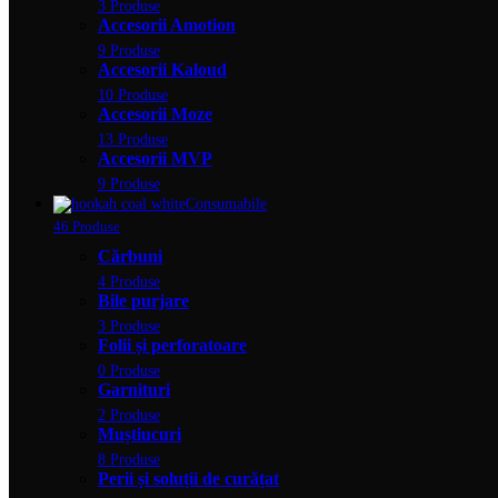
3 Produse
Accesorii Amotion
9 Produse
Accesorii Kaloud
10 Produse
Accesorii Moze
13 Produse
Accesorii MVP
9 Produse
Consumabile
46 Produse
Cărbuni
4 Produse
Bile purjare
3 Produse
Folii și perforatoare
0 Produse
Garnituri
2 Produse
Muștiucuri
8 Produse
Perii și soluții de curățat