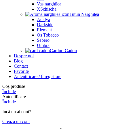
Vas narghilea
XSchischa
Tutun Narghilea
Adalya
Darkside
Element
Os Tobacco
Sebero
Umbra
Carduri Cadou
Despre noi
Blog
Contact
Favorite
Autentificare / Înregistrare
Coș produse
Închide
Autentificare
Închide
Incă nu ai cont?
Crează un cont