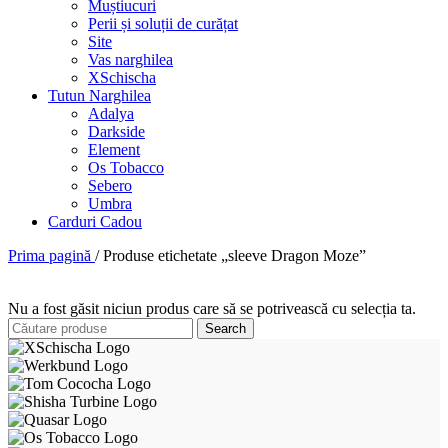
Muștiucuri
Perii și soluții de curățat
Site
Vas narghilea
XSchischa
Tutun Narghilea
Adalya
Darkside
Element
Os Tobacco
Sebero
Umbra
Carduri Cadou
Prima pagină
/
Produse etichetate „sleeve Dragon Moze”
Nu a fost găsit niciun produs care să se potrivească cu selecția ta.
Search