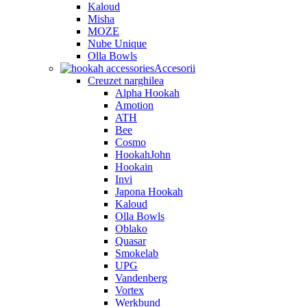
Kaloud
Misha
MOZE
Nube Unique
Olla Bowls
Accesorii
Creuzet narghilea
Alpha Hookah
Amotion
ATH
Bee
Cosmo
HookahJohn
Hookain
Invi
Japona Hookah
Kaloud
Olla Bowls
Oblako
Quasar
Smokelab
UPG
Vandenberg
Vortex
Werkbund