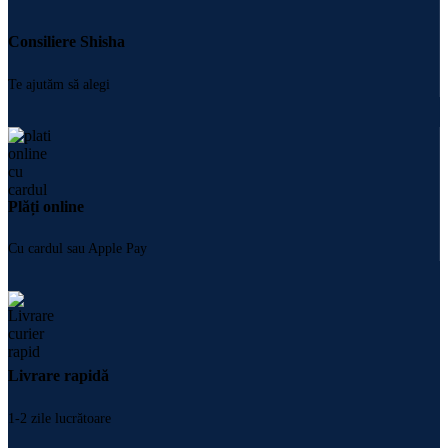
Consiliere Shisha
Te ajutăm să alegi
Plăți online
Cu cardul sau Apple Pay
Livrare rapidă
1-2 zile lucrătoare