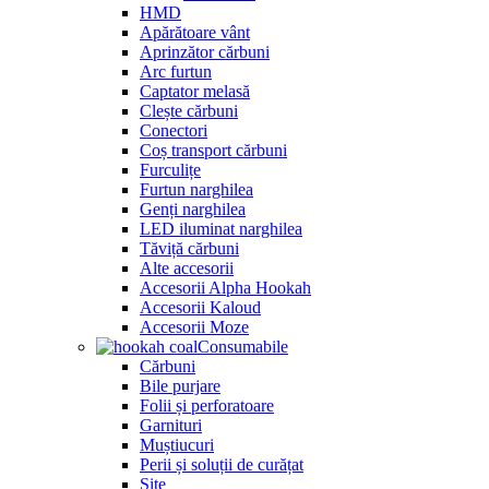
HMD
Apărătoare vânt
Aprinzător cărbuni
Arc furtun
Captator melasă
Clește cărbuni
Conectori
Coș transport cărbuni
Furculițe
Furtun narghilea
Genți narghilea
LED iluminat narghilea
Tăviță cărbuni
Alte accesorii
Accesorii Alpha Hookah
Accesorii Kaloud
Accesorii Moze
Consumabile
Cărbuni
Bile purjare
Folii și perforatoare
Garnituri
Muștiucuri
Perii și soluții de curățat
Site