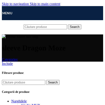
Skip to navigation
Skip to main content
MENIU
Search
sleeve Dragon Moze
Categories
Închide
Filtrare produse
Search
Categorii de produse
Narghilele