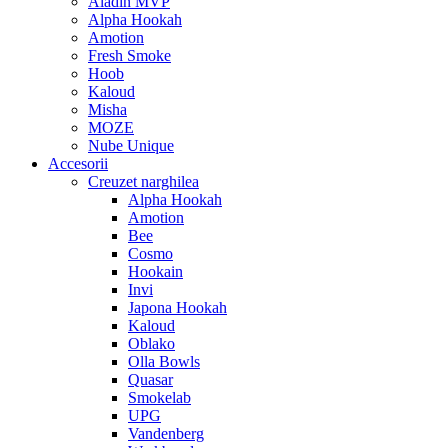
Aladin MVP
Alpha Hookah
Amotion
Fresh Smoke
Hoob
Kaloud
Misha
MOZE
Nube Unique
Accesorii
Creuzet narghilea
Alpha Hookah
Amotion
Bee
Cosmo
Hookain
Invi
Japona Hookah
Kaloud
Oblako
Olla Bowls
Quasar
Smokelab
UPG
Vandenberg