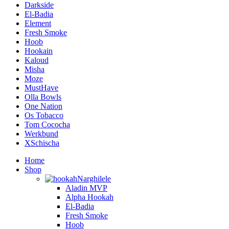
Darkside
El-Badia
Element
Fresh Smoke
Hoob
Hookain
Kaloud
Misha
Moze
MustHave
Olla Bowls
One Nation
Os Tobacco
Tom Cococha
Werkbund
XSchischa
Home
Shop
Narghilele
Aladin MVP
Alpha Hookah
El-Badia
Fresh Smoke
Hoob