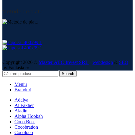
Metode de plată:
Copyright 2026 ©
Master ATC Invest SRL
-
webdesign
&
SEO
by Fantasia.ro
Search
Meniu
Branduri
Adalya
Al Fakher
Aladin
Alpha Hookah
Coco Boss
Cocobration
Cocoloco