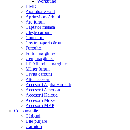
Werkbund
HMD
Apărătoare vânt
Aprinzător cărbuni
Arc furtun
Captator melasă
Clește cărbuni
Conectori
Coș transport cărbuni
Furculițe
Furtun narghilea
Genți narghilea
LED iluminat narghilea
Mâner furtun
Tăviță cărbuni
Alte accesorii
Accesorii Alpha Hookah
Accesorii Amotion
Accesorii Kaloud
Accesorii Moze
Accesorii MVP
Consumabile
Cărbuni
Bile purjare
Garnituri