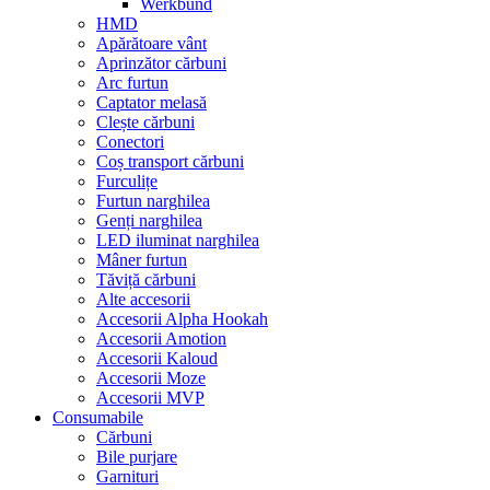
Werkbund
HMD
Apărătoare vânt
Aprinzător cărbuni
Arc furtun
Captator melasă
Clește cărbuni
Conectori
Coș transport cărbuni
Furculițe
Furtun narghilea
Genți narghilea
LED iluminat narghilea
Mâner furtun
Tăviță cărbuni
Alte accesorii
Accesorii Alpha Hookah
Accesorii Amotion
Accesorii Kaloud
Accesorii Moze
Accesorii MVP
Consumabile
Cărbuni
Bile purjare
Garnituri