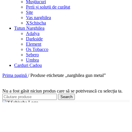
Muștiucuri
Perii și soluții de curățat
Site
Vas narghilea
XSchischa
Tutun Narghilea
Adalya
Darkside
Element
Os Tobacco
Sebero
Umbra
Carduri Cadou
Prima pagină
/
Produse etichetate „narghilea gun metal”
Nu a fost găsit niciun produs care să se potrivească cu selecția ta.
Search