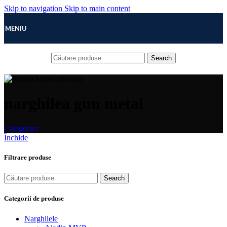
Skip to navigation
Skip to main content
MENIU
Search
narghilea gun metal
Categories
Închide
Filtrare produse
Search
Categorii de produse
Narghilele