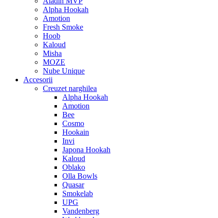
Aladin MVP
Alpha Hookah
Amotion
Fresh Smoke
Hoob
Kaloud
Misha
MOZE
Nube Unique
Accesorii
Creuzet narghilea
Alpha Hookah
Amotion
Bee
Cosmo
Hookain
Invi
Japona Hookah
Kaloud
Oblako
Olla Bowls
Quasar
Smokelab
UPG
Vandenberg