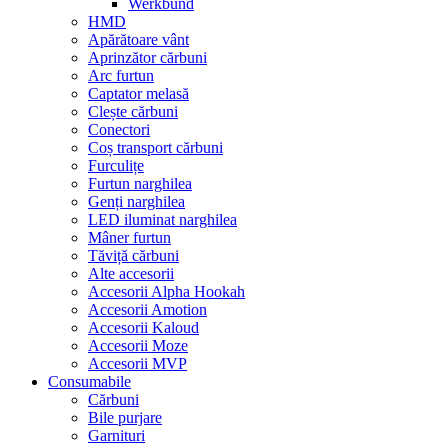
Werkbund
HMD
Apărătoare vânt
Aprinzător cărbuni
Arc furtun
Captator melasă
Clește cărbuni
Conectori
Coș transport cărbuni
Furculițe
Furtun narghilea
Genți narghilea
LED iluminat narghilea
Mâner furtun
Tăviță cărbuni
Alte accesorii
Accesorii Alpha Hookah
Accesorii Amotion
Accesorii Kaloud
Accesorii Moze
Accesorii MVP
Consumabile
Cărbuni
Bile purjare
Garnituri