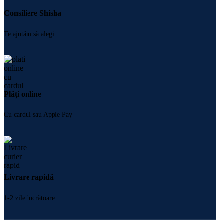
Consiliere Shisha
Te ajutăm să alegi
Plăți online
Cu cardul sau Apple Pay
Livrare rapidă
1-2 zile lucrătoare