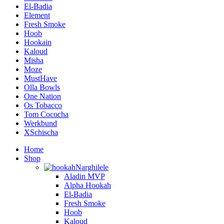
El-Badia
Element
Fresh Smoke
Hoob
Hookain
Kaloud
Misha
Moze
MustHave
Olla Bowls
One Nation
Os Tobacco
Tom Cococha
Werkbund
XSchischa
Home
Shop
Narghilele
Aladin MVP
Alpha Hookah
El-Badia
Fresh Smoke
Hoob
Kaloud