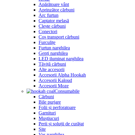
Apărătoare vânt
Aprinzător cărbuni
Arc furtun
Captator melasă
Clește cărbuni
Conectori
Coș transport cărbuni
Furculițe
Furtun narghilea
Genți narghilea
LED iluminat narghilea
Tăviță cărbuni
Alte accesorii
Accesorii Alpha Hookah
Accesorii Kaloud
Accesorii Moze
Consumabile
Cărbuni
Bile purjare
Folii și perforatoare
Garnituri
Muștiucuri
Perii și soluții de curățat
Site
Vas narghilea