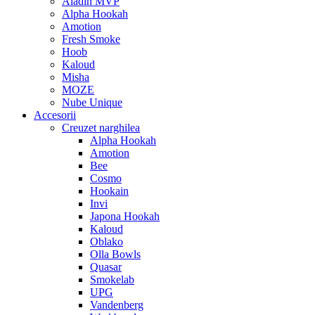
Aladin MVP
Alpha Hookah
Amotion
Fresh Smoke
Hoob
Kaloud
Misha
MOZE
Nube Unique
Accesorii
Creuzet narghilea
Alpha Hookah
Amotion
Bee
Cosmo
Hookain
Invi
Japona Hookah
Kaloud
Oblako
Olla Bowls
Quasar
Smokelab
UPG
Vandenberg