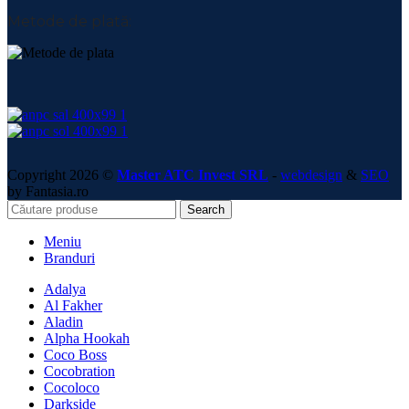
Metode de plată:
Copyright 2026 ©
Master ATC Invest SRL
-
webdesign
&
SEO
by Fantasia.ro
Search
Meniu
Branduri
Adalya
Al Fakher
Aladin
Alpha Hookah
Coco Boss
Cocobration
Cocoloco
Darkside