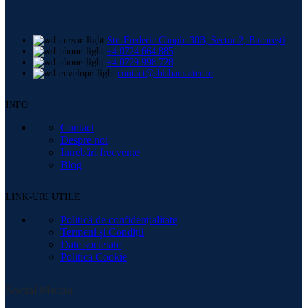
Str. Frederic Chopin 30B, Sector 2, București
+4 0724 664 885
+4 0729 998 728
contact@shishamaster.ro
INFO
Contact
Despre noi
Intrebări frecvente
Blog
LINK-URI UTILE
Politică de confidențialitate
Termeni și Condiții
Date societate
Politica Cookie
Social Media: