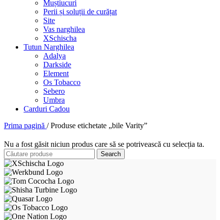
Muștiucuri
Perii și soluții de curățat
Site
Vas narghilea
XSchischa
Tutun Narghilea
Adalya
Darkside
Element
Os Tobacco
Sebero
Umbra
Carduri Cadou
Prima pagină
/
Produse etichetate „bile Varity”
Nu a fost găsit niciun produs care să se potrivească cu selecția ta.
Search