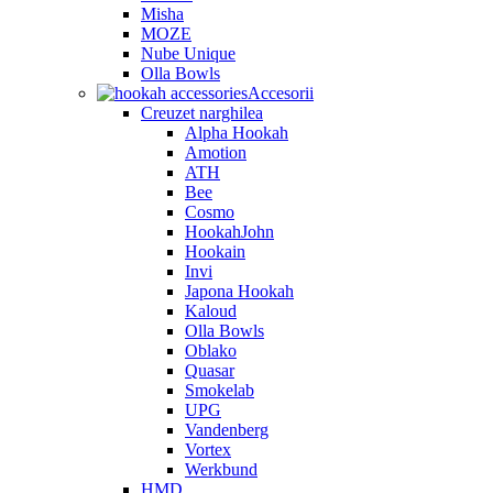
Misha
MOZE
Nube Unique
Olla Bowls
Accesorii
Creuzet narghilea
Alpha Hookah
Amotion
ATH
Bee
Cosmo
HookahJohn
Hookain
Invi
Japona Hookah
Kaloud
Olla Bowls
Oblako
Quasar
Smokelab
UPG
Vandenberg
Vortex
Werkbund
HMD