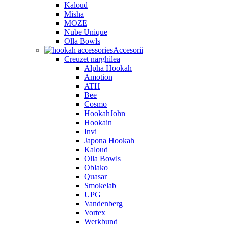
Kaloud
Misha
MOZE
Nube Unique
Olla Bowls
Accesorii
Creuzet narghilea
Alpha Hookah
Amotion
ATH
Bee
Cosmo
HookahJohn
Hookain
Invi
Japona Hookah
Kaloud
Olla Bowls
Oblako
Quasar
Smokelab
UPG
Vandenberg
Vortex
Werkbund