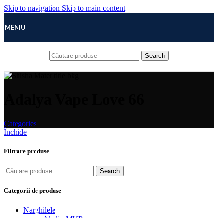
Skip to navigation
Skip to main content
MENIU
Search
Adalya Vape Love 66
Categories
Închide
Filtrare produse
Search
Categorii de produse
Narghilele