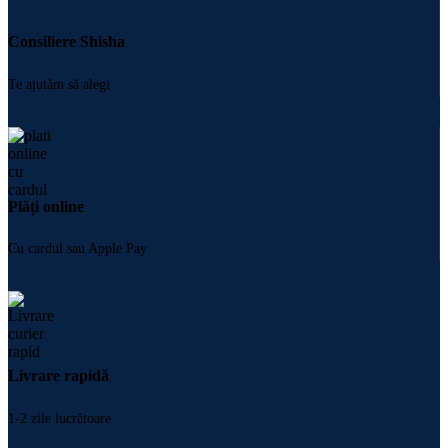
Consiliere Shisha
Te ajutăm să alegi
Plăți online
Cu cardul sau Apple Pay
Livrare rapidă
1-2 zile lucrătoare