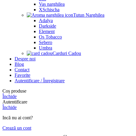
Vas narghilea
XSchischa
Tutun Narghilea
Adalya
Darkside
Element
Os Tobacco
Sebero
Umbra
Carduri Cadou
Despre noi
Blog
Contact
Favorite
Autentificare / Înregistrare
Coș produse
Închide
Autentificare
Închide
Incă nu ai cont?
Crează un cont