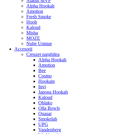
Aladin MVP
Alpha Hookah
Amotion
Fresh Smoke
Hoob
Kaloud
Misha
MOZE
Nube Unique
Accesorii
Creuzet narghilea
Alpha Hookah
Amotion
Bee
Cosmo
Hookain
Invi
Japona Hookah
Kaloud
Oblako
Olla Bowls
Quasar
Smokelab
UPG
Vandenberg