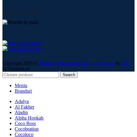
Metode de plată:
Copyright 2026 ©
Master ATC Invest SRL
-
webdesign
&
SEO
by Fantasia.ro
Search
Meniu
Branduri
Adalya
Al Fakher
Aladin
Alpha Hookah
Coco Boss
Cocobration
Cocoloco