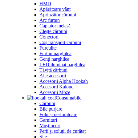
HMD
Apărătoare vânt
Aprinzător cărbuni
Arc furtun
Captator melasă
Clește cărbuni
Conectori
Coș transport cărbuni
Furculițe
Furtun narghilea
Genți narghilea
LED iluminat narghilea
Tăviță cărbuni
Alte accesorii
Accesorii Alpha Hookah
Accesorii Kaloud
Accesorii Moze
Consumabile
Cărbuni
Bile purjare
Folii și perforatoare
Garnituri
Muștiucuri
Perii și soluții de curățat
Site