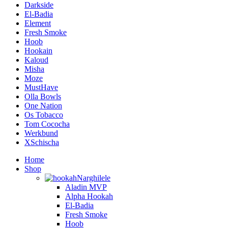
Darkside
El-Badia
Element
Fresh Smoke
Hoob
Hookain
Kaloud
Misha
Moze
MustHave
Olla Bowls
One Nation
Os Tobacco
Tom Cococha
Werkbund
XSchischa
Home
Shop
Narghilele
Aladin MVP
Alpha Hookah
El-Badia
Fresh Smoke
Hoob