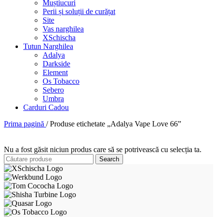
Muștiucuri
Perii și soluții de curățat
Site
Vas narghilea
XSchischa
Tutun Narghilea
Adalya
Darkside
Element
Os Tobacco
Sebero
Umbra
Carduri Cadou
Prima pagină
/
Produse etichetate „Adalya Vape Love 66”
Nu a fost găsit niciun produs care să se potrivească cu selecția ta.
Search