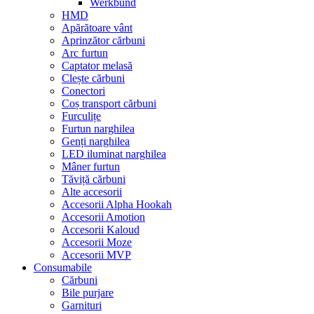
Werkbund
HMD
Apărătoare vânt
Aprinzător cărbuni
Arc furtun
Captator melasă
Clește cărbuni
Conectori
Coș transport cărbuni
Furculițe
Furtun narghilea
Genți narghilea
LED iluminat narghilea
Mâner furtun
Tăviță cărbuni
Alte accesorii
Accesorii Alpha Hookah
Accesorii Amotion
Accesorii Kaloud
Accesorii Moze
Accesorii MVP
Consumabile
Cărbuni
Bile purjare
Garnituri